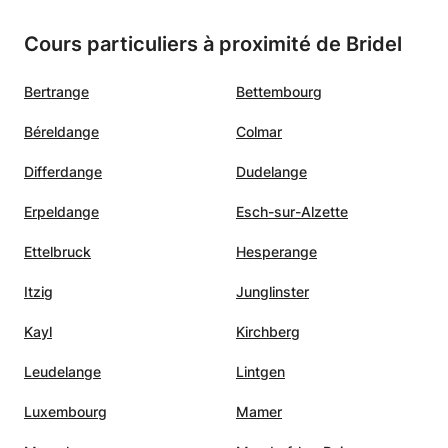
j’ai
piano, avant son départ. Des
toute 
Cours particuliers à proximité de Bridel
son
cours de piano à suivre à
langue
soutien
Yaoundé sont pratiquement
suivre
Bertrange
Bettembourg
mon
inexistants ou de qualité
Maki W
 et
douteuse.
”
Béreldange
Colmar
 la
s des
Differdange
Dudelange
Erpeldange
Esch-sur-Alzette
Ettelbruck
Hesperange
Itzig
Junglinster
Kayl
Kirchberg
Leudelange
Lintgen
Luxembourg
Mamer