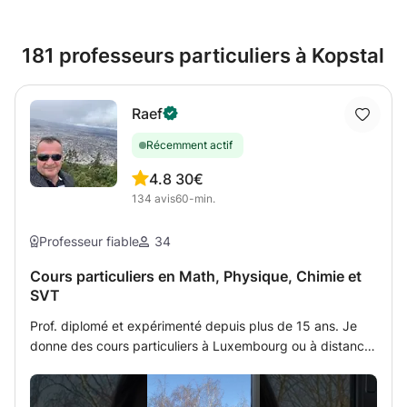
181 professeurs particuliers à Kopstal
Raef
Récemment actif
4.8
30€
134
avis
60-min.
Professeur fiable
34
Cours particuliers en Math, Physique, Chimie et
SVT
Prof. diplomé et expérimenté depuis plus de 15 ans. Je
donne des cours particuliers à Luxembourg ou à distance
par tableau interactif partagé avec l'étudiant (méthode
PROFESSIONNELLE TRES MODERNISEE qui fonctionne en
cliquant au link que j'envoie par Zoom ou Skype et qui