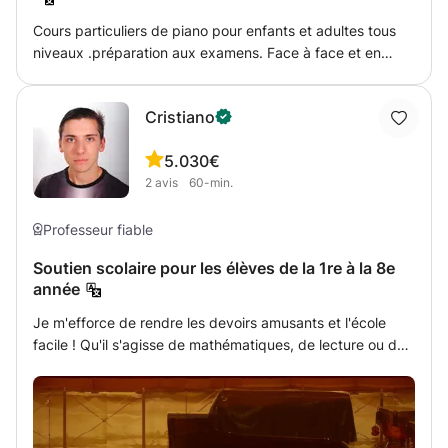
Cours particuliers de piano pour enfants et adultes tous
niveaux .préparation aux examens. Face à face et en
ligne. Programmes individuels basés sur la préférence de
l'étudiant. Langue: français. Français (base). persan
Cristiano
Théorie de la musique. Méthode pédagogique originale et
innovante. chansons, musique et jeux
5.0
30€
2
avis
60-min.
Professeur fiable
Soutien scolaire pour les élèves de la 1re à la 8e
année
Je m'efforce de rendre les devoirs amusants et l'école
facile ! Qu'il s'agisse de mathématiques, de lecture ou de
toute autre matière, je suis là pour aider les enfants à
atteindre leurs objectifs d'apprentissage. Avec un soutien
amical, ils se sentiront plus confiants et prêts à terminer
chaque tâche. Rendons l'apprentissage génial ! Je fais du