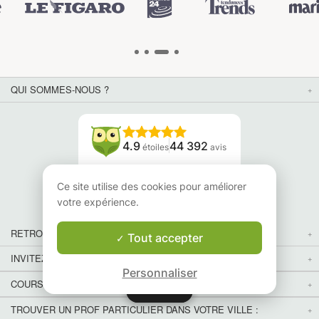
QUI SOMMES-NOUS ?
4.9
44 392
étoiles
avis
Lisez nos avis
Ce site utilise des cookies pour améliorer
votre expérience.
RETROUVEZ-NOUS
Tout accepter
INVITEZ VOS AMIS
Personnaliser
COURS PARTICULIERS DANS VOTRE PAYS :
Carte
Carte
TROUVER UN PROF PARTICULIER DANS VOTRE VILLE :