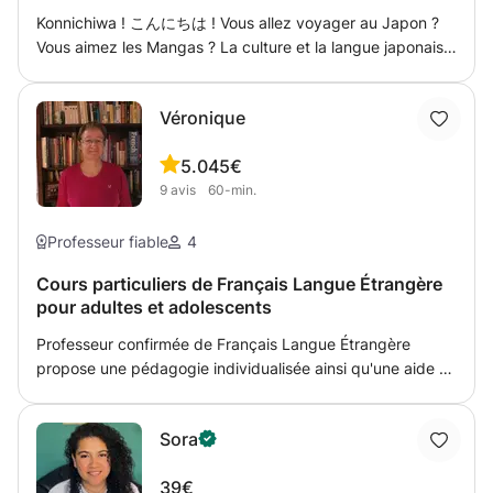
être proposées par visioconférence dans le contexte
la communication managériale correspond aux
Konnichiwa ! こんにちは ! Vous allez voyager au Japon ?
actuel et conformément à la demande générale qui se
interactions entre le management de l'entreprise et
Vous aimez les Mangas ? La culture et la langue japonaise
veut quasi-unanime à ce sujet. ✓ En effet, hormis les
l'organisation et plus spécifiquement, entre le manager et
vous attirent mais vous n’avez jamais osé commencer ? Au
avantages classiques de la visioconférence (gain de
son équipe. Ce cadre est en charge de transmettre les
contraire, vous avez déjà de bonnes bases et voulez
temps liés aux déplacements & à leurs imprévus, éco-
informations et directives provenant des niveaux
Véronique
passer l'examen de JLPT ? Ou peut-être devez-vous
responsabilité, flexibilité horaire accrue...), la qualité de la
hiérarchiques supérieurs, appuyer la communication
parler japonais dans le cadre du travail ? Mes cours sont
séance & de l'interaction restent identiques. De plus,
interne , distiller les messages liés à son propre
5.0
45€
adaptables selon votre niveau et vos objectifs : -
l'intégralité de l'échange, des notes et recommandations
management pour obtenir l’engagement de son équipe, le
9
avis
60-min.
Découverte de la culture et de la langue (grands
est immédiatement retranscrit sur le tchat dédié. ✓ Pour
tout en transmettant un message avec efficacité. ➤ Cet
débutants et faux débutants) - Perfectionnement pour
nous soutenir entre nous & vous être agréable en cette
exercice peut donc se révéler délicat : c'est pourquoi il est
préparer les examens JLPT 1-5 - Besoins professionnels
Professeur fiable
4
période durable/particulière et dans un esprit de
important de choisir le bon médiateur pour être bien
Nous pouvons travailler l’écrit et l’oral, avec une méthode
solidarité, les honoraires sont temporairement réduits et
accompagné, non seulement pour être compris de son
Cours particuliers de Français Langue Étrangère
(Japan Foundation) ou tout autre support souhaité.
n'augmenteront pas après le début de nos séances. ✓
pour adultes et adolescents
entourage professionnel, mais également pour mener à
Quelles que soient vos motivations et votre niveau, Maki
Langues:français/anglais. ✓ La progression suite à ces
bien sa mission. ➤ Quoi communiquer ? Quand ? A qui ?
sensei est là pour vous aider ! (^o^)
séances privées est perceptible dès 1 à 2 séances
Professeur confirmée de Français Langue Étrangère
Ces questions trouveront une réponse dans la cohérence
(*étude 2024). ✓ Comme d’autres personnes le font
propose une pédagogie individualisée ainsi qu'une aide à
des actions engagées. Une bonne communication
régulièrement, vous pouvez également faire plaisir à vos
la préparation des examens. Forte de 17 années
managériale aura ainsi pour but d'échanger / dialoguer
proches en offrant des bons cadeaux disponibles toute
d'expérience dont 10 années en UK, je sais m'adapter à
efficacement avec ses collaborateurs, maintenir un lien
l'année. CONTACT / PROGRAMME ✓ Programme à la
Sora
tous les types de public et tous les niveaux.
étroit entre les différentes strates de l'entreprise, ramener
carte : évalué et adapté à chaque besoin.
la relation humaine au cœur de l'entreprise, instaurer un
39€