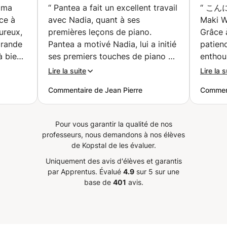
concours, lecture à
e ma
“
Pantea a fait un excellent travail
“
こんにちは! L’en
Paris)
vue, techniques de
ce à
avec Nadia, quant à ses
Maki W
base du piano..
ureux,
premières leçons de piano.
Grâce 
formation de l'oreille !
grande
Pantea a motivé Nadia, lui a initié
patienc
(Strassen)
à bien
ses premiers touches de piano et
enthous
n
a choisi la méthode la plus idoine
l’appre
Lire la suite
Lire la s
es
pour apprendre une chanson
japona
Commentaire de Jean Pierre
Comment
connue de Nadia. Il est vrai que
surmontables. 
Nadia a utilisé sur son I-Pad des
est viv
, en
balbutiements de sons de notes
limpides. Maki Watana
Pour vous garantir la qualité de nos
répétitives et faciles à assimiler.
égalem
professeurs, nous demandons à nos élèves
et
Nadia était très satisfaite de
perspec
de Kopstal de les évaluer.
Pantéa et a apprécié leur
et les 
Uniquement des avis d'élèves et garantis
ts et
démarche. Hélas, Pantea est
complé
par Apprentus.
Évalué
4.9
sur 5 sur une
partie en vacances, certes
enseig
base de
401
avis.
 la
méritées, jusqu'au 15 août, alors
Watana
que Nadia va rentrer à Yaoundé
des ate
n des
le 17 août. Donc il va rester tout
autour 
au plus 2, voire 3 leçons de
Je rec