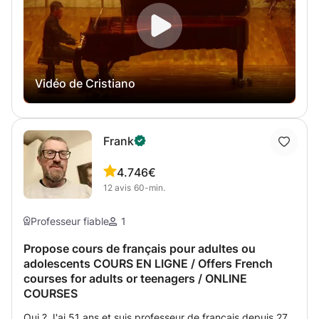
soutien scolaire depuis presque 10 ans. J'ai beaucoup
d'expérience et de nombreuses références dans ce
domaine. Je travaille en milieu scolaire.
Vidéo de Cristiano
Frank
4.7
46€
12
avis
60-min.
Professeur fiable
1
Propose cours de français pour adultes ou
adolescents COURS EN LIGNE / Offers French
courses for adults or teenagers / ONLINE
COURSES
Qui ? J'ai 51 ans et suis professeur de français depuis 27