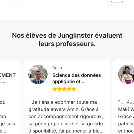
statiques, méthodes de classe et surcharge d'opérateurs.
adaptés à votre niveau, du débutant au trader plus
3. Spécialisations et écosystèmes professionnels
expérimenté. 🎯 Programme proposé : Compréhension et
Développement Web : Architecture de sites dynamiques
utilisation de la plateforme TradingView Bases et
avec Flask ou Django. Data Science et Analyse :
perfectionnement du Price Action Méthodologies ICT &
Manipulation de données de masse avec Pandas et
Smart Money Concepts (SMC) Analyse via le Volume
NumPy. Intelligence Artificielle : Initiation au Machine
Nos élèves de Junglinster évaluent
Profile et les zones de liquidité Lecture des patterns
Learning avec Scikit-learn. Automatisation et Web
chartistes et des structures de marché Gestion des
leurs professeurs.
Scraping : Interaction avec des API et extraction de
risques et psychologie du trading Application sur CFD
données avec BeautifulSoup. Développement Multimédia
Actions et Indices boursiers ✅ Objectif : vous rendre
: Création d'interfaces et de jeux avec Pygame. 4.
autonome dans votre analyse et prise de décision, en
Ingénierie avancée et fiabilité Performance :
Amin
développant une approche rigoureuse et professionnelle
Programmation asynchrone avec Asyncio pour des
EMENT
dans le but de devenir rentable et profitable. 👨‍🏫 Format
Science des données
applications réactives. Qualité logicielle : Mise en place
L
appliquée et
: Cours en ligne (visioconférence, partage d’écran, études
de tests unitaires avec Pytest pour garantir la stabilité du
ERCHE
statistiques avec
de cas en direct) Suivi et accompagnement pas à pas
code. Sécurité et Déploiement : Meilleures pratiques de
ONVERSION/
Python et R — Pour
📩 Contactez-moi dès maintenant pour plus d’informations
sécurité et gestion des dépendances professionnelles.
étudiants et
ou réserver une première séance découverte.
 où
“
Je tiens à exprimer toute ma
“
こんにちは! L’en
UN EX-
professionnels (Paris)
Profils visés Ce cursus d'élite s'adresse aux profils
gratitude envers Amin. Grâce à
Maki W
exigeants : Débutants ambitieux souhaitant une structure
 ma
son accompagnement rigoureux,
Grâce 
rigoureuse dès le départ. Étudiants en filières
je suis
sa pédagogie claire et sa grande
patienc
ve)
scientifiques ou technologiques nécessitant une maîtrise
de
disponibilité, j’ai pu mener à bien
enthous
pointue pour leurs projets académiques. Professionnels