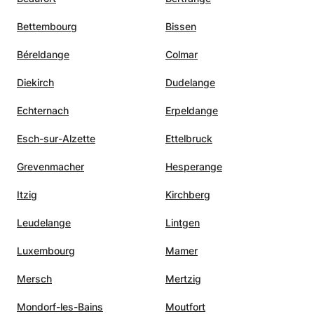
t en
engagé, qui fait réellement la
Bettembourg
Bissen
différence dans le parcours des
 devais
etudiants qui suit.
”
Béreldange
Colmar
t cette
Diekirch
Dudelange
 rien
Echternach
Erpeldange
coup
 écouté
Esch-sur-Alzette
Ettelbruck
s, tout
x
Grevenmacher
Hesperange
en
Itzig
Kirchberg
a
ient
Leudelange
Lintgen
suis
 je
Luxembourg
Mamer
te
Mersch
Mertzig
lement
Mondorf-les-Bains
Moutfort