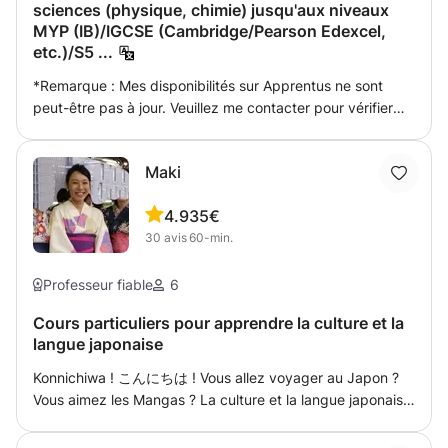
mon cours !
sciences (physique, chimie) jusqu'aux niveaux
prises durant la semaine et liées à vos émotions : actions
de blog, de bannières publicitaires et de newsletters (...)
MYP (IB)/IGCSE (Cambridge/Pearson Edexcel,
entreprises à partir des suggestions de la semaine
de façon percutante et optimale. Choisir les termes
etc.)/S5 ...
précédente ; pensées ; ressentis : ce qui a fonctionné ou
adéquats et les mettre en forme dans le but de faire
pas / correspondait ou pas à vos attentes. L’occasion
passer une idée, un message, de la façon la plus
*Remarque : Mes disponibilités sur Apprentus ne sont
également d’encore mieux vous connaitre pour davantage
pertinente, efficace et persuasive possible. Ainsi,
peut-être pas à jour. Veuillez me contacter pour vérifier
cerner / définir / identifier puis résoudre ensemble les
comment rédiger des écrits mettant en valeur une
mes disponibilités actuelles. Cours de mathématiques
défis / blocages émotionnels du moment 2) En se basant
marque, un produit, une personne ou tout simplement une
enseigné par un ingénieur diplômé avec plus de 14 ans
sur les conclusion de la première partie, une proposition
entreprise ... afin de la promouvoir et qu’elle puisse
Maki
d'expérience dans l'enseignement des mathématiques
de deux à trois sous-problématiques du jour à traiter
gagner en visibilité ? C’est pourquoi, pour vous aider
jusqu'au premier cycle. J'ai également plus de 9 ans
pendant la séance (sous-problématiques construites à
d’une part, à créer des messages forts, attrayants et
4.9
35€
d'expérience dans l'enseignement et l'animation de tests
partir de votre problématique de départ) : pour y
synthétiques mais aussi d’autre part, vous apprendre à le
30
avis
60-min.
standardisés tels que le GRE et le SAT. Je peux vous aider
répondre, pour chacune d'entre elles, une série de dix à
faire par vous-même, il s’agira de comprendre
à apprendre ces cours standardisés (GRE, SAT et même
quinze réflexions / actions pragmatiques vous seront
précisément votre besoin, votre produit, votre stratégie,
TOEFL) plus efficacement. Je propose des cours de
Professeur fiable
6
proposées. Trois réponses possibles : - « J'ai déjà essayé
les valeurs que vous souhaitez véhiculer (...). Objectif :
mathématiques pour différents niveaux d'étudiants, y
Cours particuliers pour apprendre la culture et la
cette solution mais cela ne me convient pas » ou « je n’y
être suffisamment créatif pour capter l’attention de votre
compris les étudiants de licence, les étudiants de l'IB
langue japonaise
crois pas vraiment » : on passe à la suggestion d’après - «
public et donner envie aux lecteurs. Avec des écrits
(Math SL et Math HL), les étudiants de niveau A, les
Jamais encore essayé » ou « pourquoi pas », « je vais y
réutilisables, rentabiliser votre communication, augmenter
étudiants européens de niveau S6 et S7, les étudiants
Konnichiwa ! こんにちは ! Vous allez voyager au Japon ?
réfléchir » : on se fixe comme objectif d’essayer dès que
votre notoriété et atteindre vos objectifs (...) permet de
GCSE et les étudiants IGCSE. Je dispense également des
Vous aimez les Mangas ? La culture et la langue japonaise
l’occasion se présente, d’ici la séance prochaine
faire de s’inscrire durablement dans le temps. Car gardez
cours de sciences en physique et chimie pour les
vous attirent mais vous n’avez jamais osé commencer ? Au
Concrètement, une séance = une réflexion mais surtout
toujours à l’esprit que l’écrit reste. Élaborer votre
étudiants jusqu'au niveau secondaire supérieur européen,
contraire, vous avez déjà de bonnes bases et voulez