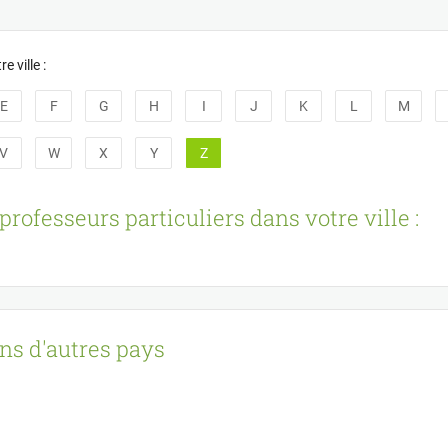
e ville :
E
F
G
H
I
J
K
L
M
V
W
X
Y
Z
professeurs particuliers dans votre ville :
ans d'autres pays