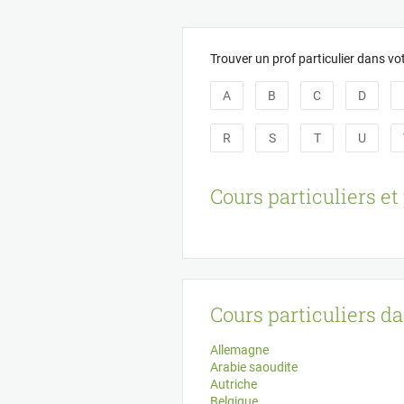
Panneau de gestion des cookies
Trouver un prof particulier dans votr
A
B
C
D
R
S
T
U
Cours particuliers et 
Cours particuliers d
Allemagne
Arabie saoudite
Autriche
Belgique