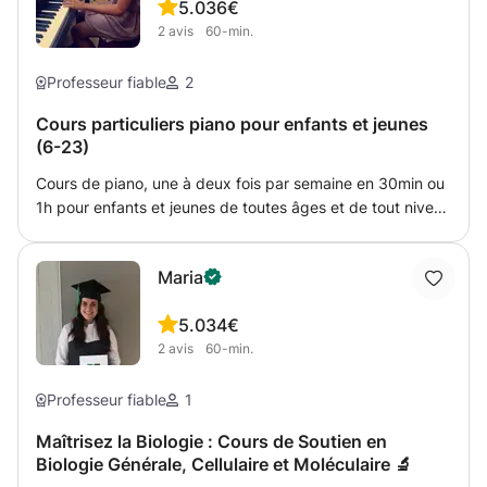
5.0
36€
2
avis
60-min.
Professeur fiable
2
Cours particuliers piano pour enfants et jeunes
(6-23)
Cours de piano, une à deux fois par semaine en 30min ou
1h pour enfants et jeunes de toutes âges et de tout niveau
à proximité de Esch-sur-Alzette. Apprendre les bases du
piano, développer les connaissances solfègiques et
Maria
culturelles. Les cours auront lieu chez moi ou chez l'élève.
5.0
34€
2
avis
60-min.
Professeur fiable
1
Maîtrisez la Biologie : Cours de Soutien en
Biologie Générale, Cellulaire et Moléculaire 🔬