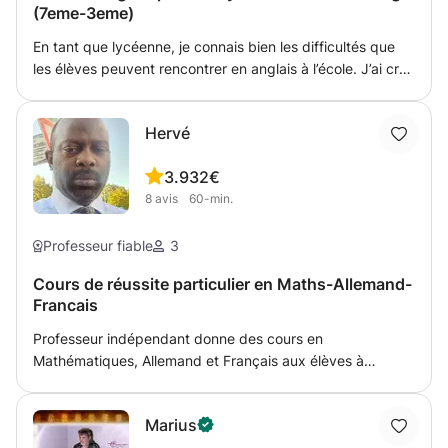
(7eme-3eme)
En tant que lycéenne, je connais bien les difficultés que
les élèves peuvent rencontrer en anglais à l’école. J’ai créé
ce cours pour aider les élèves à mieux comprendre leurs
leçons et à progresser dans cette matière. Nous
Hervé
travaillerons ensemble sur les notions vues en classe, les
devoirs, le vocabulaire, la grammaire et la compréhension.
3.9
32€
Je prendrai le temps de répondre aux questions de l’élève
8
avis
60-min.
et d’expliquer les points qui lui posent problème. L’objectif
est d’aider l’élève à gagner en confiance, à améliorer ses
résultats et à être plus à l’aise en anglais.
Professeur fiable
3
Cours de réussite particulier en Maths-Allemand-
Francais
Professeur indépendant donne des cours en
Mathématiques, Allemand et Français aux élèves à
domicile. Le cours particulier se déroule sur rendez-vous
selon la disponibilité des élèves. Le cours est fait sur la
Marius
base du programme en cours à l'école.