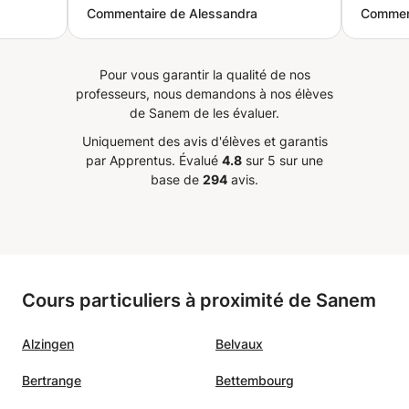
Commentaire de Alessandra
Comment
et explique très clairement, et fait
parler
ucoup
preuve d'une grande flexibilité
pour trouver des horaires
Pour vous garantir la qualité de nos
nstater
adaptés aux besoins de l'élève.
professeurs, nous demandons à nos élèves
 manuel
Je le recommande vivement.
”
de Sanem de les évaluer.
sé en
Uniquement des avis d'élèves et garantis
ure de
par Apprentus.
Évalué
4.8
sur 5 sur une
pter
base de
294
avis.
ourage
Je le
s avec
Cours particuliers à proximité de Sanem
Alzingen
Belvaux
Bertrange
Bettembourg