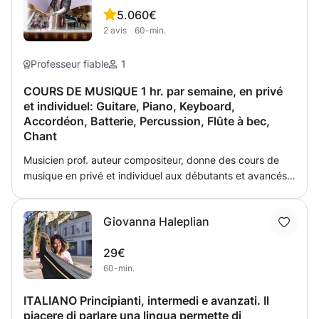
5.0
60€
2
avis
60-min.
Professeur fiable
1
COURS DE MUSIQUE 1 hr. par semaine, en privé
et individuel: Guitare, Piano, Keyboard,
Accordéon, Batterie, Percussion, Flûte à bec,
Chant
Musicien prof. auteur compositeur, donne des cours de
musique en privé et individuel aux débutants et avancés,
enfants et adultes, avec solfège ou sans, pour : - Guitare
acoustique et guitare électrique, - Piano, Keyboard,
Giovanna Haleplian
Accordéon aux touches piano, - Batterie, Percussion -
Flûte à bec, Chant Expérience d'enseignement adaptatif
29€
depuis 2001, formation de l'oreille musicale,
60-min.
développement du style et du rythme, technique
d'improvisation et de composition, patient et persévérant
ITALIANO Principianti, intermedi e avanzati. Il
pour des résultats optimales.
piacere di parlare una lingua permette di