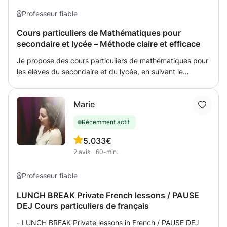
Professeur fiable
Cours particuliers de Mathématiques pour
secondaire et lycée – Méthode claire et efficace
Je propose des cours particuliers de mathématiques pour
les élèves du secondaire et du lycée, en suivant le
programme luxembourgeois. Les cours sont adaptés au
niveau de chaque élève et ont pour objectif de rendre les
Marie
notions claires et accessibles. Nous travaillons notamment
l’analyse de fonctions, les suites, les probabilités et le
Récemment actif
raisonnement mathématique. Je mets l’accent sur la
méthodologie et la rédaction claire des exercices pour
5.0
33€
que l’élève puisse maximiser ses points aux contrôles et
2
avis
60-min.
examens. Les cours sont basés sur les supports scolaires
de l’élève. J’explique la matière de manière simple et
Professeur fiable
structurée, avec des exercices progressifs et des
exemples concrets, afin d’aider l’élève à mieux
LUNCH BREAK Private French lessons / PAUSE
DEJ Cours particuliers de français
comprendre, reprendre confiance et progresser
régulièrement.
- LUNCH BREAK Private lessons in French / PAUSE DEJ