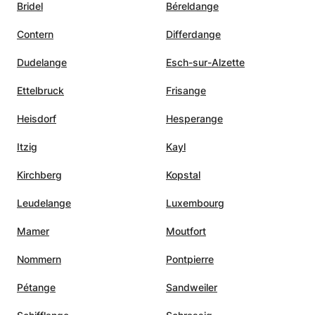
Bridel
Béreldange
Contern
Differdange
Dudelange
Esch-sur-Alzette
Ettelbruck
Frisange
Heisdorf
Hesperange
Itzig
Kayl
Kirchberg
Kopstal
Leudelange
Luxembourg
Mamer
Moutfort
Nommern
Pontpierre
Pétange
Sandweiler