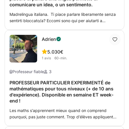
comunicare un idea, o un sentimento.
Madrelingua italiana. Ti piace parlare liberamente senza
sentirti bloccato/a? Eccomi sono qui per aiutarti a
migliorare il tuo italiano in maniera naturale! Prof? no
Madrelingua. Obiettivo? Ascoltarti: Ti aspetto per una
Adrien
video chiamata. Gio
5.0
30€
1
avis
60-min.
Professeur fiable
3
PROFESSEUR PARTICULIER EXPERIMENTÉ de
mathématiques pour tous niveaux (+ de 10 ans
d'expérience). Disponible en semaine ET week-
end !
Les maths s'apprennent mieux quand on comprend
pourquoi, pas juste comment. Trop d'élèves appliquent
des formules sans en saisir le sens — et dès que l'exercice