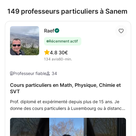
149 professeurs particuliers à Sanem
Raef
Récemment actif
4.8
30€
134
avis
60-min.
Professeur fiable
34
Cours particuliers en Math, Physique, Chimie et
SVT
Prof. diplomé et expérimenté depuis plus de 15 ans. Je
donne des cours particuliers à Luxembourg ou à distance
par tableau interactif partagé avec l'étudiant (méthode
PROFESSIONNELLE TRES MODERNISEE qui fonctionne en
cliquant au link que j'envoie par Zoom ou Skype et qui
sert comme tableau équipé des outils sur lequel on peut