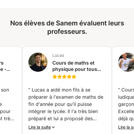
une école secondaire internationale au Luxembourg
Recommandations d'étudiants sur demande. Au plaisir de
vous compter parmi mes élèves, Jennifer
Nos élèves de Sanem évaluent leurs
professeurs.
Lucas
rs
Cours de maths et
e -
physique pour tous
e
niveaux / Professeur
diplômé - Je m'engage
contractuellement à
 son
“
Lucas a aidé mon fils à se
“
Cour
vous faire progresser !
préparer à l'examen de maths de
ludiqu
(Neuchâtel)
e
fin d'année pour qu'il puisse
garçon
 pour
intégrer le lycée. Il l'a très bien
Excell
t très
préparé et lui a proposé des
déjà q
exercices supplémentaires en
beauco
Lire la suite
Lire la s
rendre
dehors des cours. Il communique
alors q