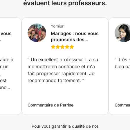
évaluent leurs professeurs.
Yomiuri
 vous
Mariages : nous vous
proposons des
atines
chorégraphies latines
pour tous vos
évènements!!!
aide à
“
Un excellent professeur. Il a su
“
Très 
ins)
(Mondorf-les-Bains)
r un
me mettre en confiance et m'a
bien p
,
fait progresser rapidement. Je
est
recommande fortement.
”
une
gner.
Commentaire de Perrine
Comment
Pour vous garantir la qualité de nos