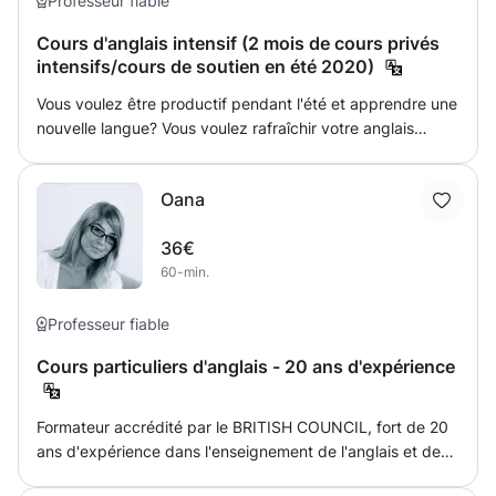
Professeur fiable
Cours d'anglais intensif (2 mois de cours privés
intensifs/cours de soutien en été 2020)
Vous voulez être productif pendant l'été et apprendre une
nouvelle langue? Vous voulez rafraîchir votre anglais
rouillé? Vous voulez parler plus naturellement, apprendre
l'anglais des affaires? Je vous propose un cours d'anglais
Oana
intensif hebdomadaire (ou bi-hebdomadaire) de 2 mois,
pour profiter au maximum de votre été! Très ouvert
36€
d'esprit, motivé, fiable et patiente, je m'adapterai à vos
60-min.
besoins tout en vous donnant un cadre sérieux. Soyons
productifs ensemble en ces temps difficiles. Ayant terminé
mon baccalauréat en HPE (histoire, politique et économie)
Professeur fiable
à Londres, ayant travaillé aux Nations Unies à New York
Cours particuliers d'anglais - 20 ans d'expérience
et instruit des enfants d'âges différents dans plusieurs
langues, je suis convaincu que 2 mois de cours d'anglais
intensifs peuvent faire une énorme différence pour tout
Formateur accrédité par le BRITISH COUNCIL, fort de 20
âges et niveaux!
ans d'expérience dans l'enseignement de l'anglais et des
ressources humaines, propose des cours professionnels