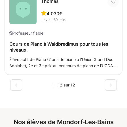
Thomas
et le volet des résolutions des problèmes seront aussi
enseignés.
4.0
30€
1
avis
60-min.
Professeur fiable
Cours de Piano à Waldbredimus pour tous les
niveaux.
Élève actif de Piano (7 ans de piano à l'Union Grand Duc
Adolphe), 2e et 3e prix au concours de piano de l'UGDA
en 2018 et en 2019 ainsi que 3e et 2e prix au
Klavierwettbewerb à Dudelange et à Kusel. Je propose
des cours de piano pour tous les niveaux et âges.
1 - 12 sur 12
J'adapte mes cours en fonction du profil et du goût
musical de l'élève. Solfège pas nécessairement requis.
Cours hebdomadaires (de préférence). Si vous avez des
questions, n'hésitez pas à me les poser.
Nos élèves de Mondorf‑Les‑Bains