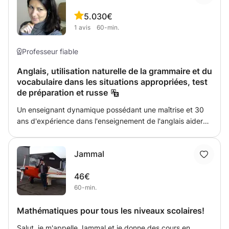
d'informations :) Ludivine et Yomiuri.
5.0
30€
1
avis
60-min.
Professeur fiable
Anglais, utilisation naturelle de la grammaire et du
vocabulaire dans les situations appropriées, test
de préparation et russe
Un enseignant dynamique possédant une maîtrise et 30
ans d'expérience dans l'enseignement de l'anglais aidera
les étudiants qui souhaitent améliorer leurs compétences
dans tous les domaines et leur confiance en soi en utilisant
Jammal
l'anglais dans des situations de tous les jours. Mon objectif
est d'utiliser la grammaire et le vocabulaire naturellement
46€
dans des situations appropriées, en mettant l'accent sur
60-min.
les fonctions et les contextes de différentes structures.
Mathématiques pour tous les niveaux scolaires!
Salut, je m'appelle Jammal et je donne des cours en