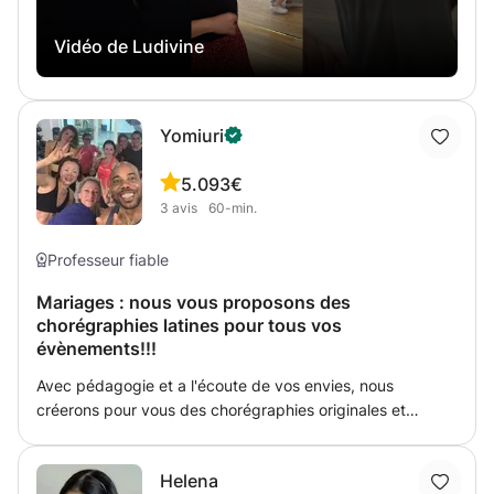
Vidéo de Ludivine
Yomiuri
5.0
93€
3
avis
60-min.
Professeur fiable
Mariages : nous vous proposons des
chorégraphies latines pour tous vos
évènements!!!
Avec pédagogie et a l'écoute de vos envies, nous
créerons pour vous des chorégraphies originales et
amusantes. Quelque soit votre niveau, vous réussirez à
surprendre tous vos proches ! Osez et amusez vous en
Helena
mettant l'ambiance ! Contactez nous pour plus