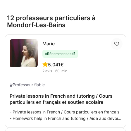
12 professeurs particuliers à
Mondorf‑Les‑Bains
Marie
Récemment actif
5.0
41€
2
avis
60-min.
Professeur fiable
Private lessons in French and tutoring / Cours
particuliers en français et soutien scolaire
- Private lessons in French / Cours particuliers en français
- Homework help in French and tutoring / Aide aux devoirs
en français et soutien scolaire By specialised French as a