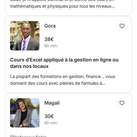
mathématiques et physiques pour tous les niveaux
scolaires. Je suis ingénieur aérospatiale et je fais une
formation de pilote de ligne :)
Gora
38€
60-min.
Cours d'Excel appliqué à la gestion en ligne ou
dans nos locaux
La plupart des formations en gestion, finance... vous
donnent des cours avec pleines de formules à
mémorisées. C’est bien de connaître les formules.
Aujourd’hui, les entreprises recherchent des profils
Magali
opérationnels tout de suite.C 'est pourquoi, je vous
apprends à utiliser les bases d'excel (Création de fichier,
30€
mise en forme, graphique, Tableau croisé dynamique,
60-min.
formules...) mais surtout vous donner des astuces
concrètes pour une utilisation pratique en entreprise. Que
ce soit en finance....