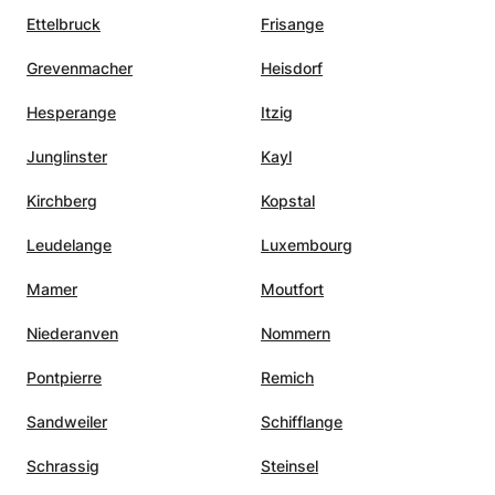
Ettelbruck
Frisange
Grevenmacher
Heisdorf
Hesperange
Itzig
Junglinster
Kayl
Kirchberg
Kopstal
Leudelange
Luxembourg
Mamer
Moutfort
Niederanven
Nommern
Pontpierre
Remich
Sandweiler
Schifflange
Schrassig
Steinsel