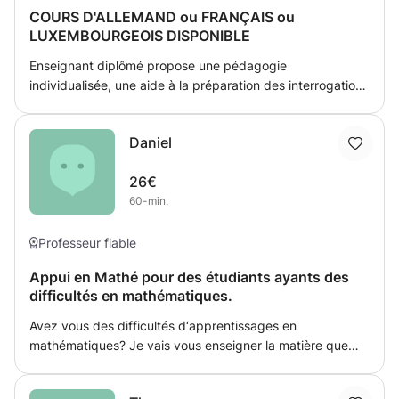
COURS D'ALLEMAND ou FRANÇAIS ou
LUXEMBOURGEOIS DISPONIBLE
Enseignant diplômé propose une pédagogie
individualisée, une aide à la préparation des interrogations
ou des examens. Mon but est de faire progresser l’élève
sans le surcharger. Je donne des devoirs après chaque
Daniel
leçon et fournis périodiquement des rapports
d'avancement.Je prépare mes cours qui sont basée sur
26€
mes anciens cours. Je me tiens a dispositions pour toute
60-min.
information . Possibilité d'enseigné l'allemand,le
luxembourgeois ou le Français. *POUR CEUX QUI
DESIRENT LES COURS PEUVENT SE FAIRE PAR WEBCAM*
Professeur fiable
Appui en Mathé pour des étudiants ayants des
difficultés en mathématiques.
Avez vous des difficultés d‘apprentissages en
mathématiques? Je vais vous enseigner la matière que
vous désirez: je vous aide à comprendre les calculs de
tout genre et les plus complexes. Le volet de la géometrie