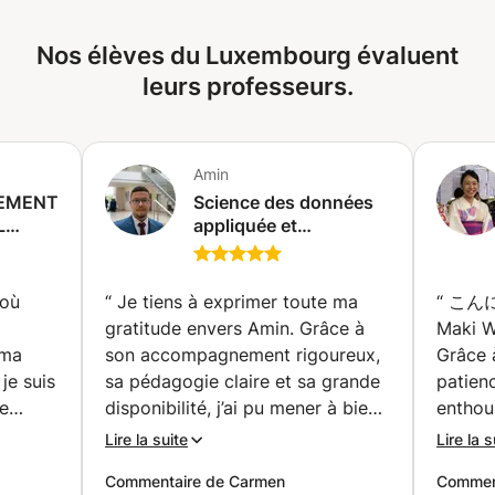
notions "rentables" qui tombent systématiquement à
pendant la durée du cours. Évidemment, une explication
communication et développer un argumentaire
l'examen. Architecture du Cursus de Performance 1.
ponctuelle en anglais ou en italien sera toujours
convaincant afin de vendre ses idées et projets. (...) ➤
Algorithmique et Programmation : L’Exigence Python
Nos élèves du Luxembourg évaluent
envisageable :) Chers Étudiants 👨‍🎓, Bonjour ! Dans
Pour maîtrisez les clés d’une communication en public
Optimisation : Complexité algorithmique (Notation Big-O),
quelques mois vous aurez à remettre un travail de fin
leurs professeurs.
réussie, il convient de renforcer l'impact de ses prises de
récursivité et stratégies de tri (fusion, rapide). Expertise
d’études en français ? Vous désirez un document
parole : en structurant ses interventions et tenant compte
Python : Compréhensions de listes, gestion avancée des
correctement orthographié ? Je vous propose mon aide !
des circonstances et des attentes du public; en marquant
fonctions, modularité et programmation orientée objet
Un travail collégial s’avère souvent rassurant.🙂 Il est
les esprits grâce au storytelling; en intégrant les facteurs
(POO). Fiabilité du Code : Apprendre à écrire un code
Amin
fortement conseillé de procéder à une «lecture-
psychologiques et émotionnels de la communication orale
propre, documenté et testé, conforme aux attentes du
EMENT
correction» de votre document tout au long de sa
Science des données
efficace; en intégrant les émotions dans la préparation du
jury. 2. Structures de Données : La Colonne Vertébrale
L
appliquée et
rédaction. Ainsi nous serons certains d’avoir terminé à la
message et des arguments; en anticipant les objections et
Organisation : Implémentation et manipulation des listes,
ERCHE
statistiques avec
date butoir.
les situations délicates; en préparant et structurant une
piles, files et arbres. Théorie des Graphes : Algorithmes
ONVERSION/
Python et R — Pour
trame de présentation séduisante et convaincante; en
de parcours (BFS, DFS) et représentations par matrices
étudiants et
 où
“
Je tiens à exprimer toute ma
“
こんにちは! L’en
expérimentant les règles de l’improvisation; en gérant
UN EX-
ou listes d'adjacence. Efficacité : Choisir la structure de
professionnels (Paris)
gratitude envers Amin. Grâce à
Maki W
adéquatement les situations difficiles (...). ➤ En bref,
donnée optimale pour résoudre un problème spécifique.
chaque séance combine techniques & exercices de mise
 ma
son accompagnement rigoureux,
Grâce 
3. Bases de Données et Systèmes Régaliens Modèle
en pratique adaptées à vos situations du quotidien
je suis
sa pédagogie claire et sa grande
patienc
ve)
Relationnel : Conception de bases de données et schémas
(filmées avec votre accord afin d’être revisionnées,
de
disponibilité, j’ai pu mener à bien
enthous
entité-association. Langage SQL : Maîtrise totale des
commentées, décodées ensemble en direct), si bien que
l’analyse statistique de mon
l’appre
requêtes, des jointures complexes (Inner, Left, Right) et
Lire la suite
Lire la s
vous pourrez les mettre en application immédiatement, et
 le
mémoire dans les meilleures
japona
des fonctions d’agrégation. Architecture et Réseaux :
dès la 1ère séance. ➤ LE FORMATEUR De formation de
Commentaire de Carmen
Comment
hui,
conditions. Il a su rendre des
surmontables. 
Compréhension du cycle d'instruction (CPU/RAM) et des