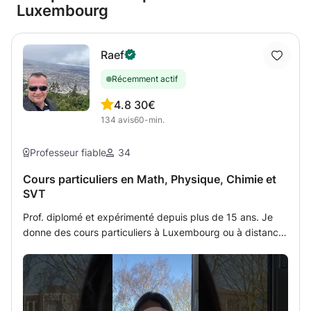
Luxembourg
Raef
Récemment actif
4.8
30€
134
avis
60-min.
Professeur fiable
34
Cours particuliers en Math, Physique, Chimie et
SVT
Prof. diplomé et expérimenté depuis plus de 15 ans. Je
donne des cours particuliers à Luxembourg ou à distance
par tableau interactif partagé avec l'étudiant (méthode
PROFESSIONNELLE TRES MODERNISEE qui fonctionne en
cliquant au link que j'envoie par Zoom ou Skype et qui
sert comme tableau équipé des outils sur lequel on peut
écrire tous les deux, projetter le devoir à corriger,