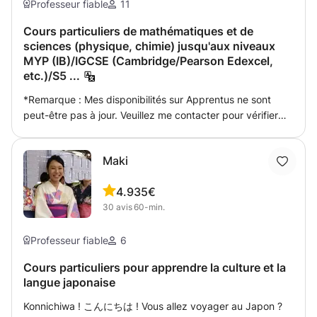
Tableaux croisés dynamiques et analyse de données
Professeur fiable
11
quinze réflexions / actions pragmatiques vous seront
marquer les esprits, valoriser son contenu, s’adresser
Graphiques et tableaux de bord professionnels Macros et
proposées. Trois réponses possibles : - « J'ai déjà essayé
pertinemment à son audience et optimiser la qualité &
Cours particuliers de mathématiques et de
automatisation VBA — éliminez complètement les tâches
sciences (physique, chimie) jusqu'aux niveaux
cette solution mais cela ne me convient pas » ou « je n’y
clarté de l'échange / du message ? Il s’agit justement de
répétitives Word : Mise en forme professionnelle de
MYP (IB)/IGCSE (Cambridge/Pearson Edexcel,
crois pas vraiment » : on passe à la suggestion d’après - «
parcourir, mettre en application et déployer des
documents, styles, tableaux, publipostage PowerPoint :
etc.)/S5 ...
Jamais encore essayé » ou « pourquoi pas », « je vais y
techniques pratiques et efficaces de présentation orale,
Conception et structure de présentation claires et
réfléchir » : on se fixe comme objectif d’essayer dès que
de simple intervention ou d’échange ‘one to one`, visant à
professionnelles Il s'agit d'une formation pratique : nous
*Remarque : Mes disponibilités sur Apprentus ne sont
l’occasion se présente, d’ici la séance prochaine
interpeller son public ou interlocuteur, en soignant le fond
travaillons directement sur vos fichiers et vos tâches
peut-être pas à jour. Veuillez me contacter pour vérifier
Concrètement, une séance = une réflexion mais surtout
comme la forme, le tout dans un cadre professionnel ou
concrètes, et non sur des exercices génériques. À l'issue
mes disponibilités actuelles. Cours de mathématiques
UNE SÉANCE = DES SOLUTIONS / des propositions / des
personnel. Pour cela, il existe des techniques variées de
de chaque session, vous saurez précisément comment
enseigné par un ingénieur diplômé avec plus de 14 ans
suggestions concrètes à mettre en pratique pour la
communication verbale et non verbale. ➤ Ainsi, maîtrisée,
appliquer les nouvelles connaissances à votre travail.
Maki
d'expérience dans l'enseignement des mathématiques
séance suivante afin de dépasser ses blocages. Selon
la méthode pratique permet, à travers un ensemble de
Idéal pour les étudiants, les demandeurs d'emploi, les
jusqu'au premier cycle. J'ai également plus de 9 ans
l'objectif défini, il s'agit d'identifier & résoudre l'impact des
simulations et mises en situation basées sur votre
professionnels de l'administration et tous ceux qui veulent
4.9
35€
d'expérience dans l'enseignement et l'animation de tests
émotions et leur mauvaise canalisation non seulement sur
expérience quotidienne venant appuyer les techniques
arrêter de perdre du temps avec des tâches manuelles.
30
avis
60-min.
standardisés tels que le GRE et le SAT. Je peux vous aider
sa communication mais surtout sur son quotidien. A savoir
pragmatiques & concrètes, de décoder les gestes et
à apprendre ces cours standardisés (GRE, SAT et même
que pendant la séance par visio-conférence, toutes les
comportements de ses interlocuteurs mais aussi
TOEFL) plus efficacement. Je propose des cours de
Professeur fiable
6
notes sont retranscrites au fur et à mesure sur le chat
d’améliorer la confiance en soi, son assurance, son
mathématiques pour différents niveaux d'étudiants, y
pour que vous puissiez y avoir accès à n'importe quel
aisance en dépassant sa gêne et maitrisant son émotion
Cours particuliers pour apprendre la culture et la
compris les étudiants de licence, les étudiants de l'IB
moment lorsque vous le souhaitez. ➤ LIEU, HORAIRE,
en public. Mais aussi de travailler sur son leadership & son
langue japonaise
(Math SL et Math HL), les étudiants de niveau A, les
TARIFS ✓ Lieux :Genève-Lausanne-Fribourg-Zurich-
charisme, dans un contexte ou l’empathie et l’intelligence
étudiants européens de niveau S6 et S7, les étudiants
Konnichiwa ! こんにちは ! Vous allez voyager au Japon ?
Neuchâtel-Lugano-Montreux-Bâle-Neuchâtel-Berne-
émotionnelle sont au service de la communication. ➤