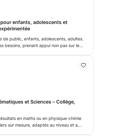
 pour enfants, adolescents et
 expérimentée
e de public, enfants, adolescents, adultes.
es besoins, prenant appui non pas sur les
és afin de mettre en valeur l'apprenant.
emande. Cours basique de
 orthographe, expression écrite ou orale.
ires, d'exposés. Correction de
ussi dans le système Luxembourgeois ,
 Cours donnés également en entreprise à des adultes.
ématiques et Sciences – Collège,
résultats en maths ou en physique-chimie
iers sur mesure, adaptés au niveau et aux
es filières)