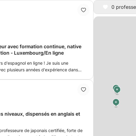
0 professe
ur avec formation continue, native
ation - Luxembourg/En ligne
 d'espagnol en ligne ! Je suis une
vec plusieurs années d'expérience dans
rientée vers une communication moderne.
nçus pour répondre à tes besoins, que tu
s à améliorer ton niveau. Je suis
rs en ligne depuis Luxembourg, ce qui
te trouves, tu peux bénéficier de mes
ient le mieux. Mon objectif est de t'aider
s niveaux, dispensés en anglais et
nol afin que tu puissiez communiquer avec
 une professeur fiable et j'ai une grande
 de l'espagnol à des étudiants de tous
 professeure de japonais certifiée, forte de