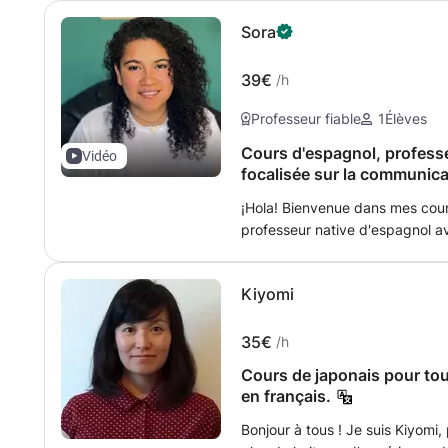
Sora
39€
/h
Professeur fiable
1
Élèves
Cours d'espagnol, professe
Vidéo
focalisée sur la communic
¡Hola! Bienvenue dans mes cours
professeur native d'espagnol a
l'enseignement de ma langue o
Mes cours sont spécialement co
Kiyomi
sois débutant ou que tu cherche
disponible pour donner des cou
signifie que peu importe où tu 
35€
/h
cours à tout moment qui te conv
Cours de japonais pour tou
à améliorer ton niveau d'espag
en français.
confiance et assurance. Je suis
expérience dans l'enseignement
Bonjour à tous ! Je suis Kiyomi,