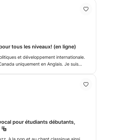
fondir ses connaissances pour exceller
pour tous les niveaux! (en ligne)
olitiques et développement internationale.
 Canada uniquement en Anglais. Je suis
sée, et très motivée. J'ai également mon
e France) et j'ai appris l'anglais lorsque
onale américaine.
vocal pour étudiants débutants,
zz, à la pop et au chant classique ainsi