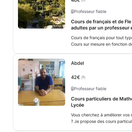
46€
Professeur fiable
Cours de français et de Fle
adultes par un professeur
Cours de français pour tout typ
Cours sur mesure en fonction d
difficultés mais sur les capacit
Progression préparée en fonction de la d
Abdel
français c'est à dire grammaire,
Mais aussi aide à la rédaction de mémo
documents. Professeur avec une expérience de plus de 20 ans,
42€
/h
enseignement en France mais a
Professeur fiable
lycée et primaire.
Cours particuliers de Math
Lycée
Vous cherchez à améliorer vos 
? Je propose des cours particul
objectifs de chaque élève. Niveaux : Collège Lycée (tout