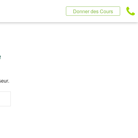
Donner des Cours
e
eur.