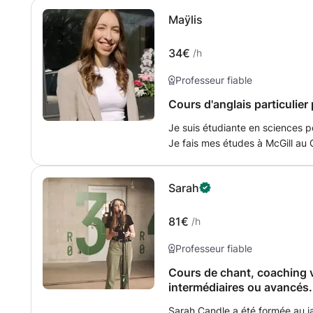
Objectifs : Revoir les bases et combler les lacunes Préparer un examen
Maÿlis
ou un concours Appro
34€
/h
Professeur fiable
Cours d'anglais particulier 
Je suis étudiante en sciences p
Je fais mes études à McGill au
une personne souriante, organi
US high school diploma (top 10 d
Sarah
j'étais dans une école internati
81€
/h
Professeur fiable
Cours de chant, coaching 
intermédiaires ou avancés.
Sarah Candle a été formée au ja