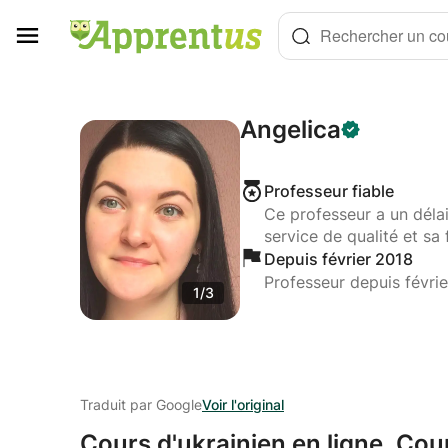
Panneau de gestion des cookies
Rechercher un cou
Angelica
Professeur fiable
Ce professeur a un déla
service de qualité et sa 
Depuis février 2018
Professeur depuis févri
1/3
Traduit par Google
Voir l'original
Cours d'ukrainien en ligne.
Cour