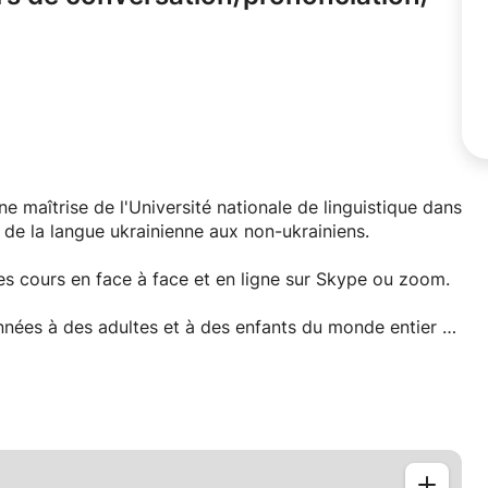
ne maîtrise de l'Université nationale de linguistique dans
de la langue ukrainienne aux non-ukrainiens.
s cours en face à face et en ligne sur Skype ou zoom.
nnées à des adultes et à des enfants du monde entier en
e interprète à l'ambassade d'Ukraine.
 l'ukrainien. Mon anglais est courant, donc dans nos
 très compréhensible et facile.
ue dans nos cours.