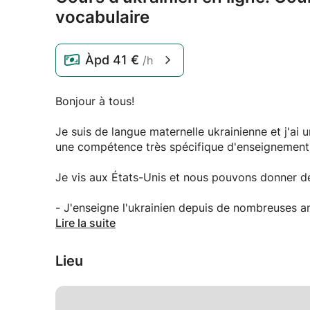
vocabulaire
Àpd
41 €
/h
Bonjour à tous!
Je suis de langue maternelle ukrainienne et j'ai u
une compétence très spécifique d'enseignement 
Je vis aux États-Unis et nous pouvons donner de
- J'enseigne l'ukrainien depuis de nombreuses a
classe et via Skype. De plus, j'ai travaillé comm
Lire la suite
- J'ai vécu dans différents pays où j'ai enseigné
Lieu
leçons, je vais tout vous expliquer d'une manière
- Je garantis une atmosphère positive et détend