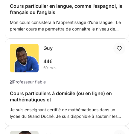
Ingénieur (Calcul Différentiel et Intégral). Physique :
Cours particulier en langue, comme l'espagnol, le
Cinématique, Statique, Dynamique, Chute Libre et
français ou l'anglais
Électrotechnique. Programmation : Python pour
débutants et intermédiaires. 👤 Pourquoi me choisir ?
Mon cours consistera à l'apprentissage d'une langue. Le
Éducateur Expérimenté : J'ai enseigné avec succès à des
premier cours me permettra de connaître le niveau de
enfants, des adolescents et des jeunes adultes.
l'élève et d'ensuite adapter mes cours. En fonction de leur
Excellence Académique : Mon diplôme de l'Uni.lu garantit
âge et de leur nécessité, le cours sera adapter au besoin
que je comprends le programme local et les standards
Guy
de l'élève. Je suis diplômée d'un bac de Français. Je
élevés requis dans les programmes européens
possède le diplôme Cambridge niveau C2. Ma langue
d'ingénierie et de sciences.
44€
maternelle est l'espagnol, puisque ma mère est
60-min.
colombienne.
Professeur fiable
Cours particuliers à domicile (ou en ligne) en
mathématiques et
Je suis enseignant certifié de mathématiques dans un
lycée du Grand Duché. Je suis disponible à soutenir les
élèves des collèges et lycées ayant des difficultés en
mathématiques et éventuellement en physique. Les cours