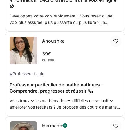
🎵Formation "Déclic Mtavoix" sur la voix en ligne
Lëtzebuergesch, Franséisch, Däitsch an Englesch
🎤
Développez votre voix rapidement ! Vous rêvez d’une
voix plus assurée, plus puissante ou plus libre ? La
formation est conçue pour provoquer un vrai changement
vocal en un temps record. Techniques simples et
Anoushka
efficaces pour libérer votre voix Travail sur la posture, la
respiration, la résonance et la projection Pour débutants
39€
ou chanteurs confirmés, à tout âge Formation 100 % en
60-min.
ligne, à suivre à votre rythme C’est le moment d’avoir le
déclic et de révéler votre voix.
Professeur fiable
Professeur particulier de mathématiques –
Comprendre, progresser et réussir
Vous trouvez les mathématiques difficiles ou souhaitez
améliorer vos résultats ? Je propose des cours de maths
clairs, patients et adaptés à votre niveau, du primaire au
secondaire. 📘 À propos de moi : J’ai étudié les
Hermann
mathématiques au niveau HSC, avec une note A+. J’ai