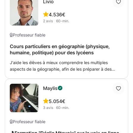
Livio
peuvent avoir lieu en ligne ou au domicile de l’élève.
4.5
36€
2
avis
60-min.
Professeur fiable
Cours particuliers en géographie (physique,
humaine, politique) pour des lycéens
J'aide les élèves à mieux comprendre les multiples
aspects de la géographie, afin de les préparer à des
devoirs en classe ou à des examens, afin de leur donner
les meilleures chances de réussite. Patient et
Maylis
compréhensif, je sais m'adapter aux besoins de l'élève. A
un niveau plus élevé, j'aide des étudiants à comprendre le
5.0
54€
fonctionnement de la cartographie et des logiciels SIG
3
avis
60-min.
(systèmes d'informations géographiques) afin qu'ils
puissent gagner en autonomie et s'adapter aux
différentes problématiques qui se posent à eux. Zéckt
Professeur fiable
net fir mech ze kontaktéieren :) Ech schwätzen