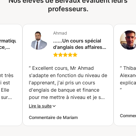
Nos élèves de Belvaux évaluent leurs
améliorer leur carrière professionnelle, car nous savons
programmation Matlab ou R.
tous que l'anglais devient obligatoire dans les
professeurs.
spécifications d'emploi d'un point de vue mondial. Outre le
point de vue mondial, l'anglais est nécessaire pour
interagir avec des personnes partageant les mêmes
Ahmad
intérêts, en plus de la connaissance de la langue locale.
ormatique,
......Un cours spécial
ce,
d'anglais des affaires
(banque et
(Esch-
finance)...... (Esch-
sur-Alzette)
“
Excellent cours, Mr Ahmad
“
Thiba
t très
s'adapte en fonction du niveau de
Alexan
i est
l'apprenant, j'ai pris un cours
explica
Elle
d'englais de banque et finance
”
 sur
pour me mettre à niveau et je suis
dre
impressionnée par son savoir
Lire la suite
sommes
faire quand au repérage et
Comment
Commentaire de Mariam
i
encadrement de ses apprenants .
ances
Je le recommanderais vivement à
 Linda
mon entourage
”