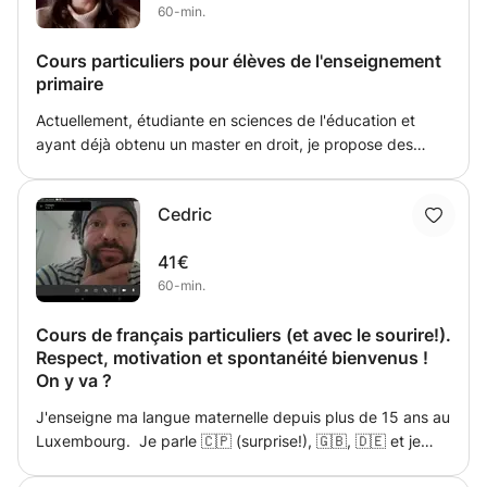
60-min.
du matériel imprimé tel que des livres d’écriture et des
feuilles de travail pour mettre en pratique leurs
Cours particuliers pour élèves de l'enseignement
compétences. Le programme est conçu pour construire
primaire
une base solide d'alphabétisation en anglais, en se
concentrant sur l'acquisition du vocabulaire et les
Actuellement, étudiante en sciences de l'éducation et
compétences conversationnelles essentielles, permettant
ayant déjà obtenu un master en droit, je propose des
aux étudiants de communiquer efficacement en anglais à
cours particuliers dans toutes les matières de
mesure qu'ils progressent dans le cours.
l'enseignement primaire. Tout élève apprend à sa manière
Cedric
et je propose des cours ludiques et répondant aux
besoins de chacun. Je me déplace à votre domicile ou via
41€
visioconférence.
60-min.
Cours de français particuliers (et avec le sourire!).
Respect, motivation et spontanéité bienvenus !
On y va ?
J'enseigne ma langue maternelle depuis plus de 15 ans au
Luxembourg. Je parle 🇨🇵 (surprise!), 🇬🇧, 🇩🇪 et je
vais passer le test de 🇱🇺. Je donne essentiellement des