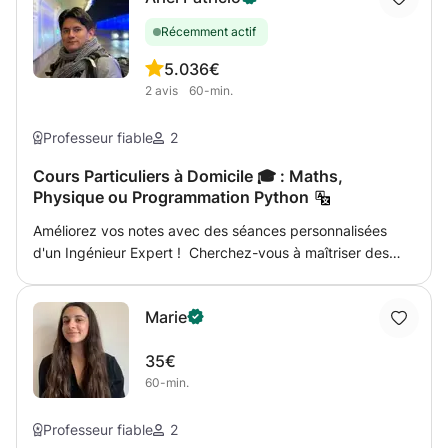
Récemment actif
5.0
36€
2
avis
60-min.
Professeur fiable
2
Cours Particuliers à Domicile 🎓 : Maths,
Physique ou Programmation Python
Améliorez vos notes avec des séances personnalisées
d'un Ingénieur Expert ! Cherchez-vous à maîtriser des
formules complexes, à réussir vos examens de physique
ou à plonger dans le monde du code ? Je m'appelle Ariel
Marie
et je suis Ingénieur en Mécanique diplômé de l'Université
du Luxembourg. J'offre des séances de tutorat de haute
35€
qualité conçues pour simplifier les concepts difficiles et
60-min.
renforcer durablement la confiance. 📚 Matières
Proposées Mathématiques : Des bases (Algèbre,
Géométrie, Statistiques, Trigonométrie) aux niveaux
Professeur fiable
2