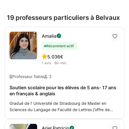
19 professeurs particuliers à Belvaux
Amalia
Récemment actif
5.0
36€
1
avis
60-min.
Professeur fiable
3
Soutien scolaire pour les élèves de 5 ans- 17 ans
en français & anglais
Gradué de l' Université de Strasbourg de Master en
Sciences du Langage de Faculté de Lettres j'offre de
soutien scolaire pour les élèves de 5 ans-17 ans. Aide aux
devoirs pour l'école. Experience dans l'enseignement
Ariel Patricio
grec & luxembourgeois .