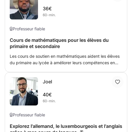
ensuite poursuivi des études en comptabilité à l’université,
36€
obtenu la qualification ACCA et je suis membre de l’ACCA
60-min.
depuis 2019. Je travaille quotidiennement avec les
chiffres, ce qui me permet d’apporter une approche
concrète et pratique des mathématiques. 📗 Au
Professeur fiable
programme : • Explication pas à pas des notions
Cours de mathématiques pour les élèves du
fondamentales • Exercices de logique et de raisonnement
primaire et secondaire
• Aide aux devoirs et préparation aux examens •
Développement de la confiance et de la méthode 🎯
Les cours de soutien en mathématiques aident les élèves
Objectif : rendre les maths simples, logiques et
du primaire au lycée à améliorer leurs compétences en
accessibles à tous !
arithmétique, algèbre, géométrie, statistiques et calcul.
Leçons personnalisées, explications claires et exercices
Joel
pratiques pour surmonter les difficultés.
40€
60-min.
Professeur fiable
Explorez l'allemand, le luxembourgeois et l'anglais