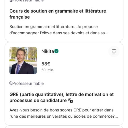
Cours de soutien en grammaire et littérature
française
Soutien en grammaire et littérature. Je propose
d'accompagner l'élève dans ses devoirs et dans sa
compréhension globale. Je pars de ses difficultés pour
chercher des exercices pour y remédier. Je souhaite
Nikita
devenir professeur de Français et suis passionnée de
pédagogie.
58€
60-min.
Professeur fiable
GRE (partie quantitative), lettre de motivation et
processus de candidature
Avez-vous besoin de bons scores GRE pour entrer dans
l'une des meilleures universités ou écoles de commerce?
Préparez-vous à l'avance et passez GRE dès que