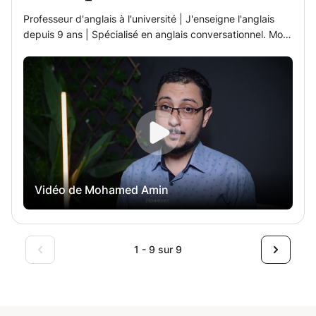
disponible.
Professeur d'anglais à l'université | J'enseigne l'anglais
depuis 9 ans | Spécialisé en anglais conversationnel. Mon
approche pédagogique vise avant tout à développer les
compétences en communication. Nous visionnons ou
lisons divers supports, tels que des vidéos, des articles,
des récits, des poèmes et des caricatures, que nous
analysons ensuite ; nous mettons en scène des situations
de la vie quotidienne ; nous prenons position et pratiquons
le débat. Cependant, il ne s'agit pas uniquement de
s'exercer à parler. Je veille également à ce que
l'apprenant progresse. Mon rôle est de m'assurer qu'il ne
Vidéo de Mohamed Amin
répète pas les mêmes erreurs ni n'utilise sans cesse les
mêmes expressions à l'oral. Afin de continuer à
progresser, j'emmène mon élève dans un voyage qui
implique : • Améliorer leur grammaire. • Corriger leur
1 - 9 sur 9
prononciation. • Enrichir leur vocabulaire en apprenant à
utiliser de nouveaux mots et des expressions idiomatiques
courantes. À la fin de ce cours, vous devriez être capable
de parler anglais couramment et avec confiance. PS :
Grâce à ma spécialisation universitaire, j'apporte