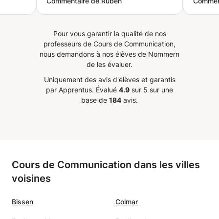
Commentaire de Ruben
Commen
et s'y
soigneusement planifié pour
interac
sme.
favoriser l'apprentissage. Grâce à
l’appre
e que
cette organisation, je vois déjà
motivan
Pour vous garantir la qualité de nos
t
une belle progression en
en con
professeurs de Cours de Communication,
e chose
seulement quelques cours. Son
l’oral
nous demandons à nos élèves de Nommern
e cours
attitude bienveillante et son
!
”
de les évaluer.
, il est
engagement rendent les séances
Uniquement des avis d'élèves et garantis
 avec
agréables et motivantes. Je
par Apprentus.
Évalué
4.9
sur 5 sur une
t aucun
recommande vivement Camille à
base de
184
avis.
avancer
toute personne cherchant un
de, et
enseignement de qualité.
”
 motive
mon
Cours de Communication dans les villes
voisines
Bissen
Colmar