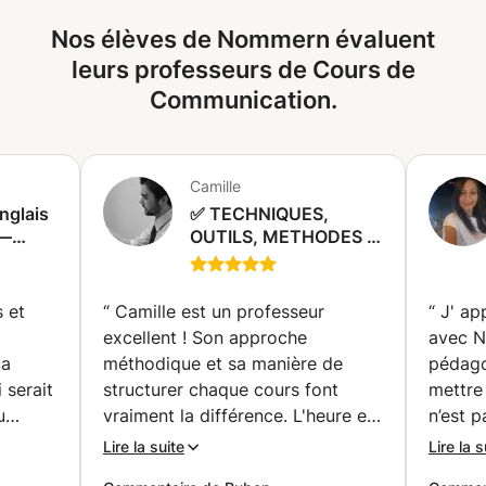
également mon aide à la rédaction académique et à
Nos élèves de Nommern évaluent
l'écriture créative.
leurs professeurs de Cours de
Communication.
Camille
nglais
✅ TECHNIQUES,
 —
OUTILS, METHODES &
es |
RENFORCEMENT
VOCAL POUR UNE
🗣️🤑✈️
PRISE DE PAROLE EN
 et
“
Camille est un professeur
“
J' ap
PUBLIC PLUS
t
excellent ! Son approche
avec Ne
EFFICACE &
la
méthodique et sa manière de
pédago
MAITRISEE 🚀
 serait
structurer chaque cours font
mettre
(Genève)
u
vraiment la différence. L'heure est
n’est p
n
utilisée de manière optimale,
explica
Lire la suite
Lire la s
eure
chaque moment étant
cours s