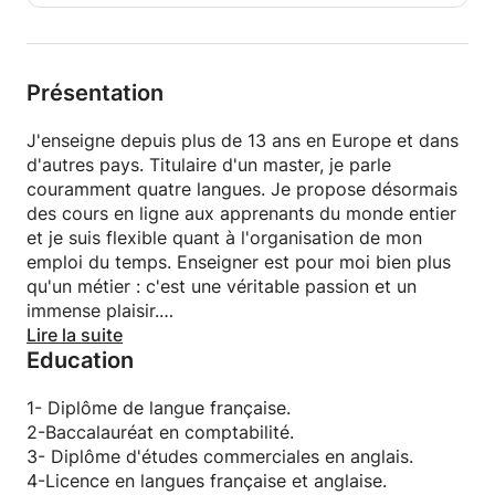
📩 Réservez dès aujourd'hui votre premier cours sur
Apprentus et franchissez une nouvelle étape vers la
Présentation
certification en français !
J'enseigne depuis plus de 13 ans en Europe et dans
d'autres pays. Titulaire d'un master, je parle
couramment quatre langues. Je propose désormais
des cours en ligne aux apprenants du monde entier
et je suis flexible quant à l'organisation de mon
emploi du temps. Enseigner est pour moi bien plus
qu'un métier : c'est une véritable passion et un
immense plaisir.
Donc:
Lire la suite
Education
Les étudiants universitaires et scolaires sont
également les bienvenus.
Apprendre une nouvelle langue peut ouvrir des
1- Diplôme de langue française.
portes supplémentaires pour votre cheminement de
2-Baccalauréat en comptabilité.
carrière.
3- Diplôme d'études commerciales en anglais.
Je suis heureux de mettre mon expérience à votre
4-Licence en langues française et anglaise.