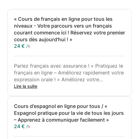
« Cours de français en ligne pour tous les
niveaux - Votre parcours vers un français
courant commence ici ! Réservez votre premier
cours dès aujourd'hui ! »
24 €
/h
Parlez français avec assurance ! « Pratiquez le
français en ligne – Améliorez rapidement votre
expression orale ! » Améliorez votre
prononciation, votre grammaire, votre lecture,
Lire la suite
votre écriture et préparez-vous aux examens
internationaux. J'aide les débutants à parler
Cours d'espagnol en ligne pour tous / «
avec assurance et je suis prêt à vous aider à
Espagnol pratique pour la vie de tous les jours
devenir fluide dans les conversations de la vie
– Apprenez à communiquer facilement »
quotidienne, de manière simple et créative,
24 €
/h
sans complications et avec une touche
d'humour.