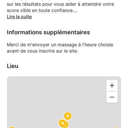
sur les résultats pour vous aider à atteindre votre
score cible en toute confiance.
Lire la suite
🎯 Ce que vous obtiendrez :
✔ Préparation aux examens DELF A1–C1 et TCF
Informations supplémentaires
(tous formats)
✔ Formation complète aux 4 compétences
Merci de m'envoyer un massage à l'heure choisie
officielles :
avant de vous inscrire sur le site.
Écoute
Lieu
En train de lire
L'écriture
Parlant
✔ Examens blancs avec retour d'information détaillé
basé sur les critères officiels
✔ Stratégies d'examen, gestion du temps et pièges
courants