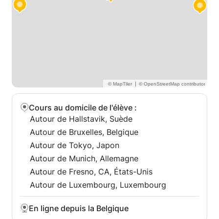
✔ Vocabulaire et grammaire adaptés à votre niveau
d'examen
👨‍🏫 À propos de moi :
Professeur de français expérimenté
Spécialisé dans la préparation aux examens DELF et
|
TCF
Cours au domicile de l'élève
:
Des méthodes éprouvées, adaptées à votre niveau
Autour de Hallstavik, Suède
et à vos objectifs.
Autour de Bruxelles, Belgique
Des explications claires et des exercices
Autour de Tokyo, Japon
d'expression orale pour renforcer la confiance en
Autour de Munich, Allemagne
soi.
Autour de Fresno, CA, États-Unis
Autour de Luxembourg, Luxembourg
💻 Format de la leçon :
📍 En ligne
⏱ Horaires flexibles
En ligne depuis la Belgique
🌍 Étudiants internationaux bienvenus