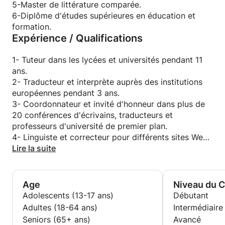
service et de répondre à vos questions.
5-Master de littérature comparée.
Je peux vous guider pour atteindre votre objectif.
6-Diplôme d'études supérieures en éducation et
Cours privés à prix compétitifs.
formation.
Expérience / Qualifications
Tout âge ou niveau est le bienvenu.
Je peux également m'occuper de différents types
d'étudiants et avoir une formation en éducation des
1- Tuteur dans les lycées et universités pendant 11
adultes.
ans.
Patience et interaction avec les idées et les
2- Traducteur et interprète auprès des institutions
questions des apprenants.
européennes pendant 3 ans.
Connaissance suffisante du système éducatif local
3- Coordonnateur et invité d'honneur dans plus de
et international.
20 conférences d'écrivains, traducteurs et
Expérience avec une éducation et des missions
professeurs d'université de premier plan.
scientifiques de haute qualité.
4- Linguiste et correcteur pour différents sites Web
et maisons d'édition.
Lire la suite
Excellentes compétences en
5- Voyageur ayant vécu pendant des années dans
communication/hautement adaptable/discipliné et
des pays francophones et anglophones.
professionnel/amical.
6 - Tuteur privé pour groupes et individuels de
Age
Niveau du 
Je mets à votre disposition du matériel et des
plusieurs horizons depuis 15 ans.
Adolescents (13-17 ans)
Débutant
ressources pour apprendre rapidement.
Adultes (18-64 ans)
Intermédiaire
Seniors (65+ ans)
Avancé