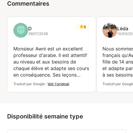
Commentaires
5
D
Lèda
29/07/2026
10/05/20
Monsieur Awni est un excellent
Nous sommes 
professeur d'arabe. Il est attentif
français qu'A
au niveau et aux besoins de
fille de 14 ans
chaque élève et adapte ses cours
et adapte par
en conséquence. Ses leçons
à ses besoins
couvrent tous les aspects, de la
Traduit par Google :
Voir l'original
Traduit par Googl
grammaire et l'écriture à
Il accorde u
l'expression orale et la lecture.
particulière à
Les ressources qu'il fournit sont
vocabulaire, 
extrêmement utiles pour les
orale et à la 
révisions. J'ai beaucoup appris et
abordant des 
Disponibilité semaine type
je le recommande sans hésiter
qui rendent l
comme professeur d'arabe.
et agréables.