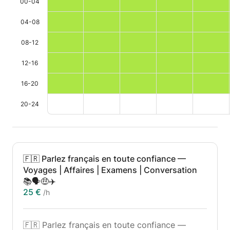
00-04
04-08
08-12
12-16
16-20
20-24
🇫🇷 Parlez français en toute confiance —
Voyages | Affaires | Examens | Conversation
📚🗣️🤑✈️
25 €
/h
🇫🇷 Parlez français en toute confiance —