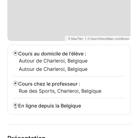
Pour tous les niveaux et tous les âges :
✅ Enfants et adolescents
✅ Étudiants universitaires
✅ Professionnels et voyageurs
✅ Passionnés de langues et de cultures
|
Pourquoi apprendre l'arabe avec moi ?
Cours au domicile de l'élève
:
Autour de Charleroi, Belgique
Je parle votre langue et je comprends vos défis
J'utilise des méthodes d'enseignement modernes et
Autour de Charleroi, Belgique
motivantes.
Vous apprendrez non seulement la langue, mais
Cours chez le professeur
:
aussi la culture et les traditions arabes.
Rue des Sports, Charleroi, Belgique
Et surtout : nous rendrons l'apprentissage amusant
et naturel !
En ligne depuis la Belgique
Le meilleur moment pour commencer, c'est
maintenant.
Et l'arabe... vous allez adorer !
✨ مرحباً (Bienvenue !)