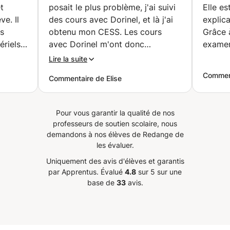
et
posait le plus problème, j'ai suivi
Elle es
ve. Il
des cours avec Dorinel, et là j'ai
explica
rs
obtenu mon CESS. Les cours
Grâce à
ériels
avec Dorinel m'ont donc
examen
es
énormément aidée ! Ses
Lire la suite
 examen
explications sont très claires et
Comment
Commentaire de Elise
iques,
c'est un prof qui a beaucoup de
râce au
patience et prend son temps pour
si son
expliquer au mieux.
”
Pour vous garantir la qualité de nos
professeurs de soutien scolaire, nous
demandons à nos élèves de Redange de
les évaluer.
Uniquement des avis d'élèves et garantis
par Apprentus.
Évalué
4.8
sur 5 sur une
base de
33
avis.