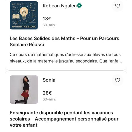
Kobean Ngaleu
Le type de Stonn que vous obtiendrez dépend de votre
choix, et il faut attendre d'atteindre le niveau requis.
13€
Contactez-moi pour plus d'informations.
60-min.
Les Bases Solides des Maths – Pour un Parcours
Scolaire Réussi
Ce cours de mathématiques s’adresse aux élèves de tous
niveaux, de la maternelle jusqu’au secondaire. Que l’enfant
découvre les chiffres pour la première fois, qu’il consolide
ses bases en primaire ou qu’il prépare des examens au
Sonia
secondaire, je propose un accompagnement personnalisé
et adapté à son rythme. Pour les plus jeunes, les séances
28€
sont ludiques et visent à éveiller la curiosité à travers des
60-min.
jeux, des manipulations concrètes et des activités
visuelles. En primaire, l’accent est mis sur la
Enseignante disponible pendant les vacances
compréhension des notions clés comme le calcul, la
scolaires – Accompagnement personnalisé pour
géométrie et la logique. Au niveau secondaire, le cours
votre enfant
devient plus structuré et approfondi, avec des méthodes