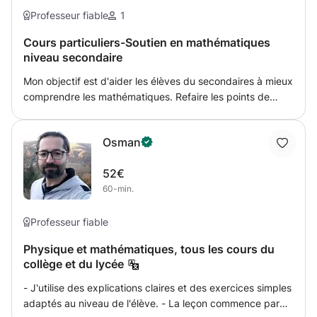
explication théorique, une application à la réalité de la vie
Professeur fiable
1
quotidienne et bien évidemment des exercices. Cela a
Cours particuliers-Soutien en mathématiques
pour but d'augmenter l'intérêt et la motivation de l'élève.
niveau secondaire
Les explications peuvent se faire en français, néerlandais,
anglais ou espagnol car je suis habilité à enseigner dans
Mon objectif est d'aider les élèves du secondaires à mieux
les 4 langues, grâce à mes diplômes obtenus dans les
comprendre les mathématiques. Refaire les points de
différents pays. Cela m'a également familiarisé avec
théories sous différents aspects, exemples et exercices
différentes cultures et pédagogies. Les cours s'adressent
pour mieux comprendre chacune des notions et préparer
à tout élève, du primaire au supérieur universitaire.
Osman
au mieux pour leurs futurs évaluations et examens.
Également leur développer leur esprit critique, sur les
52€
réponses qu’ils trouveront, voir si cela semble cohérent ou
60-min.
non, et les aider à synthétiser au maximum ce qui leur est
important de retenir.
Professeur fiable
Physique et mathématiques, tous les cours du
collège et du lycée
- J'utilise des explications claires et des exercices simples
adaptés au niveau de l'élève. - La leçon commence par