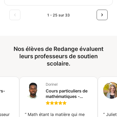
connaissance a travers la communication simplifie
l'apprentissage. Le cours de maths d'abord vise a evaluer
les bases de l'apprenant afin de savoir la pedagogie qui
1 - 25 sur 33
serait la plus adaptee a chaque apprenant.
Nos élèves de Redange évaluent
leurs professeurs de soutien
scolaire.
Dorinel
rs-
Cours particuliers de
mathématiques -
niveau
physiques, langue
on)
russe et de bases
géologiques (Liège)
sseur
“
Math étant la matière qui me
“
Juliet