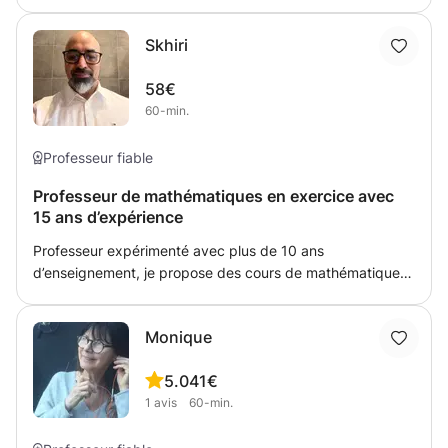
une révision, suivie d'un nouveau sujet et d'exercices
pratiques. - Je suis patient, clair et solidaire. Mes cours
Skhiri
s'adressent aux étudiants de tous niveaux, des débutants
aux avancés.
58€
60-min.
Professeur fiable
Professeur de mathématiques en exercice avec
15 ans d’expérience
Professeur expérimenté avec plus de 10 ans
d’enseignement, je propose des cours de mathématiques
et de physique adaptés à chaque élève, du secondaire
jusqu’au niveau supérieur. Mon objectif est simple : faire
Monique
progresser rapidement et durablement, en comblant les
lacunes et en développant une vraie méthode de travail.
5.0
41€
Chaque séance est structurée autour de : • 📌
1
avis
60-min.
Explications claires et simplifiées des notions • 📌
Méthodologie efficace (résolution d’exercices,