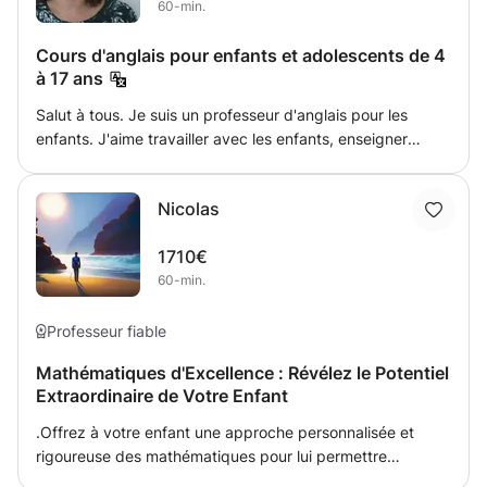
60-min.
Cours d'anglais pour enfants et adolescents de 4
à 17 ans
Salut à tous. Je suis un professeur d'anglais pour les
enfants. J'aime travailler avec les enfants, enseigner
ensuite et apprendre d'eux. J'ai enseigné dans une école
de langue privée pour enfants et j'ai travaillé comme
Nicolas
nourrice pendant cinq ans à Londres, au Royaume-Uni.
Là-bas, j'ai étudié l'anglais pendant 5 ans et obtenu le
1710€
certificat d'anglais avancé de l'université de Cambridge.
60-min.
J'ai aussi fait un cours de formation d'enseignant. J'ai
obtenu un diplôme en sociologie de l'Université Minho au
Portugal. J'ai aussi travaillé pendant quelques années
Professeur fiable
dans une école secondaire avec des enfants ayant des
Mathématiques d'Excellence : Révélez le Potentiel
difficultés d'apprentissage.
Extraordinaire de Votre Enfant
.Offrez à votre enfant une approche personnalisée et
rigoureuse des mathématiques pour lui permettre
d'atteindre son plein potentiel académique. Grâce à des