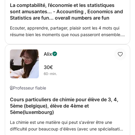
La comptabilité, l’économie et les statistiques
sont amusantes... - Accounting , Economics and
Statistics are fun... overall numbers are fun
Ecouter, apprendre, partager, plaisir sont les 4 mots qui
résume bien les moments que nous passeront ensemble.
Mes cours s'adressent à tous le monde. Je m'adapterais à
votre niveau et ferais de mon possible pour que vous
Alix
ayez un meilleur niveau après chaque cours.
30€
60-min.
Professeur fiable
Cours particuliers de chimie pour élève de 3, 4,
5ème (belgique), élève de 4ème et
5ème(luxembourg)
La chimie est une matière qui peut s'avérer être une
difficulté pour beaucoup d'élèves (avec une spécialisation