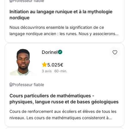
raisonnement) • 📌 Entraînement intensif avec exercices
Professeur fiable
ciblés • 📌 Préparation aux examens (CE1D, examens
Initiation au langage runique et à la mythologie
secondaires, concours) Je m’adapte totalement au niveau
nordique
de l’élève (débutant à avancé) et à ses objectifs : remise à
niveau, amélioration des résultats ou préparation
Nous découvrirons ensemble la signification de ce
d’épreuves importantes. Grâce à une approche
langage nordique ancien : les runes. Nous y associerons la
pédagogique rigoureuse et motivante, mes élèves
mythologie nordique afin de nous imprégner
gagnent en confiance, autonomie et performance.
complètement de cette tradition. Nous créerons un jeu de
Dorinel
runes sur pierres. Nous travaillerons le bijou afin de créer
notre grigri incluant notre rune.
5.0
25€
3
avis
60-min.
Professeur fiable
Cours particuliers de mathématiques -
physiques, langue russe et de bases géologiques
Cours de renforcement aux écoliers et élèves de tous les
niveaux. Les cours de mathématiques consisteront à
donner les bases à l'élève en géométrie, en algèbres et en