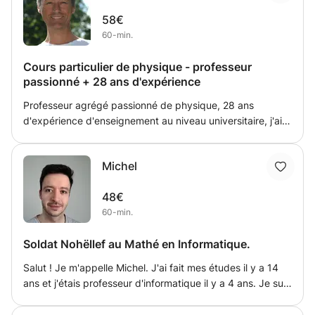
moi, impératif de différencier et diversifier ses méthodes
58€
d’enseignement en s’adaptant à chacun.
60-min.
Cours particulier de physique - professeur
passionné + 28 ans d'expérience
Professeur agrégé passionné de physique, 28 ans
d'expérience d'enseignement au niveau universitaire, j'ai
hâte de vous apporter mon soutien dans votre
compréhension de la physique ou simplement la réussite
Michel
de vos examens. Ce que j'aime avant tout, c'est travailler
à la compréhension des phénomènes, prérequis
48€
indispensable à la résolution de tout problème. Ensuite, je
60-min.
crois que c'est en multipliant les exercices qu'on apprend
à mettre en oeuvre les principes et les lois de la physique.
Soldat Nohëllef au Mathé en Informatique.
Je procède toujours en partant de là où en est l'étudiant,
en explorant au travers des derniers examens passés ce
Salut ! Je m'appelle Michel. J'ai fait mes études il y a 14
qui a manqué pour réussir. Je propose des cours en visio
ans et j'étais professeur d'informatique il y a 4 ans. Je suis
ou en face-à-face (si proximité d'Arlon), 1h ou 1h30 selon
titulaire d'un master en informatique et d'un baccalauréat
vos envies.
scientifique (spécialité mathématiques et informatique).