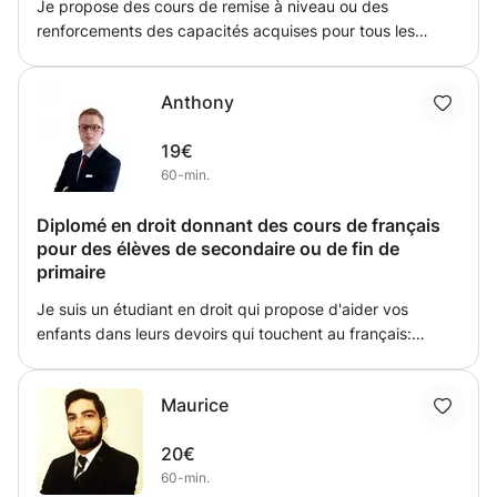
Je propose des cours de remise à niveau ou des
Ensemble, nous transformerons les défis en réussites, les
renforcements des capacités acquises pour tous les
hésitations en certitudes, et nous aiderons votre enfant à
années de l'enseignement secondaire ou de
bâtir un avenir prometteur grâce à des bases solides en
l'enseignement de promotion sociale. (secondaire inférieur
mathématiques.
Anthony
et supérieur). Transmettre des connaissances et redonner
confiance à des élèves qui ont des difficultés est mon
19€
objectif à travers ces cours. Ma méthodologie s'adapte
60-min.
aux besoins de mes élèves que ce soit pour la
compréhension, l'organisation ou encore le
Diplomé en droit donnant des cours de français
perfectionnement.
pour des élèves de secondaire ou de fin de
primaire
Je suis un étudiant en droit qui propose d'aider vos
enfants dans leurs devoirs qui touchent au français:
conjugaison, orthographe, grammaire. Ma méthode de
cours est définie selon les besoins de l'enfant. J'arrive
Maurice
généralement 5 minutes à l'avance pour discuter des
objectifs de la séance et ne partirai pas tant que ceux-ci
20€
ne sont pas atteints.
60-min.