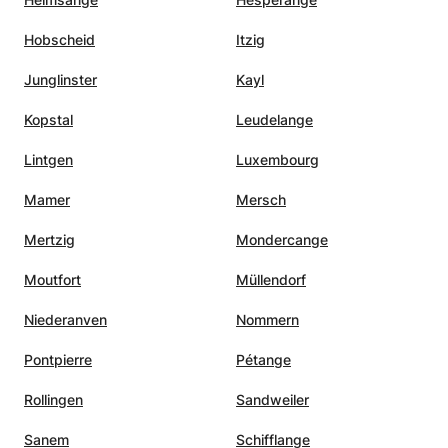
Hobscheid
Itzig
Junglinster
Kayl
Kopstal
Leudelange
Lintgen
Luxembourg
Mamer
Mersch
Mertzig
Mondercange
Moutfort
Müllendorf
Niederanven
Nommern
Pontpierre
Pétange
Rollingen
Sandweiler
Sanem
Schifflange