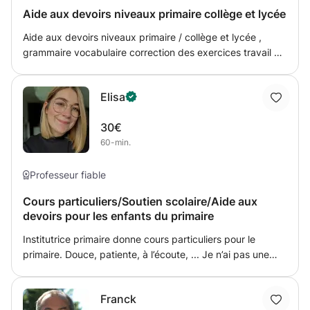
méthode de travail, j’apprends à l’élève à mémoriser et
Aide aux devoirs niveaux primaire collège et lycée
planifier son travail. Je lui explique aussi comment
aborder un exercice de math, comment vérifier une
Aide aux devoirs niveaux primaire / collège et lycée ,
réponse...
grammaire vocabulaire correction des exercices travail à
rendre. Également explications des cours pour permettre
à l’élève de réviser plus régulièrement et donc d’obtenir de
Elisa
meilleur note
30€
60-min.
Professeur fiable
Cours particuliers/Soutien scolaire/Aide aux
devoirs pour les enfants du primaire
Institutrice primaire donne cours particuliers pour le
primaire. Douce, patiente, à l’écoute, ... Je n’ai pas une
méthode d’enseignement particulière car je pense que
chaque enfant est différent, chaque enfant n’aborde pas
Franck
les apprentissages de la même façon. Il est donc, selon