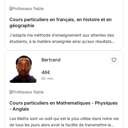
Professeur fiable
Cours particuliers en français, en histoire et en
géographie
J'adapte ma méthode d'enseignement aux attentes des
étudiants, à la matière enseignée ainsi qu'aux résultats
attendus des cours dispensés (réussir une interro, un
examen, etc.). La flexibilité me semble primordiale pour
Bertrand
rencontrer les attentes des étudiants et les aider à
attendre leurs objectifs. Diplômé d'un Master à finalité
46€
approfondie en Histoire contemporaine, j'ai poursuivi ma
60-min.
formation par un Master complémentaire en études
européennes et j'ai obtenu un certificat en enseignement
du français en tant que langue étrangère. Je travaille
Professeur fiable
actuellement dans une étude de notaire au Luxembourg.
Cours particuliers en Mathematiques - Physiques
- Anglais
Les Maths sont un outil qui est le plus utilise dans notre vie
de tous les jours alors avoir la facilite de transmettre la