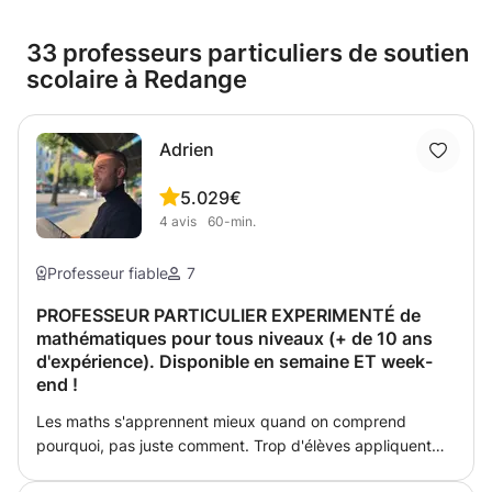
33 professeurs particuliers de soutien
scolaire à Redange
Adrien
5.0
29€
4
avis
60-min.
Professeur fiable
7
PROFESSEUR PARTICULIER EXPERIMENTÉ de
mathématiques pour tous niveaux (+ de 10 ans
d'expérience). Disponible en semaine ET week-
end !
Les maths s'apprennent mieux quand on comprend
pourquoi, pas juste comment. Trop d'élèves appliquent
des formules sans en saisir le sens — et dès que l'exercice