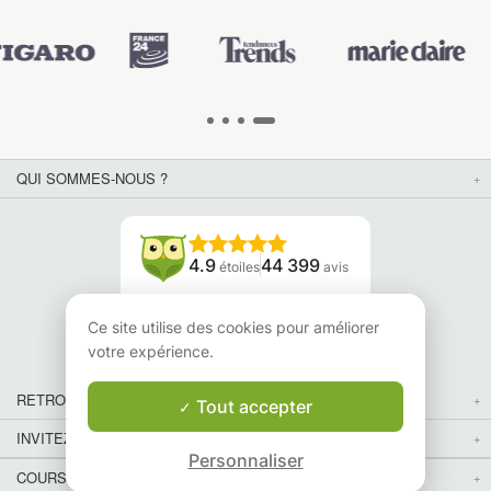
QUI SOMMES-NOUS ?
4.9
44 399
étoiles
avis
Lisez nos avis
Ce site utilise des cookies pour améliorer
votre expérience.
RETROUVEZ-NOUS
Tout accepter
INVITEZ VOS AMIS
Personnaliser
COURS PARTICULIERS DANS VOTRE PAYS :
Carte
Carte