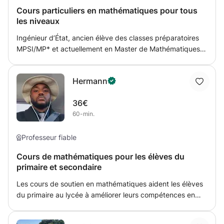
raisonnements mathématiques.
curiosité pour le monde fascinant des sciences
Cours particuliers en mathématiques pour tous
les niveaux
biomédicales.
Ingénieur d’État, ancien élève des classes préparatoires
MPSI/MP* et actuellement en Master de Mathématiques
Fondamentales, je suis passionné depuis toujours par la
beauté et la rigueur des mathématiques. J’ai à cœur de
Hermann
transmettre cette passion à mes élèves à travers une
approche claire, vivante et stimulante. Tous mes élèves
36€
ont réussi leurs examens, grâce à une méthode qui allie
60-min.
compréhension en profondeur et plaisir du raisonnement.
Ce cours s’adresse à ceux qui veulent aller au-delà des
formules, comprendre le pourquoi derrière le comment, et
Professeur fiable
découvrir les mathématiques comme un art de penser.
Cours de mathématiques pour les élèves du
Nous explorerons ensemble l’analyse, l’algèbre et la
primaire et secondaire
géométrie, en développant intuition, rigueur et créativité
mathématique.
Les cours de soutien en mathématiques aident les élèves
du primaire au lycée à améliorer leurs compétences en
arithmétique, algèbre, géométrie, statistiques et calcul.
Leçons personnalisées, explications claires et exercices