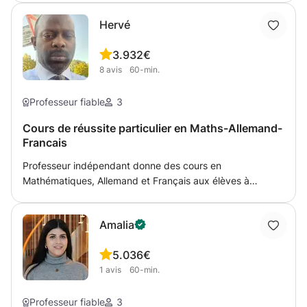
âge et de leur nécessité, le cours sera adapter au besoin
Hervé
de l'élève. Je suis diplômée d'un bac de Français. Je
possède le diplôme Cambridge niveau C2. Ma langue
3.9
32€
maternelle est l'espagnol, puisque ma mère est
8
avis
60-min.
colombienne.
Professeur fiable
3
Cours de réussite particulier en Maths-Allemand-
Francais
Professeur indépendant donne des cours en
Mathématiques, Allemand et Français aux élèves à
domicile. Le cours particulier se déroule sur rendez-vous
selon la disponibilité des élèves. Le cours est fait sur la
Amalia
base du programme en cours à l'école.
5.0
36€
1
avis
60-min.
Professeur fiable
3