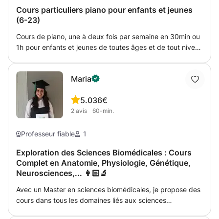
m’adapte facilement à chaque profil afin de favoriser la
Cours particuliers piano pour enfants et jeunes
progression et la confiance. Les cours peuvent se faire en
(6-23)
ligne (FaceTime) ou à domicile si la localisation est proche.
Cours de piano, une à deux fois par semaine en 30min ou
1h pour enfants et jeunes de toutes âges et de tout niveau
à proximité de Esch-sur-Alzette. Apprendre les bases du
piano, développer les connaissances solfègiques et
Maria
culturelles. Les cours auront lieu chez moi ou chez l'élève.
5.0
36€
2
avis
60-min.
Professeur fiable
1
Exploration des Sciences Biomédicales : Cours
Complet en Anatomie, Physiologie, Génétique,
Neurosciences,... 👩🏻‍🔬
Avec un Master en sciences biomédicales, je propose des
cours dans tous les domaines liés aux sciences
biomédicales, notamment l’anatomie, la physiologie et la