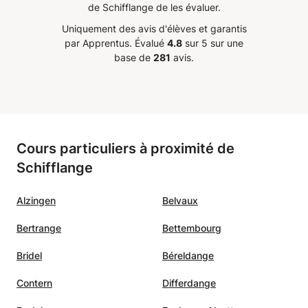
 manuel
Je le recommande vivement.
”
de Schifflange de les évaluer.
sé en
Uniquement des avis d'élèves et garantis
ure de
par Apprentus.
Évalué
4.8
sur 5 sur une
pter
base de
281
avis.
ourage
Je le
s avec
Cours particuliers à proximité de
Schifflange
Alzingen
Belvaux
Bertrange
Bettembourg
Bridel
Béreldange
Contern
Differdange