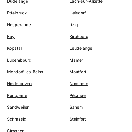
Dudelange
Esch-sur-Alzette
Ettelbruck
Heisdorf
Hesperange
Itzig
Kayl
Kirchberg
Kopstal
Leudelange
Luxembourg
Mamer
Mondorf-les-Bains
Moutfort
Niederanven
Nommern
Pontpierre
Pétange
Sandweiler
Sanem
Schrassig
Steinfort
Strassen