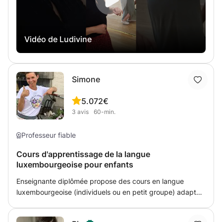
Vidéo de Ludivine
Simone
5.0
72€
3
avis
60-min.
Professeur fiable
Cours d'apprentissage de la langue
luxembourgeoise pour enfants
Enseignante diplômée propose des cours en langue
luxembourgeoise (individuels ou en petit groupe) adapté
à l'âge de l'enfant et en se basant sur ses compétences.
Mon but est de transmettre la langue luxembourgeoise de