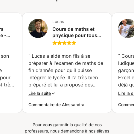
aux élèves de niveau intermédiaire ou avancé. L’objectif
est d’aider chaque élève à progresser à son rythme et à
gagner en confiance.
Lucas
rs
Cours de maths et
e -
physique pour tous
e
niveaux / Professeur
diplômé - Je m'engage
contractuellement à
 son
“
Lucas a aidé mon fils à se
“
Cour
vous faire progresser !
préparer à l'examen de maths de
ludiqu
(Neuchâtel)
e
fin d'année pour qu'il puisse
garçon
 pour
intégrer le lycée. Il l'a très bien
Excell
t très
préparé et lui a proposé des
déjà q
exercices supplémentaires en
beauco
Lire la suite
Lire la s
rendre
dehors des cours. Il communique
alors q
Commentaire de Alessandra
Comment
et explique très clairement, et fait
parler
ucoup
preuve d'une grande flexibilité
pour trouver des horaires
Pour vous garantir la qualité de nos
nstater
adaptés aux besoins de l'élève.
professeurs, nous demandons à nos élèves