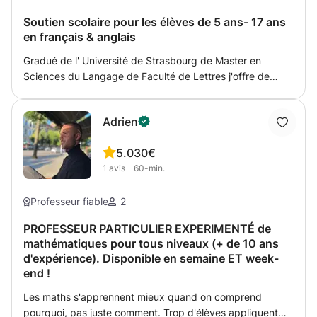
Soutien scolaire pour les élèves de 5 ans- 17 ans
en français & anglais
Gradué de l' Université de Strasbourg de Master en
Sciences du Langage de Faculté de Lettres j'offre de
soutien scolaire pour les élèves de 5 ans-17 ans. Aide aux
devoirs pour l'école. Experience dans l'enseignement
Adrien
grec & luxembourgeois .
5.0
30€
1
avis
60-min.
Professeur fiable
2
PROFESSEUR PARTICULIER EXPERIMENTÉ de
mathématiques pour tous niveaux (+ de 10 ans
d'expérience). Disponible en semaine ET week-
end !
Les maths s'apprennent mieux quand on comprend
pourquoi, pas juste comment. Trop d'élèves appliquent