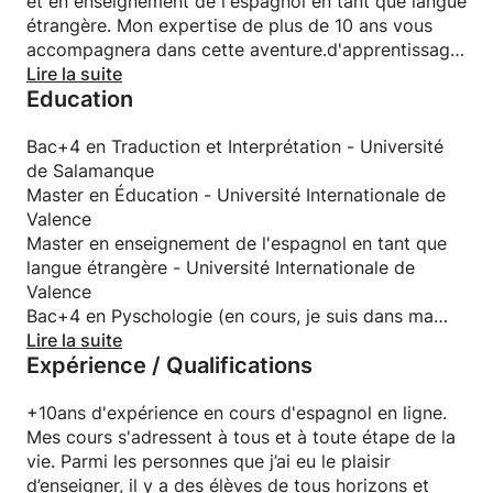
et en enseignement de l'espagnol en tant que langue
Le coaching privé s'adresse à tous et à toute étape
étrangère. Mon expertise de plus de 10 ans vous
de la vie. Parmi les personnes que j’ai eu le plaisir
accompagnera dans cette aventure.d'apprentissage.
d’enseigner, il y a des élèves de tous horizons et
Rejoignez-moi pour découvrir ma langue et ma
Lire la suite
branches : des pilotes, diplomates, scientifiques,
Education
culture d'une manière unique et captivante!
journalistes, avocats, médecins, banquiers privés,
étudiants...
Bac+4 en Traduction et Interprétation - Université
de Salamanque
Voici quelques exemples concrets : j'ai aidé des
Master en Éducation - Université Internationale de
élèves à réussir des examens classiques tels que le
Valence
DELE, à se préparer pour vivre dans un pays
Master en enseignement de l'espagnol en tant que
hispanophone, à trouver un nouveau travail où ils
langue étrangère - Université Internationale de
ont besoin d'un espagnol fort et à effectuer un
Valence
changement de carrière, à préparer des discours, à
Bac+4 en Pyschologie (en cours, je suis dans ma
se préparer pour des audiences au tribunal à
3ème année)- Université Internationale de Valence
Lire la suite
l'étranger, à présenter en espagnol devant un public
Expérience / Qualifications
de collègues experts, à préparer des négociations
concernant des accords financiers avec leurs
+10ans d'expérience en cours d'espagnol en ligne.
clients.
Mes cours s'adressent à tous et à toute étape de la
vie. Parmi les personnes que j’ai eu le plaisir
Mes cours s'adressent à tous et à toute étape de la
d’enseigner, il y a des élèves de tous horizons et