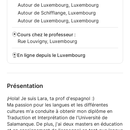
:
Autour de Luxembourg, Luxembourg
- Être plus à l’aise dans la conversation (au travail
Autour de Schifflange, Luxembourg
comme entre amis)
- Assurer une préparation complète à la vie en
Autour de Luxembourg, Luxembourg
Espagne, combinant amélioration linguistique et
culturelle
Cours chez le professeur
:
- Travailler votre accent afin de ne plus vous sentir
Rue Louvigny, Luxembourg
gêné
- Améliorer l'élocution pour qu’on entende ce que
En ligne depuis le Luxembourg
vous dites et non pas que vous n’êtes pas à l’aise
- Savoir mieux préparer vos réunions en espagnol
(quels termes employer, comment faire passer son
argument...)
- La préparation aux examens (examens tels que le
Présentation
DELE)
- Améliorer votre espagnol dans un domaine précis
¡Hola! Je suis Lara, ta prof d'espagnol :)
(droit, médicine, finance, l’industrie aéronautique...)
Ma passion pour les langues et les différentes
cultures m'a conduite à obtenir mon diplôme en
A qui s'adressent ces séances ? Qui se compte
Traduction et Interprétation de l'Université de
parmi mes élèves ?
Salamanque. De plus, j'ai deux masters en éducation