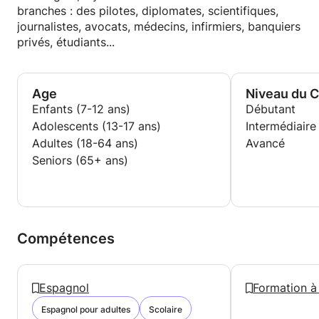
vie. Parmi les personnes que j’ai eu le plaisir
branches : des pilotes, diplomates, scientifiques,
d’enseigner, il y a des élèves de tous horizons et
journalistes, avocats, médecins, infirmiers, banquiers
branches : des pilotes, diplomates, scientifiques,
privés, étudiants...
journalistes, avocats, médecins, infirmiers, banquiers
privés, étudiants...
Age
Niveau du 
Enfants (7-12 ans)
Débutant
Adolescents (13-17 ans)
Intermédiaire
Adultes (18-64 ans)
Avancé
Seniors (65+ ans)
Compétences
Espagnol
Formation à 
Espagnol pour adultes
Scolaire