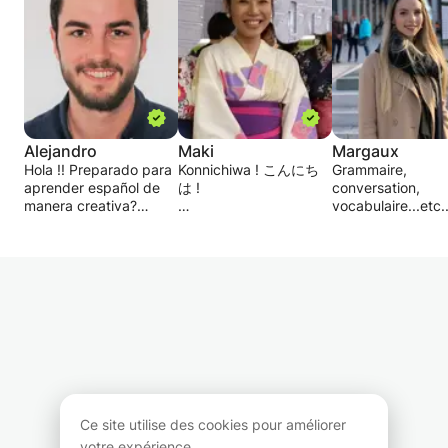
Alejandro
Maki
Margaux
Hola !! Preparado para
Konnichiwa ! こんにち
Grammaire,
aprender español de
は !
conversation,
manera creativa?
vocabulaire...etc.
Vous allez voyager au
Intéressé par des cours
Japon ? Vous aimez les
Espagnol niveau 
d'espagnol
Mangas ? La culture et
Français : langue
personnalisés et
la langue japonaise
natale
stimulants? En tant que
vous attirent mais vous
professionnel du
n’avez jamais osé
Ces cours s'adre
marketing, je vous
commencer ?
à tous les élèves 
offre l'opportunité
Au contraire, vous avez
souhaitent amélio
d'améliorer vos
déjà de bonnes bases
leur français ou le
compétences en
et voulez passer
espagnol mais
espagnol avec des
l'examen de JLPT ? Ou
également débute
cours créatifs qui
peut-être devez-vous
apprentissage de
Ce site utilise des cookies pour améliorer
seront totalement
parler japonais dans le
langue.
votre expérience.