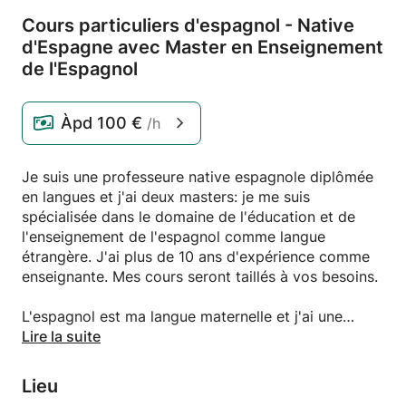
Cours particuliers d'espagnol - Native
d'Espagne avec Master en Enseignement
de l'Espagnol
Àpd
100 €
/h
Je suis une professeure native espagnole diplômée
en langues et j'ai deux masters: je me suis
spécialisée dans le domaine de l'éducation et de
l'enseignement de l'espagnol comme langue
étrangère. J'ai plus de 10 ans d'expérience comme
enseignante. Mes cours seront taillés à vos besoins.
L'espagnol est ma langue maternelle et j'ai une
formation spécialisée en enseignement d'espagnol.
Lire la suite
Je suis diplômée en Traduction et Interprétation
dans l'Université de Salamanca, en Espagne, et j'ai
Lieu
fait mon Erasmus à l'Université de Genève. J'ai deux