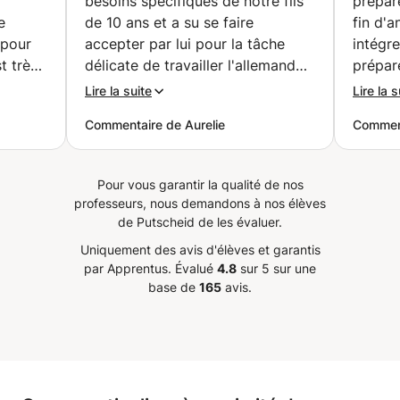
besoins spécifiques de notre fils
prépar
e
de 10 ans et a su se faire
fin d'a
 pour
accepter par lui pour la tâche
intégre
t très
délicate de travailler l'allemand
prépar
durant les vacances scolaires... Il
exerci
Lire la suite
Lire la s
rendre
est flexible, très ponctuel et
dehors
Commentaire de Aurelie
Comment
communique de manière
et expl
ucoup
excellente. Avant de commencer
preuve 
les sessions de cours d'allemand
pour t
Pour vous garantir la qualité de nos
nstater
de niveau 3.2, il a posé de
adapté
professeurs, nous demandons à nos élèves
 manuel
nombreuses questions pour
Je le 
de Putscheid de les évaluer.
sé en
préparer les supports et outils
Uniquement des avis d'élèves et garantis
ure de
adaptés. Je recommande
par Apprentus.
Évalué
4.8
sur 5 sur une
pter
vivement Joey.
”
base de
165
avis.
ourage
Je le
s avec