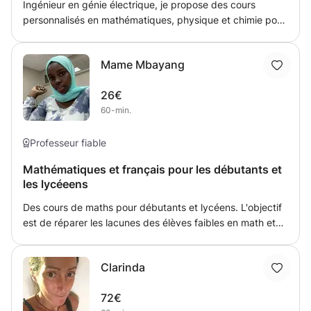
Ingénieur en génie électrique, je propose des cours
personnalisés en mathématiques, physique et chimie pour
élèves du primaire et du secondaire. Que ce soit pour
combler des lacunes, approfondir des notions ou préparer
Mame Mbayang
des examens, je m’adapte au niveau et aux besoins de
chaque élève. ✅ Méthode pédagogique claire et
26€
structurée ✅ Cours à domicile dans les régions de Wiltz,
60-min.
Harlange, Pommerloch, Doncols, Martelange ✅ Disponible
tous les jours ✅ Possibilité de cours en ligne via webcam
🎯 Objectif : redonner confiance, améliorer les résultats et
Professeur fiable
développer une vraie compréhension des matières
Mathématiques et français pour les débutants et
scientifiques. 📞 Pour plus d’informations ou pour réserver
les lycéeens
un créneau, n’hésitez pas à me contacter !
Des cours de maths pour débutants et lycéens. L'objectif
est de réparer les lacunes des élèves faibles en math et
les aider pour faire leurs devoirs et comprendre leurs
cours en plus de les faire aimer les maths par une
Clarinda
ambiance chaleureuse
72€