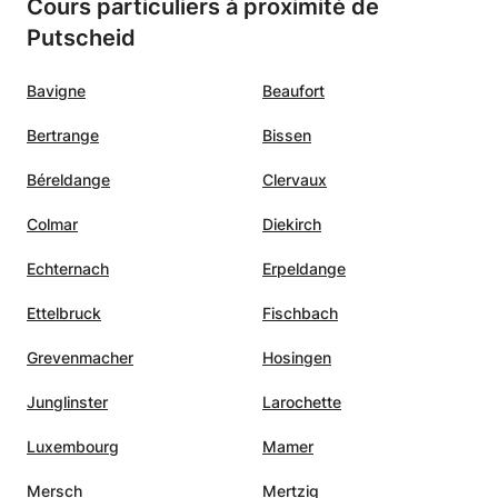
Cours particuliers à proximité de
Putscheid
Bavigne
Beaufort
Bertrange
Bissen
Béreldange
Clervaux
Colmar
Diekirch
Echternach
Erpeldange
Ettelbruck
Fischbach
Grevenmacher
Hosingen
Junglinster
Larochette
Luxembourg
Mamer
Mersch
Mertzig