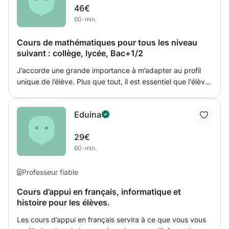
46€
60-min.
Cours de mathématiques pour tous les niveau
suivant : collège, lycée, Bac+1/2
J’accorde une grande importance à m’adapter au profil
unique de l’élève. Plus que tout, il est essentiel que l'élève
ait confiance en lui. Toujours à l'écoute de ses difficultés je
sais adapter mon cours aux difficultés spécifique de
Eduina
chacun (compréhension, stress, gestion du temps...) La
compréhension des notions vues en cours est un aspect
29€
important du soutien scolaire, cependant il est également
60-min.
très important de transmettre des éléments
méthodologiques indispensables à un bon apprentissage.
J'apprends à l'élève à savoir travailler efficacement, à
Professeur fiable
rester concentré et à organiser son travail. Chaque cours
Cours d’appui en français, informatique et
nous revoyons les notions fondamentales et j'aide l'élève à
histoire pour les élèves.
en dégager l'essentiel (en rédigeant des résumés
adaptées). Ces compétences sont transversales et
Les cours d’appui en français servira à ce que vous vous
importantes tout au long d’une scolarité. Cordialement