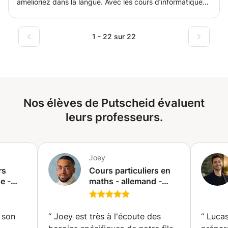
amélioriez dans la langue. Avec les cours d’informatique
vous aurez plus de pratique pour écrire par exemple sans
regarder le clavier et des méthodes de formatage. Les
cours d’histoire pour obtenir plusieurs de facilité
1 - 22 sur 22
d’apprentissage.
Nos élèves de Putscheid évaluent
leurs professeurs.
Joey
rs
Cours particuliers en
e -
maths - allemand -
e
français - anglais -
luxembourgeois
(Ettelbruck)
 son
“
Joey est très à l'écoute des
“
Lucas