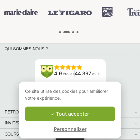
QUI SOMMES-NOUS ?
4.9
44 397
étoiles
avis
Lisez nos avis
Ce site utilise des cookies pour améliorer
votre expérience.
RETROUVEZ-NOUS
Tout accepter
INVITEZ VOS AMIS
Personnaliser
COURS PARTICULIERS DANS VOTRE PAYS :
Carte
Carte