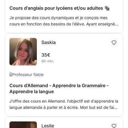
personne qui se trouvera devant moi, en occurrence mon
Cours d'anglais pour lycéens et/ou adultes
élève, afin de pouvoir lui donner au mieux un cours
interactif et enrichissant.
Je propose des cours dynamiques et je conçois mes
cours en fonction des besoins de l'élève. Ayant enseigné à
tous les niveaux, de débutant à avancé (A1-C1), y
compris IELTS, First Certificate, CAE (Cambridge) et
Saskia
Academic English Preparation (AEP), j'assiste les étudiants
- la grammaire - enrichissement du vocabulaire -
35€
utilisation de l'anglais et de la langue fonctionnelle -
60-min.
compétences académiques en écriture, écoute, lecture et
expression orale
Professeur fiable
Cours d'Allemand - Apprendre la Grammaire -
Apprendre la langue
J'offre des cours en Allemand. l'objectif est d'apprendre la
langue allemande à parler et à écrire. Mon but est de faire
progresser l'élève sans le surcharger. Je donne des
devoirs après chaque leçon et fournis périodiquement des
Leslie
rapports d'avancement.