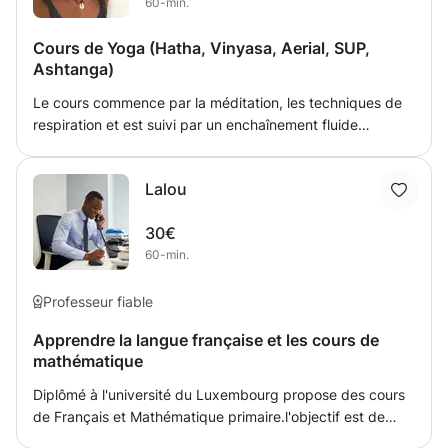
60-min.
Cours de Yoga (Hatha, Vinyasa, Aerial, SUP,
Ashtanga)
Le cours commence par la méditation, les techniques de
respiration et est suivi par un enchaînement fluide
d'exercices de renforcement musculaire et d'étirement. Il
se termine par des gestes de massage et de relaxation.
Lalou
Le cours est adapté aux débutants ou confirmés. Maître
de multiples disciplines du yoga depuis 2015,
30€
j'accompagne également toute personne désireuse de
60-min.
construire son parcours professionnel en yoga.
Professeur fiable
Apprendre la langue française et les cours de
mathématique
Diplômé à l'université du Luxembourg propose des cours
de Français et Mathématique primaire.l'objectif est de
vous aider à améliorer votre niveau en français et en