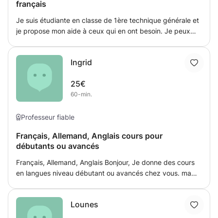
français
Je suis étudiante en classe de 1ère technique générale et
je propose mon aide à ceux qui en ont besoin. Je peux
aider en mathématiques jusqu'au niveau d'une classe de
1ère (13ème) technique. Pour le français, je peux venir en
Ingrid
aide jusqu'au niveau de 2ème (12ème) technique.
25€
60-min.
Professeur fiable
Français, Allemand, Anglais cours pour
débutants ou avancés
Français, Allemand, Anglais Bonjour, Je donne des cours
en langues niveau débutant ou avancés chez vous. ma
langue maternelle est le luxembourgeois mais je parle et
écris couramment le Français, l'Anglais et l'Allemand.
Lounes