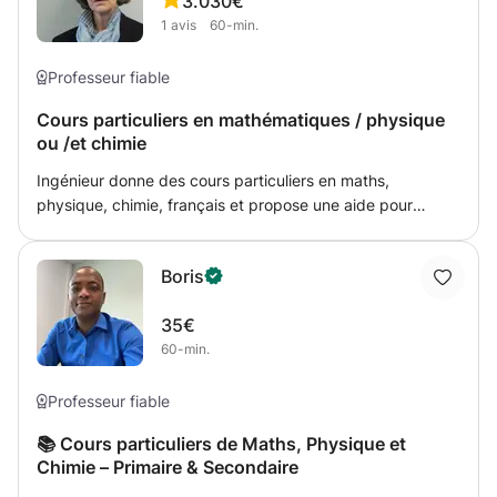
3.0
30€
employés. Je ferais de mon mieux pour enseigner une
1
avis
60-min.
bonne grammaire. Je donne aussi des cours d'allemand.
Professeur fiable
Cours particuliers en mathématiques / physique
ou /et chimie
Ingénieur donne des cours particuliers en maths,
physique, chimie, français et propose une aide pour
préparer les devoirs en classes. J'aide particulièrement les
élèves avec leur préparation aux examens de BAC / 1ère
Boris
ou 13eT en faisant les questions d'examens des années
passées.
35€
60-min.
Professeur fiable
📚 Cours particuliers de Maths, Physique et
Chimie – Primaire & Secondaire