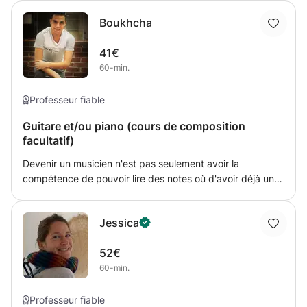
mathématiques. Voir ensemble les lacunes dans chaque
Boukhcha
matière et y apporter des solutions.
41€
60-min.
Professeur fiable
Guitare et/ou piano (cours de composition
facultatif)
Devenir un musicien n'est pas seulement avoir la
compétence de pouvoir lire des notes où d'avoir déjà un
rythme dans le sang. Faire de la musique est surtout
l'envie d'envoyer un message de soi aux
Jessica
spectateurs/auditeurs. Ainsi, que ce soit la guitare,piano
ou simplement la composition de chansons
52€
(lyrics,chords,structure) je ne demande aucune base
60-min.
nécessaire. Cependant si vous voulait apprendre à savoir
lire les notes ou avoir un rythme, cela est aussi bien
possible. C'est pour cela que je m'adapterais à la
Professeur fiable