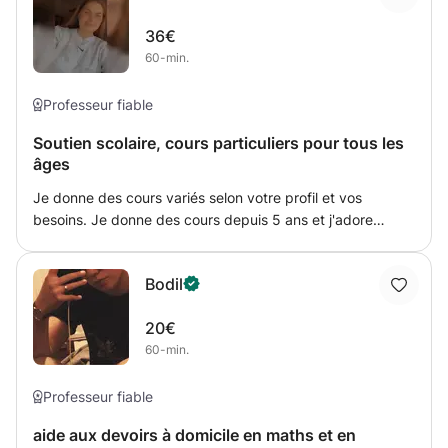
36€
60-min.
Professeur fiable
Soutien scolaire, cours particuliers pour tous les
âges
Je donne des cours variés selon votre profil et vos
besoins. Je donne des cours depuis 5 ans et j'adore
pouvoir aider qui que ce soit avec mes connaissances et
mes qualités. Je suis à l'écoute et adapte mes cours pour
Bodil
qu'ensemble on puisse bien travailler.
20€
60-min.
Professeur fiable
aide aux devoirs à domicile en maths et en