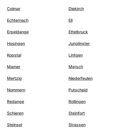
Colmar
Diekirch
Echternach
Ell
Erpeldange
Ettelbruck
Hosingen
Junglinster
Kopstal
Lintgen
Mamer
Mersch
Mertzig
Niederfeulen
Nommern
Putscheid
Redange
Rollingen
Schieren
Steinfort
Steinsel
Strassen