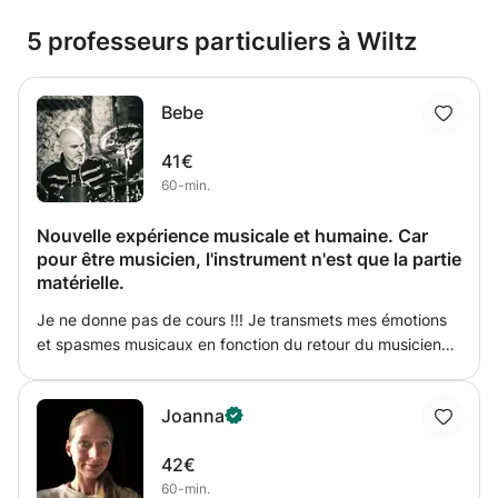
5 professeurs particuliers à Wiltz
Bebe
41€
60-min.
Nouvelle expérience musicale et humaine. Car
pour être musicien, l'instrument n'est que la partie
matérielle.
Je ne donne pas de cours !!! Je transmets mes émotions
et spasmes musicaux en fonction du retour du musicien
qui sera face à moi. - L'improvisation et l'écoute des sons
et des environnements seront notre routine quotidienne,
Joanna
pour jouer sur l'instrument. -Je suis réceptif à tous les
âges et toutes les diversités. - Je fais partie des
42€
"dinosaures", mais la batterie acoustique, électronique, les
60-min.
samplers et le jeu au click, c'est mon truc.