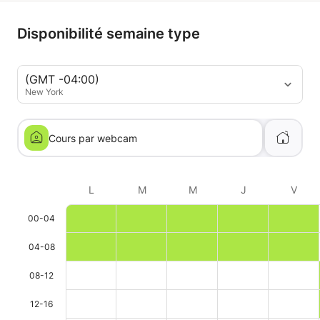
Disponibilité semaine type
(GMT -04:00)
New York
Cours par webcam
L
M
M
J
V
00-04
04-08
08-12
12-16