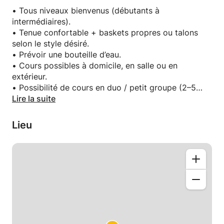
– apprentissage de mouvements techniques
• Tous niveaux bienvenus (débutants à
– chorégraphie adaptée à ton niveau
intermédiaires).
– conseils personnalisés pour progresser
• Tenue confortable + baskets propres ou talons
selon le style désiré.
Options : cours particuliers, duo, ou petits groupes
• Prévoir une bouteille d’eau.
(2–5 personnes).
• Cours possibles à domicile, en salle ou en
Je me déplace au Luxembourg (domicile, salle,
extérieur.
extérieur).
• Possibilité de cours en duo / petit groupe (2–5
pers).
Lire la suite
Objectif : te faire progresser rapidement tout en
• Ambiance détendue, féminine et motivante ✨
t’amusant et en révélant ton style.
Lieu