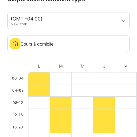
(GMT -04:00)
New York
Cours à domicile
L
M
M
J
V
00-04
04-08
08-12
12-16
16-20