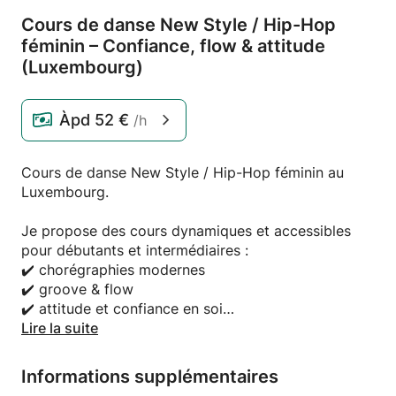
Cours de danse New Style /
Hip-Hop
féminin – Confiance,
flow & attitude
(Luxembourg)
Àpd
52 €
/h
Cours de danse New Style / Hip-Hop féminin au
Luxembourg.
Je propose des cours dynamiques et accessibles
pour débutants et intermédiaires :
✔️ chorégraphies modernes
✔️ groove & flow
✔️ attitude et confiance en soi
✔️ style féminin / urban
Lire la suite
Chaque séance inclut :
Informations supplémentaires
– échauffement