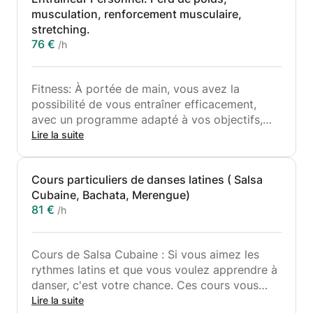
musculation, renforcement musculaire,
stretching.
76 €
/h
Fitness: À portée de main, vous avez la
possibilité de vous entraîner efficacement,
avec un programme adapté à vos objectifs,
votre âge et votre emploi du temps. Des
Lire la suite
épreuves d'efforts seront réalisées pour
évaluer votre condition physique ; de cette
Cours particuliers de danses latines ( Salsa
façon, vos entraînements seront définis et
Cubaine, Bachata, Merengue)
planifiés avec précision.
81 €
/h
Cours de Salsa Cubaine : Si vous aimez les
rythmes latins et que vous voulez apprendre à
danser, c'est votre chance. Ces cours vous
permettront d'apprendre les pas de base et
Lire la suite