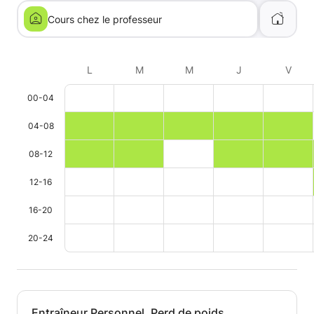
Cours chez le professeur
L
M
M
J
V
00-04
04-08
08-12
12-16
16-20
20-24
Entraîneur Personnel. Perd de poids,