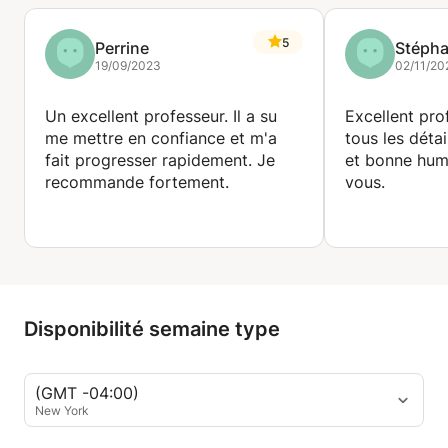
5
Perrine
Stépha
19/09/2023
02/11/20
Un excellent professeur. Il a su
Excellent prof
me mettre en confiance et m'a
tous les détai
fait progresser rapidement. Je
et bonne hum
recommande fortement.
vous.
Disponibilité semaine type
(GMT -04:00)
New York