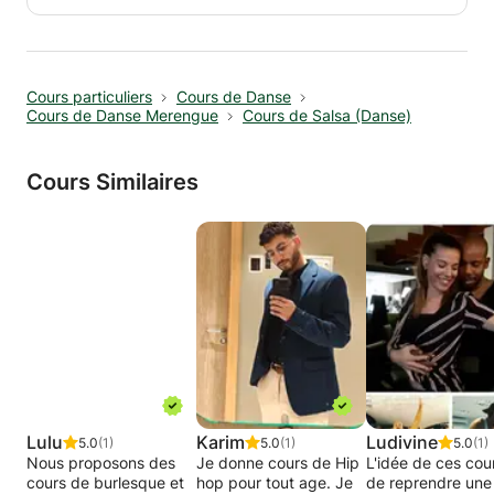
d'identifier le rythme et le temps musical. Vous
découvrirez aussi les différentes passes et
techniques utilisées pour danser en couple.
Gagnez confiance en vous et osez danser en
Cours particuliers
Cours de Danse
apprenant la danse à votre rythme. Je vous
Cours de Danse Merengue
Cours de Salsa (Danse)
assure que ce sera amusant et enrichissant !
Cours Similaires
Lulu
Karim
Ludivine
5.0
(1)
5.0
(1)
5.0
(1)
Nous proposons des
Je donne cours de Hip
L'idée de ces cou
cours de burlesque et
hop pour tout age. Je
de reprendre une