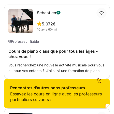
Sebastien
5.0
72€
10
avis
60-min.
Professeur fiable
Cours de piano classique pour tous les âges -
chez vous !
Vous recherchez une nouvelle activité musicale pour vous
ou pour vos enfants ? J’ai suivi une formation de piano
classique au conservatoire de Chantilly en France et je
suis animé par la passion de cet instrument depuis mes 10
ans. Mes cours sont entièrement adaptés à l'âge, au
Rencontrez d'autres bons professeurs.
niveau et à la personnalité de chaque étudiant. Mes
Essayez les cours en ligne avec les professeurs
valeurs clés sont : bienveillance, patience et créativité. -
particuliers suivants :
Eveil musical & jeux et découverte de l'instrument pour les
petits - Exercices techniques et interprétation - Solfège et