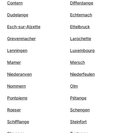
Contern
Differdange
Dudelange
Echternach
Esch-sur-Alzette
Ettelbruck
Grevenmacher
Larochette
Lenningen
Luxembourg
Mamer
Mersch
Niederanven
Niederfeulen
Nommern
Olm
Pontpierre
Pétange
Roeser
Schengen
Schifflange
Steinfort