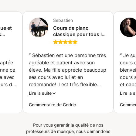
votre enregistrement jusqu'à la date et vous donne le
feedback en ligne (Webex ou Googlemeet) Langue:
Français, Anglais, Japonais,
Sebastien
ue et
Cours de piano
s
classique pour tous les
ec Bac
âges - chez vous !
/IB/BSB/
(Luxembourg)
ure
“
Sébastien est une personne très
“
Je su
daptée
agréable et patient avec son
cours d
onne ce
élève. Ma fille apprécie beaucoup
bienvei
le avec
ses cours avec lui et en
cours 
redemande! Il est très flexible
et cap
s pour
concernant l’organisation des
a me d
Lire la suite
Lire la s
cours et s’adapte à nos besoins
viveme
Commentaire de Cedric
Comment
 notes
ce qui est très appréciable. Je
recommande!
”
on chez
Pour vous garantir la qualité de nos
 le
professeurs de musique, nous demandons
sujets