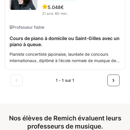
pleinement.
5.0
48€
21
avis
60-min.
Professeur fiable
Cours de piano à domicile ou Saint-Gilles avec un
piano à queue.
Pianiste concertiste japonaise, lauréate de concours
internationaux, diplômé à l'école normale de musique de
Paris et Koninklijk conservatorium brussel, vous donne
cours de piano pour tous niveaux, à domicile (à discuter)
ou chez moi à Saint-gilles avec un piano à queue. Je
1 - 1 sur 1
propose un apprentissage adoptée aux chacun, de
débutant à préparation aux concours. Je donne
également le cours en ligne compréhensible pour tous les
niveau (à partir de 8 ans) il faut simplement un piano, une
bonne connection d'internet, pc ou tablette ou votre
Nos élèves de Remich évaluent leurs
smartphone, et une passion à la musique. Pour ceux qui
sont aux niveaux avancés, je demande de m'envoyer
professeurs de musique.