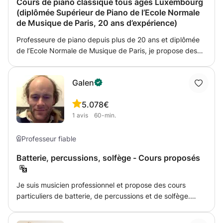
Cours de piano classique tous âges Luxembourg
(diplômée Supérieur de Piano de l’Ecole Normale
de Musique de Paris, 20 ans d’expérience)
Professeure de piano depuis plus de 20 ans et diplômée
de l’Ecole Normale de Musique de Paris, je propose des
cours de piano à Luxembourg à partir de 2014.
Concernant ma méthode d’enseignement, mes études
Galen
m’ont appris à connaître et à apprécier diverses méthodes
depuis mon plus jeune âge : aujourd’hui professeure de
5.0
78€
piano et solfège pour tous âge (principalement pour
1
avis
60-min.
jeunes enfants), j’aime à transmettre ce que j’ai pu
apprendre, tout en m’adaptant à la personnalité et aux
souhaits de chaque élève. J'organise régulièrement des
Professeur fiable
auditions et des concerts en fin d'année pour tous mes
Batterie, percussions, solfège - Cours proposés
élèves. Possibilité de donner les cours en français /
anglais / chinois **Pas de cours pendant les vacances
scolaires et les jours fériés.
Je suis musicien professionnel et propose des cours
particuliers de batterie, de percussions et de solfège.
Diplômé en musique de l'Université du Colorado, j'ai une
solide expérience musicale, acquise au sein de divers