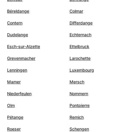
Béreldange
Colmar
Contern
Differdange
Dudelange
Echternach
Esch-sur-Alzette
Ettelbruck
Grevenmacher
Larochette
Lenningen
Luxembourg
Mamer
Mersch
Niederfeulen
Nommern
Olm
Pontpierre
Pétange
Remich
Roeser
Schengen