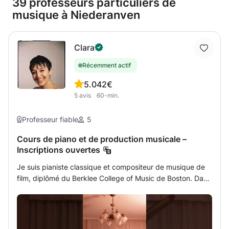
39 professeurs particuliers de
musique à Niederanven
Clara
Récemment actif
5.0
42€
5
avis
60-min.
Professeur fiable
5
Cours de piano et de production musicale –
Inscriptions ouvertes
Je suis pianiste classique et compositeur de musique de
film, diplômé du Berklee College of Music de Boston. Dans
le monde d'aujourd'hui, je crois qu'il est essentiel de
trouver un équilibre entre le développement de
compétences créatives au-delà de la technologie et
l'adaptation professionnelle grâce à elle. Mes cours