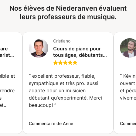
ENVIRONNEMENT PROFESSIONNEL ET CHALEUREUX.
Nos élèves de Niederanven évaluent
leurs professeurs de musique.
Cristiano
tare
Cours de piano pour
ariste
tous âges, débutants
et confirmés
(Luxembourg)
ible et
“
excellent professeur, fiable,
“
Kévin 
sympathique et très pro. aussi
ouvert
rendre
adapté pour un musicien
et péd
s
débutant qu'expérimenté. Merci
viveme
et
beaucoup!
”
nt et
Commentaire de Anne
Commen
 peux