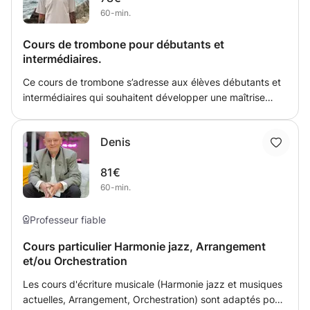
60-min.
encourageante, structurée et personnalisée, et vise à
développer à la fois les compétences et le plaisir
Cours de trombone pour débutants et
d'apprendre. Que vous souhaitiez étudier la musique
intermédiaires.
classique, le répertoire moderne, vous préparer à des
examens ou simplement jouer pour le plaisir, je vous
Ce cours de trombone s’adresse aux élèves débutants et
aiderai à progresser régulièrement dans un environnement
intermédiaires qui souhaitent développer une maîtrise
motivant et encourageant.
solide de l’instrument. À travers une approche progressive
et personnalisée, les étudiants travailleront la technique
Denis
instrumentale, la respiration, l’embouchure, la justesse et
l’articulation.
81€
60-min.
Professeur fiable
Cours particulier Harmonie jazz, Arrangement
et/ou Orchestration
Les cours d'écriture musicale (Harmonie jazz et musiques
actuelles, Arrangement, Orchestration) sont adaptés pour