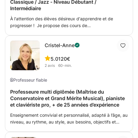
Classique / Jazz - Niveau Débutant /
Intermédiaire
À l'attention des élèves désireux d'apprendre et de
progresser ! Je propose des cours de
piano/saxophone/chant pensés pour éveiller la musique
intérieure de chaque élève. Au travers des enseignements
Cristel-Anne
traditionnels (harmonie, technique, oreille, rythme, lecture,
improvisation...), mes cours combinent les approches
5.0
120€
classiques & jazz pour renforcer la culture musicale et
2
avis
60-min.
l'éclectisme de chacun. Un travail ludique, efficace et
progressif, idéal pour les esprits créatifs en quête de
connaissances !
Professeur fiable
Professeure multi diplômée (Maîtrise du
Conservatoire et Grand Mérite Musical), pianiste
et claviériste pro, + de 25 années d’expérience
Enseignement convivial et personnalisé, adapté à l’âge, au
niveau, au rythme, au style, aux besoins, objectifs et
envies de l’élève (avec ou sans solfège). Méthode
efficace, progrès rapides, résultats immédiats avec des