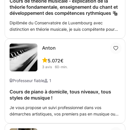
Cours de théorie musicale - explication de la
théorie fondamentale, enseignement du chant et
développement des compétences rythmiques
Diplômée du Conservatoire de Luxembourg avec
distinction en théorie musicale, je suis compétente pour
rendre la théorie musicale accessible et attrayante pour
les jeunes enfants. Je peux vous aider à préparer les
Anton
examens d'entrée au Conservatoire ou aux écoles de
musique, tout en expliquant la théorie fondamentale, en
5.0
72€
enseignant le chant et en développant les compétences
3
avis
60-min.
rythmiques.
Professeur fiable
1
Cours de piano à domicile, tous niveaux, tous
styles de musique !
Je vous propose un suivi professionnel dans vos
démarches artistiques, vos premiers pas en musique ou
perfectionnement du niveau et préparation d’examens
d’entrée. Ma méthode consiste à avoir une approche