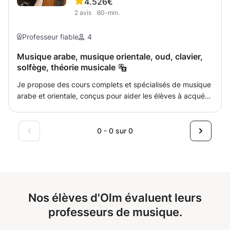
4.5
26€
2
avis
60-min.
Professeur fiable
4
Musique arabe, musique orientale, oud, clavier,
solfège, théorie musicale
Je propose des cours complets et spécialisés de musique
arabe et orientale, conçus pour aider les élèves à acquérir
de solides bases musicales alliant théorie et pratique. Le
cours suit une méthodologie claire et progressive,
adaptée au niveau, au parcours et aux objectifs
0 - 0 sur 0
personnels de chaque élève. Le contenu des cours: 🎵
Oud Introduction à l'instrument, à la posture et à la
technique du plectre (risha) Étude des maqamat arabes
fondamentaux et avancés Comprendre les trajectoires et
les modulations des maqams Improvisation libre et
Nos élèves d'Olm évaluent leurs
rythmique (taqasim) Interprétation de morceaux
traditionnels et de chansons arabes choisies Développer
professeurs de musique.
une expression musicale orientale authentique 🎹 Clavier