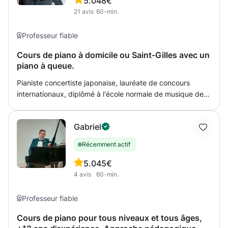
5.0
48€
21
avis
60-min.
Professeur fiable
Cours de piano à domicile ou Saint-Gilles avec un
piano à queue.
Pianiste concertiste japonaise, lauréate de concours
internationaux, diplômé à l'école normale de musique de
Paris et Koninklijk conservatorium brussel, vous donne
cours de piano pour tous niveaux, à domicile (à discuter)
Gabriel
ou chez moi à Saint-gilles avec un piano à queue. Je
propose un apprentissage adoptée aux chacun, de
Récemment actif
débutant à préparation aux concours. Je donne
également le cours en ligne compréhensible pour tous les
5.0
45€
niveau (à partir de 8 ans) il faut simplement un piano, une
4
avis
60-min.
bonne connection d'internet, pc ou tablette ou votre
smartphone, et une passion à la musique. Pour ceux qui
Professeur fiable
sont aux niveaux avancés, je demande de m'envoyer
votre enregistrement jusqu'à la date et vous donne le
Cours de piano pour tous niveaux et tous âges,