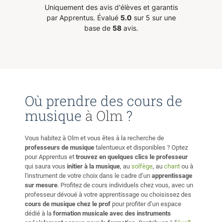
Uniquement des avis d'élèves et garantis
base académique Des amateurs souhaitant améliorer leurs
par Apprentus.
Évalué
5.0
sur 5 sur une
compétences Musiciens souhaitant approfondir leur
base de
58
avis.
compréhension de la musique arabe
Où prendre des cours de
musique
à Olm
?
Vous habitez à Olm et vous êtes à la recherche de
professeurs de musique
talentueux et disponibles ? Optez
pour Apprentus et
trouvez en quelques clics le professeur
qui saura vous
initier à la musique
, au
solfège
, au
chant
ou à
l'instrument de votre choix dans le cadre d’un
apprentissage
sur mesure
. Profitez de cours individuels chez vous, avec un
professeur dévoué à votre apprentissage ou choisissez des
cours de musique chez le prof
pour profiter d’un espace
dédié à la
formation musicale avec des instruments