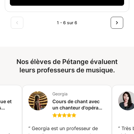
1 - 6 sur 6
Nos élèves de Pétange évaluent
leurs professeurs de musique.
Georgia
ue et
Cours de chant avec
s
un chanteur d'opéra
ec Bac
professionnel.
/IB/BSB/
Préparation et
ure
entraînement aux
“
Georgia est un professeur de
“
Très 
auditions (Master en