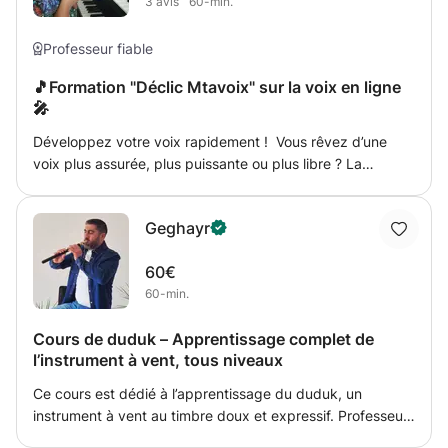
3
avis
60-min.
développement du style et du rythme, technique
d'improvisation et de composition, patient et persévérant
pour des résultats optimales.
Professeur fiable
🎵Formation "Déclic Mtavoix" sur la voix en ligne
🎤
Développez votre voix rapidement ! Vous rêvez d’une
voix plus assurée, plus puissante ou plus libre ? La
formation est conçue pour provoquer un vrai changement
vocal en un temps record. Techniques simples et
Geghayr
efficaces pour libérer votre voix Travail sur la posture, la
respiration, la résonance et la projection Pour débutants
60€
ou chanteurs confirmés, à tout âge Formation 100 % en
60-min.
ligne, à suivre à votre rythme C’est le moment d’avoir le
déclic et de révéler votre voix.
Cours de duduk – Apprentissage complet de
l’instrument à vent, tous niveaux
Ce cours est dédié à l’apprentissage du duduk, un
instrument à vent au timbre doux et expressif. Professeur
de musique diplômé, j’accompagne les élèves pas à pas