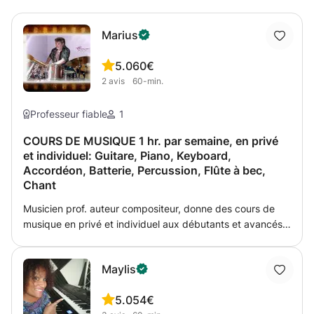
Marius
5.0
60€
2
avis
60-min.
Professeur fiable
1
COURS DE MUSIQUE 1 hr. par semaine, en privé
et individuel: Guitare, Piano, Keyboard,
Accordéon, Batterie, Percussion, Flûte à bec,
Chant
Musicien prof. auteur compositeur, donne des cours de
musique en privé et individuel aux débutants et avancés,
enfants et adultes, avec solfège ou sans, pour : - Guitare
acoustique et guitare électrique, - Piano, Keyboard,
Maylis
Accordéon aux touches piano, - Batterie, Percussion -
Flûte à bec, Chant Expérience d'enseignement adaptatif
5.0
54€
depuis 2001, formation de l'oreille musicale,