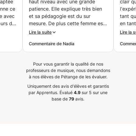
daptée
haut niveau avec une grande
clair 
chant lyrique avec
onne ce
patience. Elle explique très bien
l'expé
mention, cum laude).
le avec
et sa pédagogie est du sur
tant q
mesure. De plus cette femme est
en tant
s pour
un amour, elle est super gentille
plaisir
Lire la suite
Lire la s
et vous inspire à chaque cours.
Commentaire de Nadia
Comment
 notes
Dès le premier cours on apprend
pleins de choses! Quel plaisir
on chez
d’avoir cours avec cette grande
Pour vous garantir la qualité de nos
 le
artiste ! Je la recommande
professeurs de musique, nous demandons
sujets
vraiment pour les
à nos élèves de Pétange de les évaluer.
perfectionnistes 😅! Merci
Uniquement des avis d'élèves et garantis
Georgia ❤️.
”
par Apprentus.
Évalué
4.9
sur 5 sur une
base de
79
avis.
ants.
mme
s cours
ues et
s sans