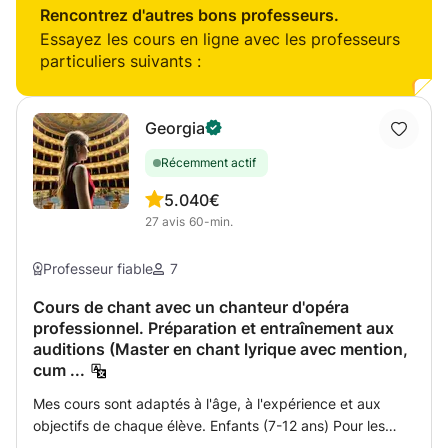
régulières dans des structures telles que des crèches,
intéressé à (re)commencer le piano, ou si vous êtes un
Rencontrez d'autres bons professeurs.
foyers, ASBLs, Maisons relais sont possibles.
élève avancé qui a besoin de se préparer pour un
Essayez les cours en ligne avec les professeurs
examen/concert/concours... n'hésitez pas à me contacter
particuliers suivants :
! Il me fera plaisir de vous guider.
Georgia
Récemment actif
5.0
40€
27
avis
60-min.
Professeur fiable
7
Cours de chant avec un chanteur d'opéra
professionnel. Préparation et entraînement aux
auditions (Master en chant lyrique avec mention,
cum ...
Mes cours sont adaptés à l'âge, à l'expérience et aux
objectifs de chaque élève. Enfants (7-12 ans) Pour les
plus jeunes, les cours visent à développer la confiance en