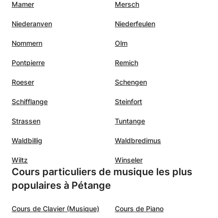
Mamer
Mersch
Niederanven
Niederfeulen
Nommern
Olm
Pontpierre
Remich
Roeser
Schengen
Schifflange
Steinfort
Strassen
Tuntange
Waldbillig
Waldbredimus
Wiltz
Winseler
Cours particuliers de musique les plus
populaires à Pétange
Cours de Clavier (Musique)
Cours de Piano