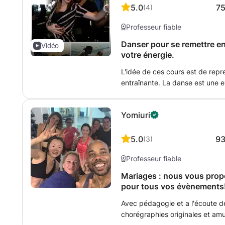
5.0
7
(
4
)
Professeur fiable
Danser pour se remettre en
Vidéo
votre énergie.
L'idée de ces cours est de repre
entraînante. La danse est une
reprendre ou intensifier une act
vous choisissez entre des cour
Yomiuri
chorégraphiés qui visitent dive
chorégraphies originales et car
en couple, entre amis et même 
5.0
9
(
3
)
niveau technique n'est nécessair
Professeur fiable
demandée. Ecrivez nous et cha
être et bonne humeur garantie 
Mariages : nous vous prop
tarifs qui varient selon le lieux
pour tous vos évènements!
Avec pédagogie et a l'écoute d
chorégraphies originales et amu