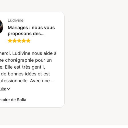
Ludivine
Mariages : nous vous
proposons des
chorégraphies latines
pour tous vos
**
évènements !
erci. Ludivine nous aide à
(Mondorf-les-Bains)
une chorégraphie pour un
. Elle est très gentil,
 de bonnes idées et est
ofessionnelle. Avec une
rès agréable d’enseigner.
uite
beaucoup
”
aire de Sofia