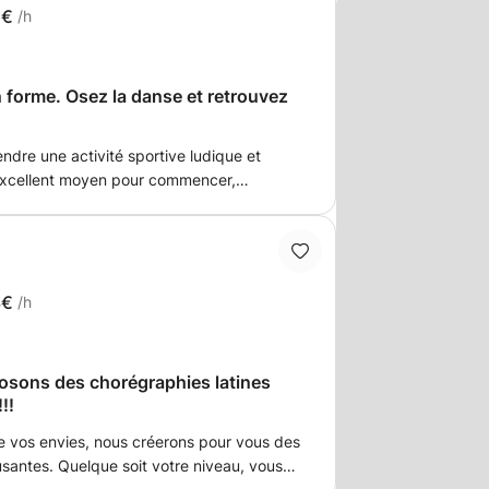
5€
/h
 forme. Osez la danse et retrouvez
ndre une activité sportive ludique et
 excellent moyen pour commencer,
ivité physique. Selon vos goûts et envies,
s de salsa cubaine ou des cours
rs styles de danses et reposent sur des
dios. Ces cours peuvent être individuels,
s'organiser à votre domicile. Aucun
3€
/h
e, seule l'envie d'oser la danse vous est
ngez vous les idées en dansant. Bien-
! Merci de nous contacter concernant les
osons des chorégraphies latines
 et le nombre de personnes.
!!
e vos envies, nous créerons pour vous des
santes. Quelque soit votre niveau, vous