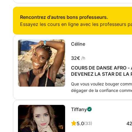
réussirez à surprendre tous vos proches ! Osez e
mettant l'ambiance ! Contactez nous pour plus d'informations :) Ludivine
et Yomiuri.
Rencontrez d'autres bons professeurs.
Essayez les cours en ligne avec les professeurs par
Céline
32€
/h
COURS DE DANSE AFRO -
DEVENEZ LA STAR DE LA 
Que vous vouliez bouger comme
dégager de la confiance comme A
! L'afro-danse englobe toute la richesse des styles de danse développés
sur le continent africain. De l'
Tiffany
l'Ouest (notamment au Ghana et 
du Sud, ces magnifiques styles
Nous ne mettrons pas seulement 
5.0
4
(
33
)
l'esprit, l'énergie, le plaisir e