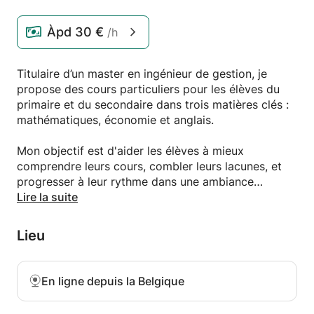
Àpd
30 €
/h
Titulaire d’un master en ingénieur de gestion, je
propose des cours particuliers pour les élèves du
primaire et du secondaire dans trois matières clés :
mathématiques, économie et anglais.
Mon objectif est d'aider les élèves à mieux
comprendre leurs cours, combler leurs lacunes, et
progresser à leur rythme dans une ambiance
bienveillante et motivante.
Lire la suite
Chaque séance est adaptée aux besoins spécifiques
de l’élève, avec des explications claires, des
Lieu
exercices ciblés et un accompagnement
personnalisé.
En ligne depuis la Belgique
Que ce soit pour un soutien régulier, une remise à
niveau ou une préparation aux examens, je mets