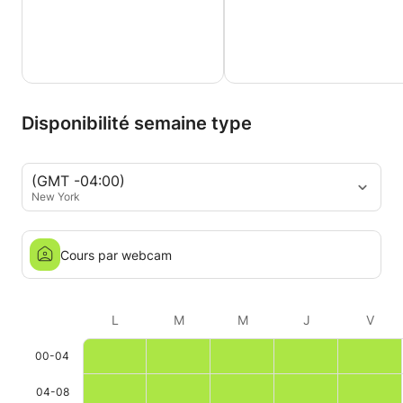
Disponibilité semaine type
(GMT -04:00)
New York
Cours par webcam
L
M
M
J
V
00-04
04-08