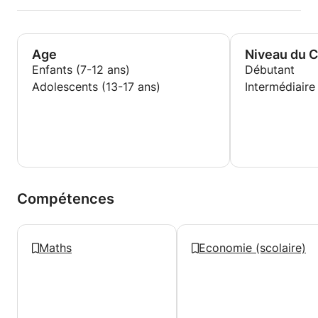
mes connaissances et mon expérience à leur service
pour renforcer leur confiance et améliorer leurs
résultats.
Age
Niveau du 
Enfants (7-12 ans)
Débutant
Adolescents (13-17 ans)
Intermédiaire
Compétences
Maths
Economie (scolaire)