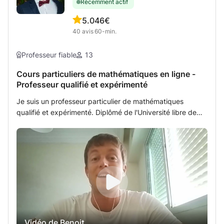
Récemment actif
5.0
46€
40
avis
60-min.
Professeur fiable
13
Cours particuliers de mathématiques en ligne -
Professeur qualifié et expérimenté
Je suis un professeur particulier de mathématiques
qualifié et expérimenté. Diplômé de l'Université libre de
Bruxelles en 2011, j'ai débuté ma carrière en dispensant
des cours de remédiations dans différentes écoles de
Bruxelles. Je me suis ensuite spécialisé dans le soutien
scolaire individuel en suivant une formation pédagogique
de la Harvard Graduate School of Education. Je donne
des cours particuliers de mathématiques quotidiennement
depuis plus d'une dizaine d'années. Les élèves qui
suivent mes cours particuliers bénéficient d'un
accompagnement personnalisé. La première séance est
Vidéo de Benoit
consacrée à un bilan approfondi des connaissances en