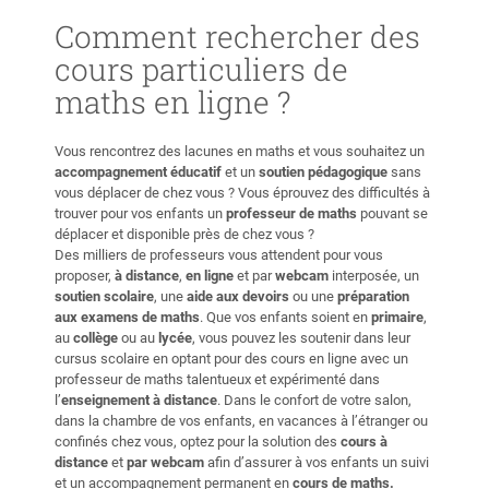
formation, retours élèves 5★ 🔎 Tarifs adaptés selon le
son
plaisir le deuxième cours.
”
objecti
niveau et la formule choisie. 🚀 Faites la différence et
Comment rechercher des
soutien
atteignez vos objectifs avec un accompagnement de
cours particuliers de
qualité, porté par une expérience de terrain concrète !
mon
maths
en ligne ?
 et
 la
Vous rencontrez des lacunes en maths et vous souhaitez un
s des
accompagnement éducatif
et un
soutien pédagogique
sans
vous déplacer de chez vous ? Vous éprouvez des difficultés à
trouver pour vos enfants un
professeur de maths
pouvant se
déplacer et disponible près de chez vous ?
Des milliers de professeurs vous attendent pour vous
proposer,
à distance
,
en ligne
et par
webcam
interposée, un
soutien scolaire
, une
aide aux devoirs
ou une
préparation
aux examens de maths
. Que vos enfants soient en
primaire
,
au
collège
ou au
lycée
, vous pouvez les soutenir dans leur
cursus scolaire en optant pour des cours en ligne avec un
professeur de maths talentueux et expérimenté dans
l’
enseignement à distance
. Dans le confort de votre salon,
dans la chambre de vos enfants, en vacances à l’étranger ou
confinés chez vous, optez pour la solution des
cours à
distance
et
par webcam
afin d’assurer à vos enfants un suivi
et un accompagnement permanent en
cours de maths.