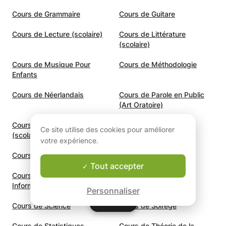
Cours de Grammaire
Cours de Guitare
Cours de Lecture (scolaire)
Cours de Littérature
(scolaire)
Cours de Musique Pour
Cours de Méthodologie
Enfants
Cours de Néerlandais
Cours de Parole en Public
(Art Oratoire)
Cours de Philosophie
Cours de Physique
Ce site utilise des cookies pour améliorer
(scolaire)
votre expérience.
Cours de Piano
Cours de Portugais
Tout accepter
Cours de Programmation
Cours de Russe
Informatique
Personnaliser
Carte
Carte
Cours de Science
Cours de Solfège
Cours de Statistiques
Cours de Théorie de la