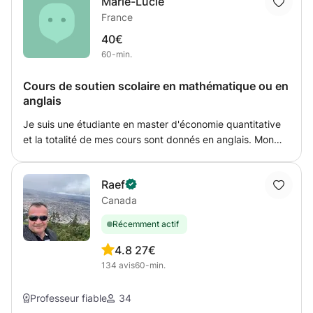
Marie-Lucie
France
40€
60-min.
Cours de soutien scolaire en mathématique ou en
anglais
Je suis une étudiante en master d'économie quantitative
et la totalité de mes cours sont donnés en anglais. Mon
but est d'aider l'élève dans la résolution des exercices et à
comprendre la théorie mais surtout de donner une
Raef
méthode de travail efficace pour le rendre autonome dans
Canada
la poursuite de ses études.
Récemment actif
4.8
27€
134
avis
60-min.
Professeur fiable
34