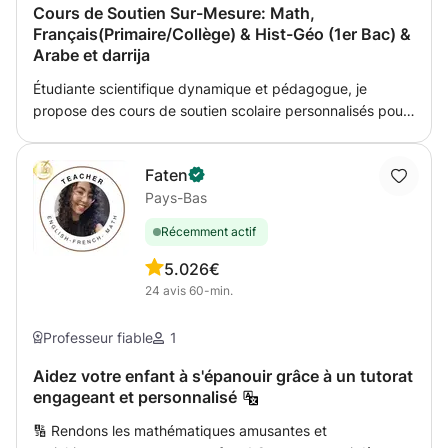
matières deviennent beaucoup plus logiques, accessibles
Cours de Soutien Sur-Mesure: Math,
et stimulantes.
Français(Primaire/Collège) & Hist-Géo (1er Bac) &
Arabe et darrija
Étudiante scientifique dynamique et pédagogue, je
propose des cours de soutien scolaire personnalisés pour
accompagner les élèves vers la réussite et la confiance en
soi. Ma méthode d'enseignement : Explication simplifiée :
Faten
Décomposition des notions complexes en étapes claires
Pays-Bas
et adaptées au rythme de l'élève. Entraînement pratique :
Résolution d'exercices variés, aide aux devoirs et
Récemment actif
préparation aux évaluations. Méthodologie ciblée (1er Bac
Hist-Géo) : Résumés synthétiques, méthodologie de la
5.0
26€
dissertation (sujet composé) et analyse de documents
24
avis
60-min.
pour réussir l'examen régional. Suivi régulier :
Développement de l'autonomie et de la rigueur de travail.
Professeur fiable
1
Matières proposées : Primaire & Collège : Mathématiques,
Français et Arabe. 1er Bac : Histoire-Géographie
Aidez votre enfant à s'épanouir grâce à un tutorat
engageant et personnalisé
(Préparation aux épreuves). Initiation : Français basique et
Darija marocaine pour débutants.
🔢 Rendons les mathématiques amusantes et