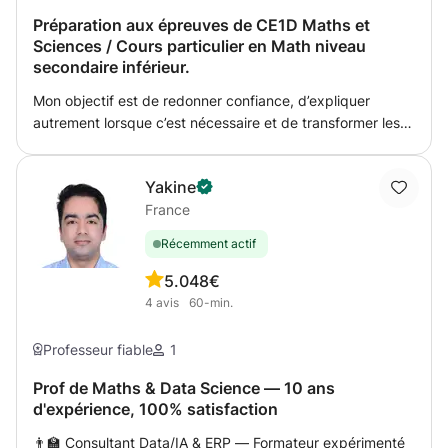
une base solide, à surmonter ses blocages et à réussir ses
compétences dans ces matières de manière efficace et
épreuves et à exceller dans son parcours académique.
Préparation aux épreuves de CE1D Maths et
personnalisée. Des cours adaptés à vos besoins vous
Sciences / Cours particulier en Math niveau
permettront de progresser rapidement.
secondaire inférieur.
Mon objectif est de redonner confiance, d’expliquer
autrement lorsque c’est nécessaire et de transformer les
difficultés en véritables réussites. Je prépare
principalement les élèves à l’examen du CE1D. Dans un
Yakine
premier temps, nous travaillons ensemble chaque
France
compétence évaluée lors de cette épreuve. Ensuite,
j’accompagne l’élève dans la mise en pratique de
Récemment actif
l’ensemble de ces compétences afin qu’il puisse aborder
l’examen dans sa globalité avec assurance et méthode.
5.0
48€
4
avis
60-min.
Professeur fiable
1
Prof de Maths & Data Science — 10 ans
d'expérience, 100% satisfaction
👨‍🏫 Consultant Data/IA & ERP — Formateur expérimenté