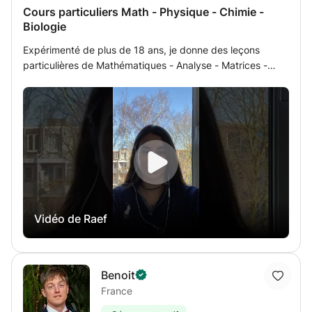
Cours particuliers Math - Physique - Chimie -
Biologie
Expérimenté de plus de 18 ans, je donne des leçons
particulières de Mathématiques - Analyse - Matrices -
Statistiques - Algèbre -Géométrie- Physique - Chimie -
Biologie et Géologie aux élèves de programme français
(aefe) de Terminales, Bac, 1ère, Seconde, Brevet ou
international des lycées en Australie (en anglais), concours
et classes préparatoires universitaires médicales ou 1ère
et 2ème années universitaires ou aux élèves de CNED
pour l'année académique 2022/2023 soit à domicile soit
par internet online par méthode de classe virtuelle (par un
lien qui sert comme tableau et écran de projection et
Vidéo de Raef
écriture par le professeur et l'élève plus zoom ou skype).
Pour plus de renseignements, n'hésitez pas à me
contacter.
Benoit
France