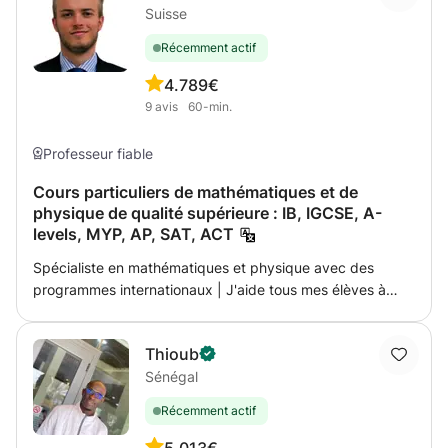
Suisse
d'aider. Je suis une personne calme et patiente :)
Récemment actif
4.7
89€
9
avis
60-min.
Professeur fiable
Cours particuliers de mathématiques et de
physique de qualité supérieure : IB, IGCSE, A-
levels, MYP, AP, SAT, ACT
Spécialiste en mathématiques et physique avec des
programmes internationaux | J'aide tous mes élèves à
atteindre leur plein potentiel ! Avec plus de 10 000 heures
et plus de 8 ans d'expérience dans le tutorat et le
Thioub
mentorat, je suis l'un des enseignants les plus reconnus de
Sénégal
Genève. Je me spécialise dans la préparation des élèves
aux meilleures écoles privées et universités. Spécialisée
Récemment actif
dans le programme IB et forte d'une riche expérience
dans les domaines suivants : A-levels, IGCSE, MYP, AP,
5.0
13€