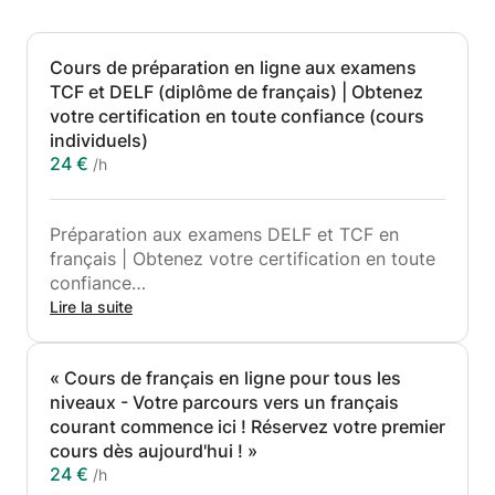
Cours de préparation en ligne aux examens
TCF et DELF (diplôme de français) | Obtenez
votre certification en toute confiance (cours
individuels)
24 €
/h
Préparation aux examens DELF et TCF en
français | Obtenez votre certification en toute
confiance
Lire la suite
Vous préparez-vous à l'examen de français
DELF ou TCF pour des études, du travail ou
« Cours de français en ligne pour tous les
l'immigration ?
niveaux - Votre parcours vers un français
Je propose une préparation professionnelle et
courant commence ici ! Réservez votre premier
axée sur les résultats pour vous aider à
cours dès aujourd'hui ! »
atteindre votre score cible en toute confiance.
24 €
/h