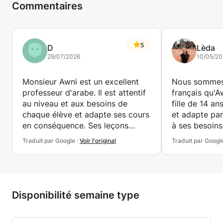
Commentaires
5
D
Lèda
29/07/2026
10/05/20
Monsieur Awni est un excellent
Nous sommes 
professeur d'arabe. Il est attentif
français qu'A
au niveau et aux besoins de
fille de 14 ans
chaque élève et adapte ses cours
et adapte par
en conséquence. Ses leçons
à ses besoins
couvrent tous les aspects, de la
Traduit par Google :
Voir l'original
Traduit par Googl
grammaire et l'écriture à
Il accorde u
l'expression orale et la lecture.
particulière à
Les ressources qu'il fournit sont
vocabulaire, 
extrêmement utiles pour les
orale et à la 
révisions. J'ai beaucoup appris et
abordant des 
Disponibilité semaine type
je le recommande sans hésiter
qui rendent l
comme professeur d'arabe.
et agréables.