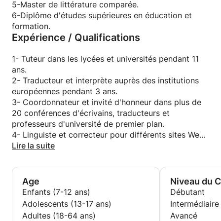
service et de répondre à vos questions.
5-Master de littérature comparée.
Je peux vous guider pour atteindre votre objectif.
6-Diplôme d'études supérieures en éducation et
Cours privés à prix compétitifs.
formation.
Expérience / Qualifications
Tout âge ou niveau est le bienvenu.
Je peux également m'occuper de différents types
d'étudiants et avoir une formation en éducation des
1- Tuteur dans les lycées et universités pendant 11
adultes.
ans.
Patience et interaction avec les idées et les
2- Traducteur et interprète auprès des institutions
questions des apprenants.
européennes pendant 3 ans.
Connaissance suffisante du système éducatif local
3- Coordonnateur et invité d'honneur dans plus de
et international.
20 conférences d'écrivains, traducteurs et
Expérience avec une éducation et des missions
professeurs d'université de premier plan.
scientifiques de haute qualité.
4- Linguiste et correcteur pour différents sites Web
et maisons d'édition.
Lire la suite
Excellentes compétences en
5- Voyageur ayant vécu pendant des années dans
communication/hautement adaptable/discipliné et
des pays francophones et anglophones.
professionnel/amical.
6 - Tuteur privé pour groupes et individuels de
Age
Niveau du 
Je mets à votre disposition du matériel et des
plusieurs horizons depuis 15 ans.
Enfants (7-12 ans)
Débutant
ressources pour apprendre rapidement.
Adolescents (13-17 ans)
Intermédiaire
Adultes (18-64 ans)
Avancé