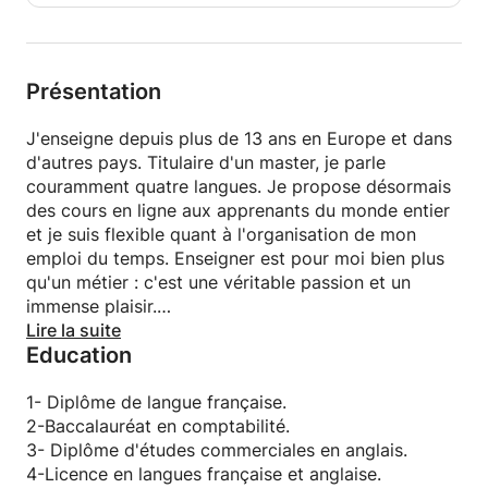
Présentation
J'enseigne depuis plus de 13 ans en Europe et dans
d'autres pays. Titulaire d'un master, je parle
couramment quatre langues. Je propose désormais
des cours en ligne aux apprenants du monde entier
et je suis flexible quant à l'organisation de mon
emploi du temps. Enseigner est pour moi bien plus
qu'un métier : c'est une véritable passion et un
immense plaisir.
Donc:
Lire la suite
Education
Les étudiants universitaires et scolaires sont
également les bienvenus.
Apprendre une nouvelle langue peut ouvrir des
1- Diplôme de langue française.
portes supplémentaires pour votre cheminement de
2-Baccalauréat en comptabilité.
carrière.
3- Diplôme d'études commerciales en anglais.
Je suis heureux de mettre mon expérience à votre
4-Licence en langues française et anglaise.