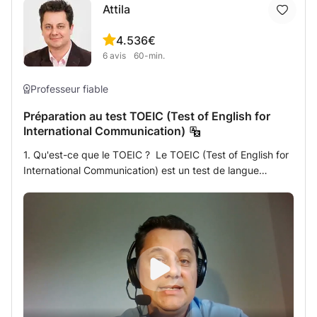
minutes.
Attila
vous amélioriez votre anglais ou que vous maîtrisiez
l'anglais des affaires, nos tuteurs experts vous proposent
4.5
36€
des cours flexibles et interactifs, conçus sur mesure.
6
avis
60-min.
Professeur fiable
Préparation au test TOEIC (Test of English for
International Communication)
1. Qu'est-ce que le TOEIC ? Le TOEIC (Test of English for
International Communication) est un test de langue
développé par l'Educational Testing Service (Princeton,
USA). Il mesure/démontre les compétences linguistiques
dont chacun dans l'environnement de travail multinational
d'aujourd'hui a besoin pour communiquer avec succès
dans une langue étrangère. 2. Qui utilise le TOEIC ? Le
test TOEIC est l'un des tests de langue anglaise les plus
utilisés au monde, avec plus de 14 000 organisations et
universités dans plus de 160 pays qui s'appuient sur les
scores TOEIC pour prendre des décisions importantes. 3.