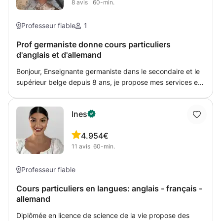
8
avis
60-min.
être utile
Professeur fiable
1
Prof germaniste donne cours particuliers
d'anglais et d'allemand
Bonjour, Enseignante germaniste dans le secondaire et le
supérieur belge depuis 8 ans, je propose mes services en
anglais et en allemand, tous niveaux confondus. Ma
formation compte: -2 Erasmus en Allemagne (18 mois au
Ines
total) -un 2ème Master en anglais à l'université de
Maastricht -1 an en Australie où j'ai également travaillé
4.9
54€
comme institutrice primaire dans l'Outback - 3 ans dans
11
avis
60-min.
une école secondaire internationale au Luxembourg
Recommandations d'étudiants sur demande. Au plaisir de
vous compter parmi mes élèves, Jennifer
Professeur fiable
Cours particuliers en langues: anglais - français -
allemand
Diplômée en licence de science de la vie propose des