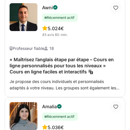
Awni
Récemment actif
5.0
24€
45
avis
60-min.
Professeur fiable
18
« Maîtrisez l’anglais étape par étape – Cours en
ligne personnalisés pour tous les niveaux »
Cours en ligne faciles et interactifs
Je propose des cours individuels et personnalisés
adaptés à votre niveau. Les groupes sont également les
bienvenus. J'aide les débutants à s'exprimer avec
assurance et j'adapte mes cours à vos besoins et
Amalia
objectifs : grammaire, conversation, vocabulaire et
culture. Ma méthode vous guidera étape par étape pour
Récemment actif
atteindre votre objectif ! Je suis dynamique, facile à vivre
et pleine d'énergie ! Tout le matériel vous sera fourni par
5.0
36€