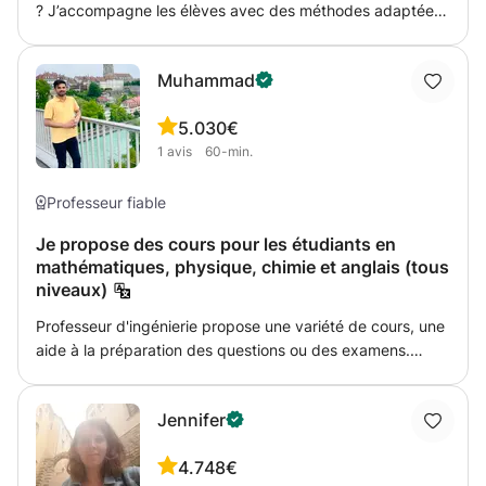
? J’accompagne les élèves avec des méthodes adaptées,
ludiques et efficaces pour progresser rapidement. Je
m’appuie aussi bien sur les programmes et manuels
Muhammad
scolaires que sur ma propre expérience et du contenu
soigneusement sélectionné, pour offrir un soutien efficace
5.0
30€
et adapté à chaque élève.
1
avis
60-min.
Professeur fiable
Je propose des cours pour les étudiants en
mathématiques, physique, chimie et anglais (tous
niveaux)
Professeur d'ingénierie propose une variété de cours, une
aide à la préparation des questions ou des examens.
Ingénieur professionnel et ancien élève à l'Université du
Luxembourg propose des cours de mathématiques pour
Jennifer
les lycéens..., je suis disponible immédiatement et je
garantis la réussite de l'élève. n'hésitez pas à me
4.7
48€
contacter pour toute autre information qui pourrait vous