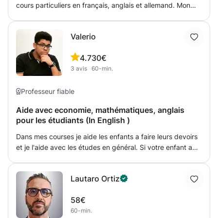
cours particuliers en français, anglais et allemand. Mon
but est de faire comprendre le cours à l'élève et de le faire
progresser. Je me base sur le cours de l'élève, que je
Valerio
complémenterai par des informations supplémentaires si
nécessaire.
4.7
30€
3
avis
60-min.
Professeur fiable
Aide avec economie, mathématiques, anglais
pour les étudiants (In English )
Dans mes courses je aide les enfants a faire leurs devoirs
et je l'aide avec les études en général. Si votre enfant a
des problèmes avec autre sujets (les sciences,
informatique, histoire ecc.) Je le peux aider. Le langues
Lautaro Ortiz
que je utilisé sont: l'anglais, l'italien, le français et les
portugais( je entend le espagnol et le criole du Capt-
58€
Verd).
60-min.