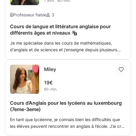
7
avis
60-min.
d'apprentissage et à la vie de l'élève afin de renforcer sa
confiance en lui et de m'assurer qu'il comprend les cours
et progresse. Mon objectif est de créer un environnement
Professeur fiable
3
d'apprentissage efficace. Je m'appuie sur le cours de
Cours de langue et littérature anglaise pour
l'élève, que je complète si nécessaire par des informations
différents âges et niveaux
supplémentaires.
Je me spécialise dans les cours de mathématiques,
d'anglais et de sciences et j'enseigne depuis plusieurs
années à tous les niveaux. J'ai un diplôme en physique
théorique et j'ai travaillé à la fois pour la NASA et l'ESA
Miley
(Agence spatiale européenne). Je suis originaire de
Londres et vis actuellement à Nancy en mission J'adapte
19€
mon style aux différents élèves pour m'assurer qu'ils tirent
60-min.
le meilleur parti de la leçon et qu'ils se sentent à l'aise de
m'approcher lorsqu'ils sentent qu'ils ont besoin d'une aide
Cours d’Anglais pour les lycéens au luxembourg
supplémentaire.
(7eme-3eme)
En tant que lycéenne, je connais bien les difficultés que
les élèves peuvent rencontrer en anglais à l’école. J’ai créé
ce cours pour aider les élèves à mieux comprendre leurs