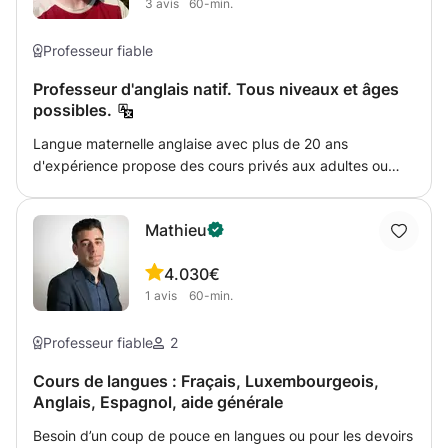
3
avis
60-min.
d'écoute et de lecture, les tests d'expression orale et
N’hésitez pas à me contacter pour plus d’informations.
écrite ou les deux • Lors de la préparation, si vous arrivez
dans un domaine qui va plus fort alors nous ferons plus
Professeur fiable
d'exercices liés à celui-ci ou à eux (grammaire,
Professeur d'anglais natif. Tous niveaux et âges
prononciation, compréhension orale).
possibles.
Langue maternelle anglaise avec plus de 20 ans
d'expérience propose des cours privés aux adultes ou
aux enfants. Tous les types de cours couverts.
Préparation aux examens, cours de récupération,
Mathieu
grammaire, conversation, anglais des affaires. Que vous
soyez un débutant absolu ou que vous ayez simplement
4.0
30€
besoin de réglages précis, je peux vous aider.
1
avis
60-min.
Professeur fiable
2
Cours de langues : Fraçais, Luxembourgeois,
Anglais, Espagnol, aide générale
Besoin d’un coup de pouce en langues ou pour les devoirs