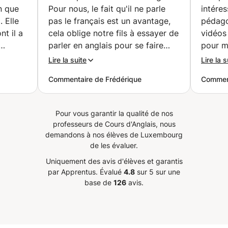
n que
Pour nous, le fait qu'il ne parle
intére
 Elle
pas le français est un avantage,
pédago
nt il a
cela oblige notre fils à essayer de
vidéos
parler en anglais pour se faire
pour m
aide
comprendre. Attila a réussi à se
langue.
Lire la suite
Lire la s
ttraper
faire rapidement une idée du
appréci
Commentaire de Frédérique
Comment
niveau et des difficultés de notre
qu’il 
pacité
fils et a pu proposer des
remarq
nt ont
supports de cours adaptés.
”
suivant
Pour vous garantir la qualité de nos
professeurs de Cours d'Anglais, nous
demandons à nos élèves de Luxembourg
de les évaluer.
Uniquement des avis d'élèves et garantis
par Apprentus.
Évalué
4.8
sur 5 sur une
base de
126
avis.