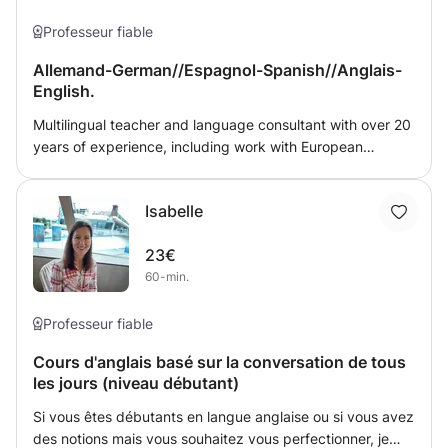
Professeur fiable
Allemand-German//Espagnol-Spanish//Anglais-
English.
Multilingual teacher and language consultant with over 20
years of experience, including work with European
institutions. I offer personalized and practical lessons
tailored to your goals—academic, professional, or
Isabelle
everyday communication. Supportive, results-oriented
approach for all levels. ---- Enseignant multilingue et
23€
consultant en langues avec plus de 20 ans d’expérience,
60-min.
notamment auprès des institutions européennes. Je
propose des cours personnalisés et pratiques, adaptés à
vos objectifs (scolaires, professionnels ou communication
Professeur fiable
quotidienne), pour tous les niveaux, dans une approche
Cours d'anglais basé sur la conversation de tous
structurée et efficace. ----- Profesor multilingüe y
les jours (niveau débutant)
consultor en idiomas con más de 20 años de experiencia,
incluyendo colaboración con instituciones europeas.
Si vous êtes débutants en langue anglaise ou si vous avez
Ofrezco clases personalizadas y prácticas, adaptadas a
des notions mais vous souhaitez vous perfectionner, je