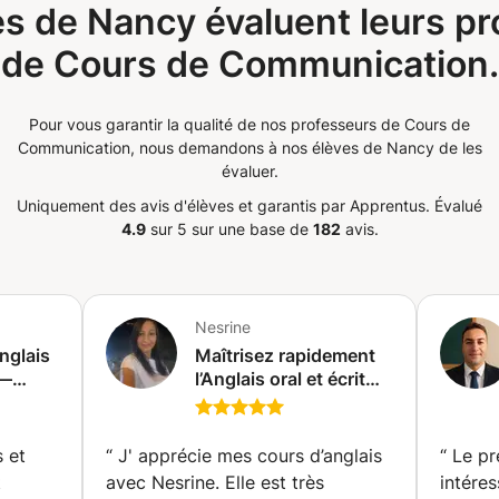
tes. À la fin de ce cours, vous devriez
s de Nancy évaluent leurs p
amment et avec confiance. PS : Grâce
de Cours de Communication.
e, j'apporte également mon aide à la
ture créative.
Pour vous garantir la qualité de nos professeurs de Cours de
Communication, nous demandons à nos élèves de Nancy de les
évaluer.
Uniquement des avis d'élèves et garantis par Apprentus.
Évalué
4.9
sur 5 sur une base de
182
avis.
Nesrine
nglais
Maîtrisez rapidement
 —
l’Anglais oral et écrit
es |
avec nos tuteurs
professionnels et
🗣️🤑✈️
obtenez des
 et
“
J' apprécie mes cours d’anglais
“
Le pr
compétences comme
t
avec Nesrine. Elle est très
intére
les natifs 🥇 (Paris)