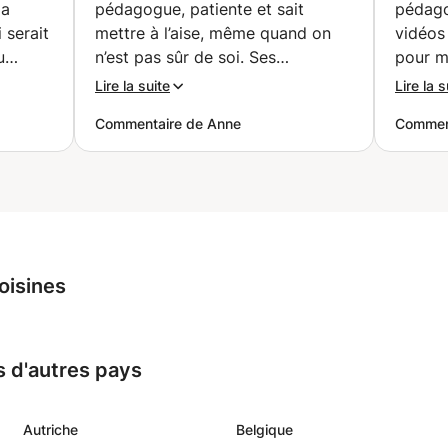
la
pédagogue, patiente et sait
pédago
 serait
mettre à l’aise, même quand on
vidéos
u
n’est pas sûr de soi. Ses
pour m
n
explications sont claires, ses
langue.
Lire la suite
Lire la s
eure
cours sont bien structurés et
appréci
Commentaire de Anne
Comment
et s'y
interactifs, ce qui rend
qu’il 
sme.
l’apprentissage agréable et
remarq
e que
motivant. Grâce à elle, je gagne
suivant
t
en confiance et en aisance à
e chose
l’oral. Je la recommande vivement
e cours
!
”
, il est
oisines
 avec
t aucun
avancer
s d'autres pays
de, et
 motive
mon
Autriche
Belgique