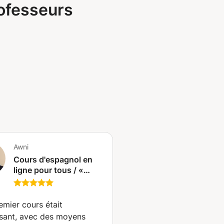
rofesseurs
Awni
Cours d'espagnol en
ligne pour tous / «
Espagnol pratique
pour la vie de tous les
jours – Apprenez à
emier cours était
communiquer
ssant, avec des moyens
facilement » (Oslo)