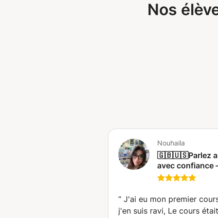
expressions idiomatiques couran
Nos élève
être capable de parler anglais cour
à ma spécialisation universitair
rédaction académique et à l'écri
Nouhaila
🇬🇧🇺🇸Parlez a
avec confiance
Voyages | Affair
Examens |
Conversation 📚
“
J'ai eu mon premier cours
(Charleroi)
j'en suis ravi, Le cours étai