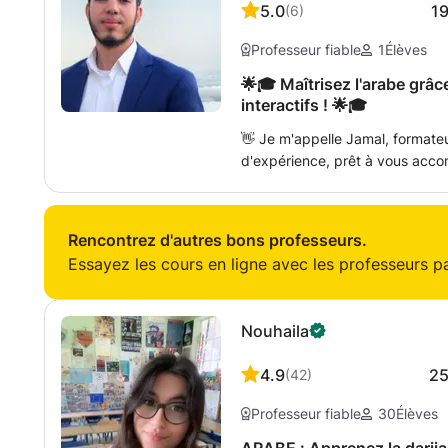
5.0
1
(
6
)
Professeur fiable
1
Élèves
🌟🎓 Maîtrisez l'arabe grâ
interactifs ! 🌟🎓
👋 Je m'appelle Jamal, format
d'expérience, prêt à vous acco
classique, du darija marocain (d
Cours pour tous niveaux : Élèves
mes cours s'adaptent à chacun.
Rencontrez d'autres bons professeurs.
🔸 Méthodes pédagogiques effi
Essayez les cours en ligne avec les professeurs par
textes, amélioration du vocabulai
techniques de rédaction. 👂 Com
saisir les nuances de la langue. 
Nouhaila
discussions pour renforcer la flu
personnalisés avec des devoirs 
4.9
2
(
42
)
progression. 🔸 Horaires flexible
dimanche, de 8h30 à 12h30 et d
Professeur fiable
30
Élèves
WhatsApp pour répondre à vos q
garantis : Que vous prépariez 