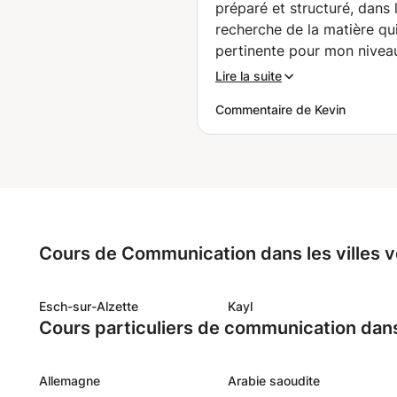
préparé et structuré, dans 
recherche de la matière qui
pertinente pour mon nivea
actuel, et s'est déroulé à u
Lire la suite
rythme soutenu, la profess
Commentaire de Kevin
est bien là pour enseigner 
attèle avec professionnali
J'ai constaté avec évidenc
l'on peut bien apprendre e
progresser avec elle. Autr
importante, Nouhaila donn
avec sympathie et attention
Cours de Communication dans les villes v
très agréable d'apprendre
elle, ces cours ne dégagen
stress. Le fait de pouvoir 
Esch-sur-Alzette
Kayl
Cours particuliers de communication dan
sérieusement dans mon étu
dans la bonne humeur, me
et me donne hâte d'avoir 
Allemagne
Arabie saoudite
prochain cours.
”