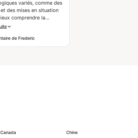
giques variés, comme des
 et des mises en situation
ieux comprendre la
 En tant que débutant, j’ai
uite
é qu’Awni soit à l’écoute et
aire de Frederic
tienne compte de mes
ues pour préparer le cours
.
”
Canada
Chine