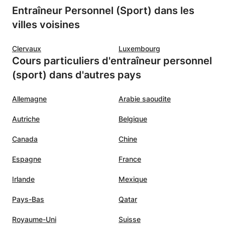
nfin! Je
Entraîneur Personnel (Sport) dans les
au fil
villes voisines
ssais
.
Clervaux
Luxembourg
e elle
Cours particuliers d'entraîneur personnel
ne ne
(sport) dans d'autres pays
luidité
Allemagne
Arabie saoudite
s
Autriche
Belgique
s quoi
ue vous
Canada
Chine
 pleine
èmes
Espagne
France
mpte et
Irlande
Mexique
Pays-Bas
Qatar
i
Royaume-Uni
Suisse