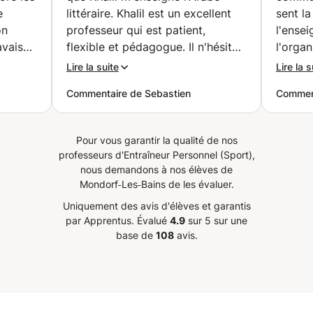
e
littéraire. Khalil est un excellent
sent la
on
professeur qui est patient,
l'ensei
avais
flexible et pédagogue. Il n'hésite
l'organ
 j'ai
pas à prendre de son temps libre
sont to
Lire la suite
Lire la s
 Puis,
pour préparer des exercices très
Commentaire de Sebastien
Comment
op
intéressants sur lesquels nous
ement
travaillons pendant nos cours.
vie de
Khalil m'ayant permis de
Pour vous garantir la qualité de nos
. J'en
progresser beaucoup et
professeurs d'Entraîneur Personnel (Sport),
sculin
rapidement en Arabe, je le
nous demandons à nos élèves de
iption
recommende avec plaisir.
”
Mondorf‑Les‑Bains de les évaluer.
llez j'y
Uniquement des avis d'élèves et garantis
s un
par Apprentus.
Évalué
4.9
sur 5 sur une
t bel et
base de
108
avis.
s et
out son
détend.