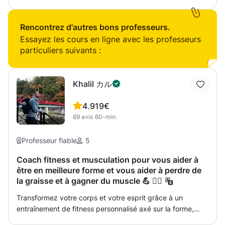
objectifs, votre âge et votre emploi du temps. Des
épreuves d'efforts seront réalisées pour évaluer votre
condition physique ; de cette façon, vos entraînements
Rencontrez d'autres bons professeurs.
seront définis et planifiés avec précision.
Essayez les cours en ligne avec les professeurs
particuliers suivants :
Khalil カル
4.9
19€
69
avis
60-min.
Professeur fiable
5
Coach fitness et musculation pour vous aider à
être en meilleure forme et vous aider à perdre de
la graisse et à gagner du muscle 💪 🏋️‍♂️
Transformez votre corps et votre esprit grâce à un
entraînement de fitness personnalisé axé sur la forme,
l’endurance et la motivation. Que votre objectif soit de