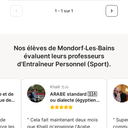
d'informations.) Baccalauréat en pratiques de danse
prépare actuellement le Brevet de Moniteur de Football
contemporaine | Université des Arts d'Islande. Facilitateur
(BMF) par la voie de l'expérience (VAE). Ma pédagogie
1 - 1 sur 1
| Contact Au-delà du contact Guérir avec la certification
s'appuie sur les fondamentaux de la Fédération Française
en arts | Université de Floride Au cours des six dernières
de Football : séances structurées, progression par
années, j'ai donné des cours de danse en France, en
l'espace et le jeu, respect du rythme de chaque joueur. Je
Suède, en Islande et au Portugal. J'ai eu des expériences
travaille aussi bien la technique individuelle (conduite,
professionnelles dans plusieurs pays en Europe (France,
frappe, dribble) que le positionnement tactique et la
Islande, Suède, Allemagne, Grèce), et en Asie (Malaisie,
Nos élèves de Mondorf‑Les‑Bains
confiance en soi. Je propose des cours individuels ou en
Bali). N'hésitez pas à me contacter pour toute demande
petit groupe (2–4 joueurs) pour enfants et ados de 6 à 16
évaluent leurs professeurs
de renseignements. Tiffany
ans. N'hésitez pas à me contacter pour échanger sur les
d'Entraîneur Personnel (Sport).
besoins de votre enfant.
Khalil カル
 et de
ARABE standard 🇸🇦
que de
ou dialecte (égyptien,
tunisien, marocain...)
e®
pour les étrangers
avec un locuteur natif
 de
“
Cela fait maintenant deux mois
“
Super
(Nagoya)
ore les
que Khalil m'enseigne l'Arabe
commun