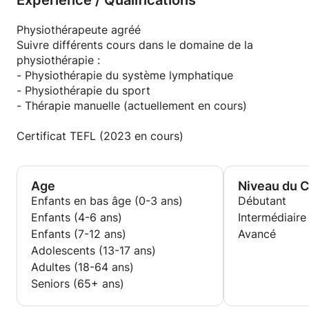
Expérience / Qualifications
3 ans d'expérience clinique dans différents
domaines de la physiothérapie (de l'hôpital à la
Physiothérapeute agréé
clinique jusqu'aux athlètes)
Suivre différents cours dans le domaine de la
Suivre différents cours dans le domaine de la
physiothérapie :
physiothérapie :
- Physiothérapie du système lymphatique
- Physiothérapie du système lymphatique
- Physiothérapie du sport
- Physiothérapie du sport
- Thérapie manuelle (actuellement en cours)
- Thérapie manuelle (actuellement en cours)
Certificat TEFL (2023 en cours)
Age
Niveau du 
Enfants en bas âge (0-3 ans)
Débutant
Enfants (4-6 ans)
Intermédiaire
Enfants (7-12 ans)
Avancé
Adolescents (13-17 ans)
Adultes (18-64 ans)
Seniors (65+ ans)