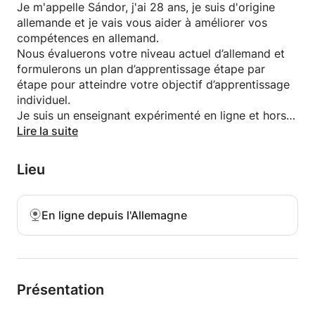
Je m'appelle Sándor, j'ai 28 ans, je suis d'origine
allemande et je vais vous aider à améliorer vos
compétences en allemand.
Nous évaluerons votre niveau actuel d’allemand et
formulerons un plan d’apprentissage étape par
étape pour atteindre votre objectif d’apprentissage
individuel.
Je suis un enseignant expérimenté en ligne et hors
ligne, flexible pour adapter mon style
Lire la suite
d'enseignement et atteindre votre objectif
individuel.
Lieu
Vous apprendrez l'allemand :
- Vocabulaire
- Grammaire
En ligne depuis l'Allemagne
- Langue familière/langue parlée
- Culture/tradition allemande
- tout sujet qui vous intéresse
je peux
Présentation
- vous préparer à votre examen de langue à tout