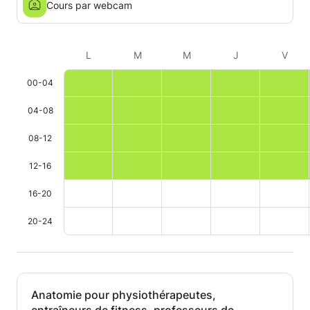
Cours par webcam
L
M
M
J
V
00-04
04-08
08-12
12-16
16-20
20-24
Anatomie pour physiothérapeutes,