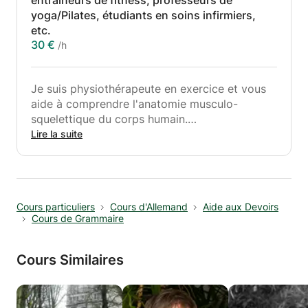
entraîneurs de fitness, professeurs de
yoga/Pilates, étudiants en soins infirmiers,
etc.
30 €
/h
Je suis physiothérapeute en exercice et vous
aide à comprendre l'anatomie musculo-
squelettique du corps humain.
Lire la suite
Je peux également expliquer l'anatomie
fonctionnelle, la neuroanatomie et l'étiologie
(causes) des maladies orthopédiques.
Cours particuliers
Cours d'Allemand
Aide aux Devoirs
(Si vous êtes étudiant en
Cours de Grammaire
physiothérapie/instructeur de conditionnement
physique médical, etc., je peux vous proposer
différentes options de traitement pour tout
Cours Similaires
trouble orthopédique dans vos cours
pratiques.)