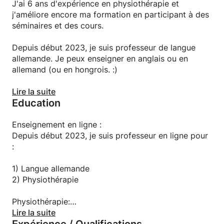
niveau
J'ai 6 ans d'expérience en physiothérapie et
- améliorez vos compétences de conversation
j'améliore encore ma formation en participant à des
- vous préparer à votre travail allemand
séminaires et des cours.
On le fera:
Depuis début 2023, je suis professeur de langue
- organiser et planifier des cours adaptés à votre
allemande. Je peux enseigner en anglais ou en
emploi du temps individuel
allemand (ou en hongrois. :)
- suivre des cours via Skype ou Google Hangouts
En tant que natif allemand, j'ai une compréhension
Lire la suite
ET LE PLUS IMPORTANT :
Education
approfondie de la langue/de l'histoire/de la
----- Amusez-vous à apprendre une nouvelle langue
culture/des nuances et d'un large éventail de
;D ----
vocabulaire que je peux vous rendre accessible. J'ai
Enseignement en ligne :
vécu dans de nombreuses villes d'Allemagne
Depuis début 2023, je suis professeur en ligne pour
Mes autres cours :
(Hambourg, Francfort, Düsseldorf...) et travaillé
:
1) Cours d'allemand
dans le domaine médical en tant que
2) Cours de physiothérapie
physiothérapeute.
1) Langue allemande
2) Physiothérapie
Au plaisir de vous voir en classe,
J'adapterai mon style d'enseignement à vos
Sandor
objectifs individuels.
Physiothérapie:
Physiothérapeute agréé (Académie de médecine de
Lire la suite
Hambourg) : 3 ans d'études