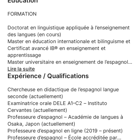
Education
culturelle de mon pays.
Je poursuis actuellement un doctorat en linguistique
FORMATION
appliquée à l’enseignement des langues, tout en
enseignant dans une académie et en travaillant
Doctorat en linguistique appliquée à l’enseignement
comme examinatrice DELE à l’Instituto Cervantes au
des langues (en cours)
Japon. Et ce n’est pas tout : je prépare également
Master en éducation internationale et bilinguisme et
les étudiants aux examens SIELE et DELE, du niveau
Certificat avancé IB® en enseignement et
A1 jusqu’au C2 !
apprentissage
Master universitaire en enseignement de l’espagnol
Vous souhaitez maîtriser l’espagnol dans toutes les
comme langue étrangère (ELE)
Lire la suite
Expérience / Qualifications
situations ? Mes cours sont dynamiques,
Licence en études de l’Asie orientale, spécialisation
personnalisés et toujours adaptés à vos objectifs !
Corée
Études de langue et de littérature coréennes à
Chercheuse en didactique de l’espagnol langue
l’Université nationale de Séoul et à l’Université
seconde (actuellement)
nationale de Kyungpook, Corée du Sud
Examinatrice orale DELE A1–C2 – Instituto
Cervantes (actuellement)
ACCRÉDITATIONS ET CERTIFICATIONS
Professeure d’espagnol – Académie de langues à
IB certificate in teaching and learning
Osaka, Japon (actuellement)
Instituto Cervantes – Examinatrice DELE C1–C2
Professeure d’espagnol en ligne (2019 – présent)
(dernière version)
Professeure d’espagnol – École accréditée par