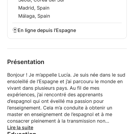
💻 Modalité
Madrid, Spain
Cours en ligne ou en personne.
Málaga, Spain
⭐ Idéal pour vous si vous souhaitez :
En ligne depuis l'Espagne
Repartez de zéro sans stress.
Améliorez votre expression orale et votre
compréhension réelle.
Préparez-vous pour TOPIKE I
Présentation
Comprendre la culture coréenne en plus de la
langue.
Bonjour ! Je m’appelle Lucía. Je suis née dans le sud
ensoleillé de l’Espagne et j’ai parcouru le monde en
📩 Contactez-moi et nous élaborerons ensemble
vivant dans plusieurs pays. Au fil de mes
votre programme d'apprentissage personnalisé.
expériences, j’ai rencontré des apprenants
Apprendre le coréen peut être amusant, efficace et
d’espagnol qui ont éveillé ma passion pour
motivant !
l’enseignement. Cela m’a conduite à obtenir un
master en enseignement de l’espagnol et à me
consacrer pleinement à la transmission non
seulement de la langue, mais aussi de la richesse
Lire la suite