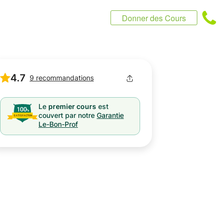
Donner des Cours
4.7
9 recommandations
Le
premier cours
est
couvert par notre
Garantie
Le-Bon-Prof