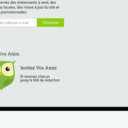
ormés des événements à venir, des
s locales, des mises à jour du site et
 promotionnelles
 Vos Amis
Invitez Vos Amis
Et recevez chacun
jusqu’à 50€ de réduction
ssons in Spain
دروس خصوصية في السعودية