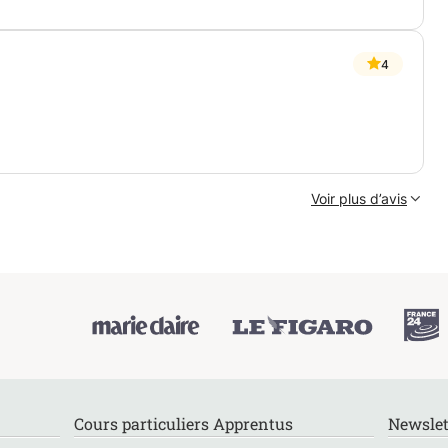
rtantes
cices
4
 niveau fragile à une maîtrise solide des
Voir plus d’avis
urable.
z à progresser efficacement en mathématiques dès
Cours particuliers Apprentus
Newslet