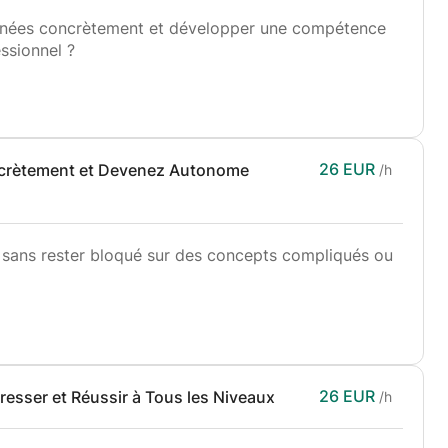
nnées concrètement et développer une compétence
ssionnel ?
atistiques de manière simple, pratique et
z.
optionnel)
equêtes, mais de comprendre réellement les données
26 EUR
ncrètement et Devenez Autonome
/h
.
sans rester bloqué sur des concepts compliqués ou
ques et des probabilités
s
mation en profondeur et à devenir capable de coder
 résultats
ique et progressive.
sique
avec les données
e en informatique et en data science
dement, même si vous débutez complètement.
26 EUR
esser et Réussir à Tous les Niveaux
/h
ompétence recherchée
compréhension profonde et la réussite académique :