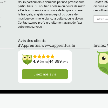
Cours particuliers à domicile par nos professeurs
Restez inf
us ?
particuliers. Du soutien scolaire ou cours de math
discussion
s
à l'aide aux devoirs aux cours de langue comme
des offres
le français, anglais ou espagnol ou cours de
&
musique comme le piano, la guitare, ou le violon.
Contactez nos profs gratuitement avant de fixer
x
votre rendez-vous !
Avis des clients
d'Apprentus.www.apprentus.lu
Invitez
4.9
44 399
étoiles
avis
Lisez nos avis
Privélessen in Nederland
Private le