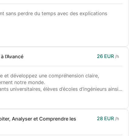
t sans perdre du temps avec des explications
ation de manière claire, pratique et progressive
on.
éellement par vous-même et de développer une logique
26 EUR
à l’Avancé
/h
que et développez une compréhension claire,
ernent notre monde.
on
ts universitaires, élèves d’écoles d’ingénieurs ainsi
 bases ou atteindre un niveau avancé en physique.
solide
, logique et intuitive grâce à des explications
tâches
hodes de résolution efficaces et un accompagnement
28 EUR
iter, Analyser et Comprendre les
/h