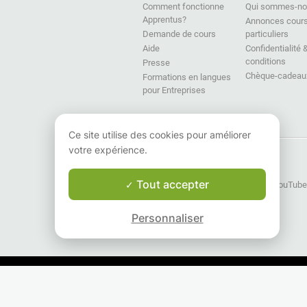
Comment fonctionne
Qui sommes-no
Apprentus?
Annonces cour
Demande de cours
particuliers
Aide
Confidentialité 
conditions
Presse
Chèque-cadeau
Formations en langues
pour Entreprises
Retrouvez-nous
Ce site utilise des cookies pour améliorer
votre expérience.
Facebook
X
Tout accepter
Instagram
YouTube
Personnaliser
Cours particuliers dans votre pays :
Cours particuliers en France
Nachhilfe in der Schweiz