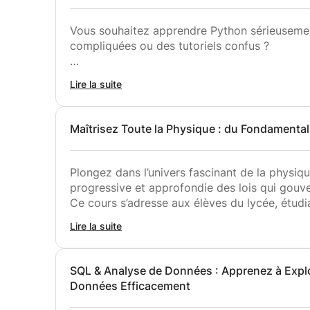
Vous souhaitez apprendre Python sérieusemen
compliquées ou des tutoriels confus ?
Ce cours vous aide à comprendre la programm
Lire la suite
afin de devenir rapidement autonome en Pyth
L’objectif est de vous permettre de coder r
Maîtrisez Toute la Physique : du Fondamental 
solide en programmation.
Ce que vous allez apprendre
Plongez dans l’univers fascinant de la physi
progressive et approfondie des lois qui gouv
✔ Comprendre les bases essentielles de Pyth
Ce cours s’adresse aux élèves du lycée, étudian
✔ Écrire des programmes clairs et efficaces
qu’à toute personne souhaitant renforcer ses
Lire la suite
✔ Développer une logique de programmation 
✔ Résoudre des problèmes étape par étape
L’objectif est de rendre la physique accessible
✔ Manipuler des données et automatiser des 
structurées, des exemples concrets, des mét
SQL & Analyse de Données : Apprenez à Explo
✔ Créer des projets concrets en Python
adapté au niveau de chaque étudiant.
Données Efficacement
Concepts abordés
Disciplines abordées