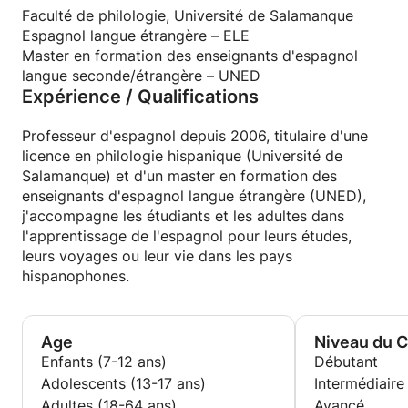
grammaire, guide de prononciation, notes, audios en
Faculté de philologie, Université de Salamanque
mp3)
Espagnol langue étrangère – ELE
Master en formation des enseignants d'espagnol
langue seconde/étrangère – UNED
Je serai contente de vous lire.
Expérience / Qualifications
Un saludo,
Professeur d'espagnol depuis 2006, titulaire d'une
Joana :) 👩🏻‍🏫🇪🇸
licence en philologie hispanique (Université de
Salamanque) et d'un master en formation des
enseignants d'espagnol langue étrangère (UNED),
j'accompagne les étudiants et les adultes dans
l'apprentissage de l'espagnol pour leurs études,
leurs voyages ou leur vie dans les pays
hispanophones.
Age
Niveau du 
Enfants (7-12 ans)
Débutant
Adolescents (13-17 ans)
Intermédiaire
Adultes (18-64 ans)
Avancé