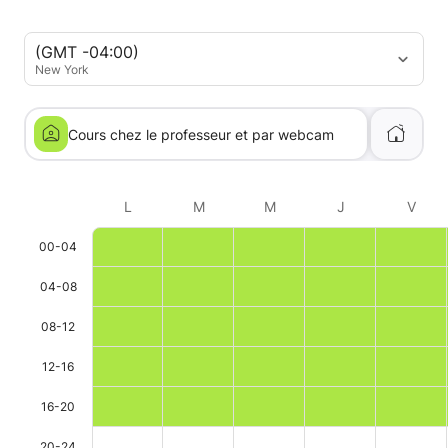
(GMT -04:00)
New York
Cours chez le professeur et par webcam
L
M
M
J
V
00-04
04-08
08-12
12-16
16-20
20-24