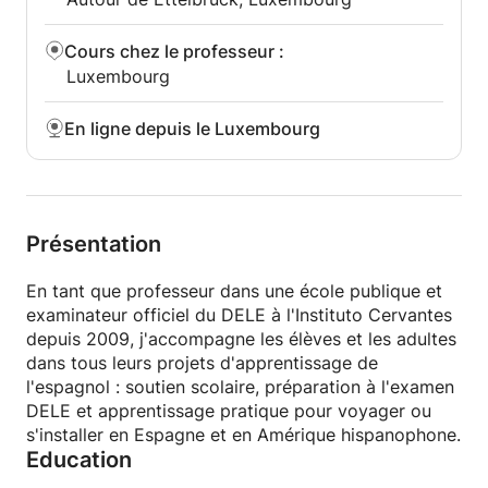
espagnol: tourisme/restauration, droit etc.)
● Cours de prononciation/ phonétique espagnole/
Cours chez le professeur
:
conversation (exercices indiqués par l' Institut
Luxembourg
Cervantes). Pendant mon Master j' au eu une
spécialisation sur la phonétique espagnole pour des
En ligne depuis le Luxembourg
étrangers. L' élève peut avoir un niveau de
production orale très correcte même s' il est
débutant* :)
● Production écrite, grammaire, compréhension
orale et écrite.
Présentation
● Cours de civilization espagnole.
Je vis en Espagne, alors je donne tous mes cours
En tant que professeur dans une école publique et
sur skype.
examinateur officiel du DELE à l'Instituto Cervantes
Les cours sur skype sont très flexibles et aussi
depuis 2009, j'accompagne les élèves et les adultes
efficaces que les cours présentiels! (100% de
dans tous leurs projets d'apprentissage de
réussite à tous les diplomes DELE de l' institut
l'espagnol : soutien scolaire, préparation à l'examen
Cervantes et à tous les examens universitaires!)
DELE et apprentissage pratique pour voyager ou
■ Matériel d' apprentissage COMPLET fourni à tous
s'installer en Espagne et en Amérique hispanophone.
mes élèves selon leur niveau personnel/ âge/intérêts
Education
(Manuel de préparation de DELE, livre de