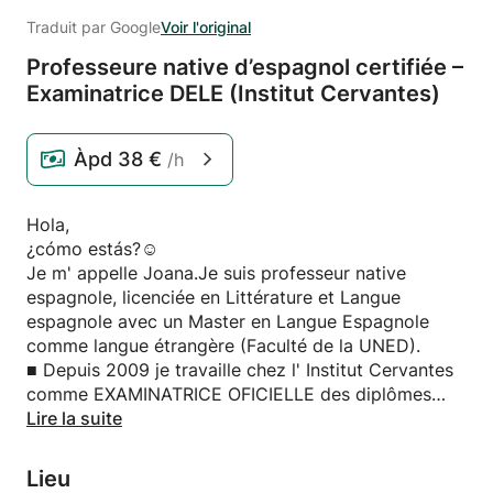
Traduit par Google
Voir l'original
Professeure native d’espagnol certifiée –
Examinatrice DELE (Institut Cervantes)
Àpd
38 €
/h
Hola,
¿cómo estás?☺️
Je m' appelle Joana.Je suis professeur native
espagnole, licenciée en Littérature et Langue
espagnole avec un Master en Langue Espagnole
comme langue étrangère (Faculté de la UNED).
■ Depuis 2009 je travaille chez l' Institut Cervantes
comme EXAMINATRICE OFICIELLE des diplômes
DELE (diplôme d'espagnol comme langue
Lire la suite
étrangère)
(Je maîtrise la langue française, alors pendant le
Lieu
cours je donne toutes les explications nécessaires