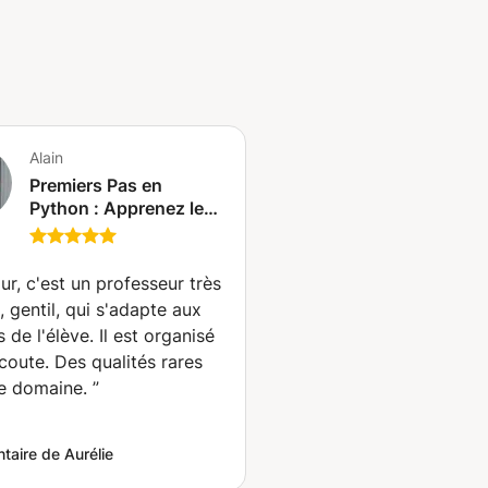
Alain
Premiers Pas en
Python : Apprenez les
Bases Essentielles (La
Celle-sous-Gouzon)
ur, c'est un professeur très
, gentil, qui s'adapte aux
 de l'élève. Il est organisé
écoute. Des qualités rares
e domaine.
”
aire de Aurélie