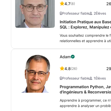
4.7
2
(
8
)
Professeur fiable
2
Élèves
Initiation Pratique aux Ba
SQL : Explorez, Manipulez
Vous souhaitez comprendre le 
relationnelles et apprendre à ut
gérer et interroger les données
connaissances essentielles et 
Adam
pour tirer parti des bases de 
plus en plus axé sur les donné
est un atout essentiel. Que vo
4.8
2
(
26
)
analyste de données ou simple
Professeur fiable
1
Élèves
donnera les bases nécessaires 
: Introduction aux bases de don
Programmation Python, Jav
avec les concepts clés tels que l
d'ingénieurs & Reconversi
que les clés primaires et étra
Apprendre à programmer, ce n'e
rédiger des requêtes simples
apprendre à analyser un problè
DELETE. Filtrage et tri des donn