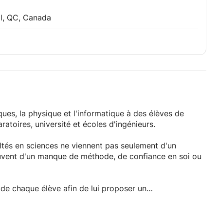
les erreurs de raisonnement.
l, QC, Canada
tre difficile ou résoudre un exercice complexe.
ation d'un concours, d'un partiel ou l'étude
ues, la physique et l'informatique à des élèves de
aratoires, université et écoles d'ingénieurs.
icultés en sciences ne viennent pas seulement d'un
uvent d'un manque de méthode, de confiance en soi ou
à réussir un examen, mais de vous permettre de
ode, de confiance et d'autonomie.
de chaque élève afin de lui proposer un
icence scientifique ou une école d'ingénieurs, je serai
tions pas à pas, avec des exemples simples et une
ession.
epts deviennent réellement compréhensibles.