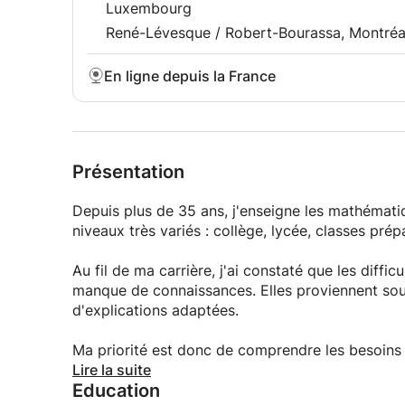
immédiatement la compréhension et de corriger 
Luxembourg
René-Lévesque / Robert-Bourassa, Montréa
Formats proposés
En ligne depuis la France
Séance de 60 minutes
Idéale pour préparer un TD, comprendre un chapi
Séance de 90 minutes
Présentation
Recommandée pour une remise à niveau, la prépar
Depuis plus de 35 ans, j'enseigne les mathématiq
approfondie d'un chapitre important.
niveaux très variés : collège, lycée, classes prép
Mon engagement
Au fil de ma carrière, j'ai constaté que les diff
manque de connaissances. Elles proviennent so
Mon objectif n'est pas seulement de vous aider 
d'explications adaptées.
comprendre la physique avec davantage de méth
Ma priorité est donc de comprendre les besoins 
Que vous prépariez une classe préparatoire, une l
accompagnement personnalisé. J'explique les no
Lire la suite
heureux de vous accompagner dans votre progr
Education
progression rigoureuse, jusqu'à ce que les conc