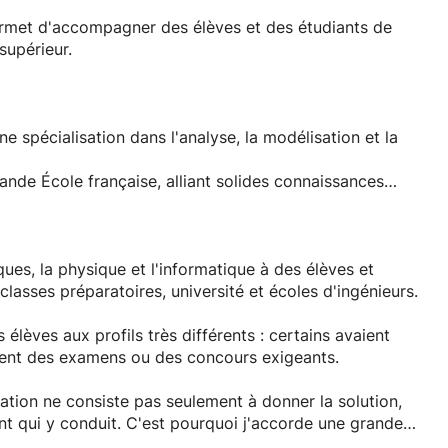
s une ambiance de travail sérieuse, bienveillante et
permet d'accompagner des élèves et des étudiants de
artage d'écran, nous résolvons ensemble les exercices
supérieur.
.
réparer le Brevet ou le Baccalauréat, valider une année
r durablement vos bases, je mets à votre disposition
e spécialisation dans l'analyse, la modélisation et la
prouvée.
ande École française, alliant solides connaissances
rticulièrement la clarté de mes explications, ma
chaque élève.
GE), qui m'ont donné une formation approfondie en
eur.
re parcours et de construire avec vous un programme
ues, la physique et l'informatique à des élèves et
nce d'enseignement qui fait la différence. Depuis plus
 classes préparatoires, université et écoles d'ingénieurs.
nts dans leur progression en privilégiant la
omie.
èves aux profils très différents : certains avaient
aient des examens ou des concours exigeants.
des connaissances, mais aussi une façon de raisonner
 bien au-delà d'un examen ou d'un concours.
cation ne consiste pas seulement à donner la solution,
nt qui y conduit. C'est pourquoi j'accorde une grande
et à l'autonomie.