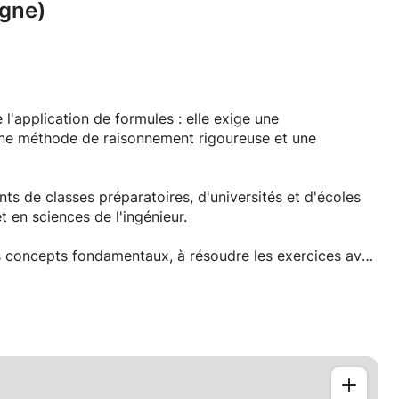
igne)
'application de formules : elle exige une
e méthode de raisonnement rigoureuse et une
s de classes préparatoires, d'universités et d'écoles
 en sciences de l'ingénieur.
s concepts fondamentaux, à résoudre les exercices avec
s ou concours.