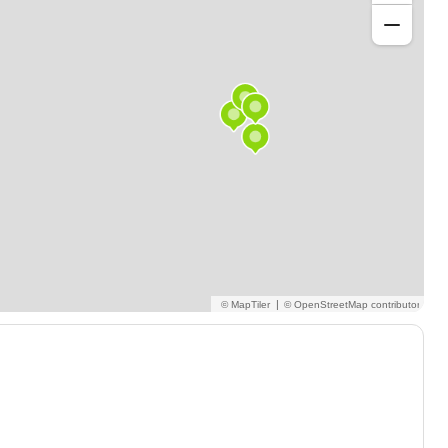
ifiques
 à vos objectifs.
 travaux dirigés, de vos annales ou de vos sujets de
et d'acquérir une méthode de résolution solide.
éhension des concepts physiques, le raisonnement
mpétences essentielles pour réussir dans les filières
|
ec un tableau numérique interactif et le partage
sont réalisés ensemble en temps réel afin de vérifier