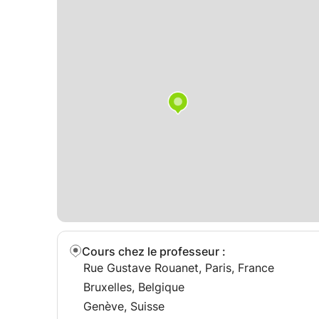
Physique générale
Sciences de l'ingénieur
Méthodologie de résolution de problèmes scient
Une méthode de travail efficace
Chaque séance est adaptée à votre programme et
Nous travaillons à partir de votre cours, de vos
concours afin d'identifier les points de blocage 
Je mets particulièrement l'accent sur la compr
scientifique et la qualité de la rédaction, des co
scientifiques.
Déroulement des cours
Cours chez le professeur
:
Les séances se déroulent entièrement en ligne av
Rue Gustave Rouanet, Paris, France
d'écran.
Bruxelles, Belgique
Genève, Suisse
Les démonstrations, les calculs et les exercices 