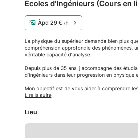
Écoles d'Ingénieurs (Cours en l
Àpd
29 €
/h
La physique du supérieur demande bien plus que l
compréhension approfondie des phénomènes, un
véritable capacité d'analyse.
Depuis plus de 35 ans, j'accompagne des étudiant
d'ingénieurs dans leur progression en physique et
Mon objectif est de vous aider à comprendre le
méthode et à préparer efficacement vos examen
Lire la suite
Domaines enseignés
Lieu
Mécanique
Électricité et électromagnétisme
Thermodynamique
Oscillations et ondes