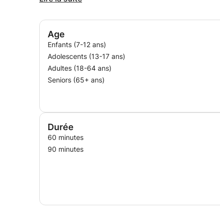
J'adapte chaque séance au niveau, aux objectifs 
s'appuient sur des exercices progressifs, des ex
Age
Enfants (7-12 ans)
Mon objectif est que chaque élève termine la s
Adolescents (13-17 ans)
de confiance en lui et une méthode qu'il pourra r
Adultes (18-64 ans)
Seniors (65+ ans)
Durée
60 minutes
90 minutes