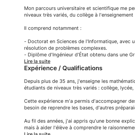
Mes cours se déroulent entièrement en ligne, dan
Mon parcours universitaire et scientifique me 
interactive. Grâce au tableau numérique et au p
niveaux très variés, du collège à l'enseignement 
en temps réel, comme si nous étions face à face
Il comprend notamment :
Que votre objectif soit de réussir un contrôle, p
universitaire, préparer un concours ou consolide
- Doctorat en Sciences de l'Informatique, avec un
mon expérience d'enseignant et une méthode é
résolution de problèmes complexes.
- Diplôme d'Ingénieur d'État obtenu dans une Gr
Les familles qui me font confiance apprécient pa
théoriques et applications pratiques.
Lire la suite
Expérience / Qualifications
patience et mon engagement à faire progresser 
- Classes Préparatoires aux Grandes Écoles (CP
mathématiques, physique et sciences de l'ingéni
Je serai heureux de vous accompagner dans vot
Depuis plus de 35 ans, j'enseigne les mathématiq
adapté à vos objectifs.
Au-delà des diplômes, c'est surtout mon expérie
étudiants de niveaux très variés : collège, lycée,
de 35 ans, j'accompagne des élèves et des étudia
compréhension, la méthode de travail et l'auton
Cette expérience m'a permis d'accompagner des él
besoin de reprendre les bases, d'autres prépar
Mon objectif est de transmettre non seulement 
qui permettra à l'élève de réussir durablement,
Au fil des années, j'ai appris qu'une bonne expli
mais à aider l'élève à comprendre le raisonneme
importance à la méthode de travail, à la logique 
Lire la suite