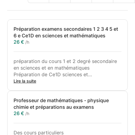
Préparation examens secondaires 1 2 3 4 5 et
6 e Ce1D en sciences et mathématiques
26 €
/h
préparation du cours 1 et 2 degré secondaire
en sciences et en mathématiques
Préparation de Ce1D sciences et
mathématiques
Lire la suite
Soutien scolaire
Mise a niveau
Professeur de mathématiques - physique
Renforcement
chimie et préparations au examens
Dépassement
26 €
/h
Remediation
.........................
Cours par blocus
Des cours particuliers
Exercices concrètes