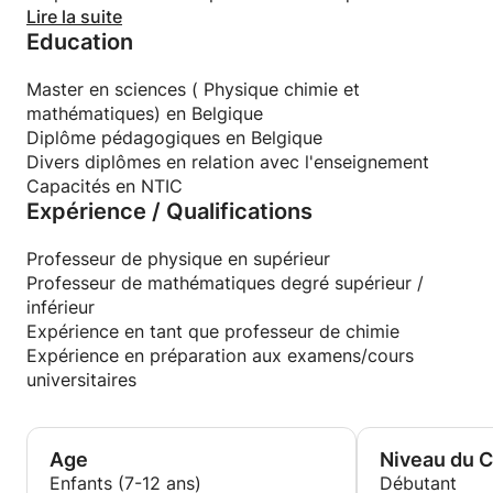
l'enseignement
Lire la suite
Education
Suivi après le cours concernant les acquis
La mise à niveau en permanence avec le cours
L'outil informatique et la simulation pour différencier
Master en sciences ( Physique chimie et
et faire comprendre à l'élève
mathématiques) en Belgique
Ce1D
Diplôme pédagogiques en Belgique
Cess
Divers diplômes en relation avec l'enseignement
....
Capacités en NTIC
Expérience / Qualifications
Professeur de physique en supérieur
Professeur de mathématiques degré supérieur /
inférieur
Expérience en tant que professeur de chimie
Expérience en préparation aux examens/cours
universitaires
Age
Niveau du 
Enfants (7-12 ans)
Débutant