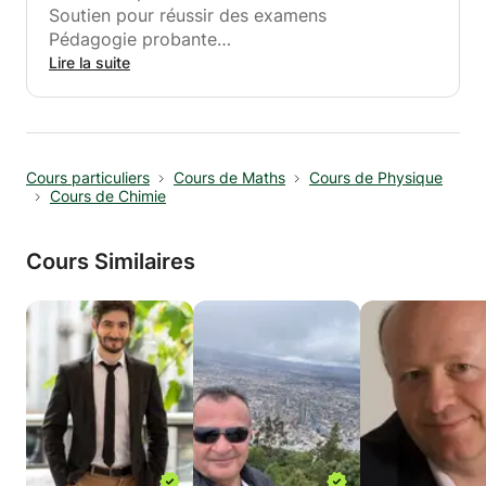
Soutien pour réussir des examens
Pédagogie sur mesure pour tous publics
Pédagogie probante
.......
Expérience en tant que professeur de
Lire la suite
mathématiques et de physique - tous les
niveaux -
Profitez de mon expérience pour comprendre
et réussir tes cours et tes examens !
Cours particuliers
Cours de Maths
Cours de Physique
Bien à toi!
Cours de Chimie
Cours Similaires