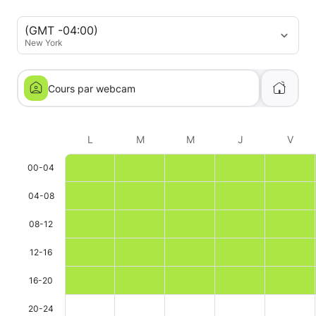
(GMT -04:00)
New York
Cours par webcam
L
M
M
J
V
00-04
04-08
08-12
12-16
16-20
20-24