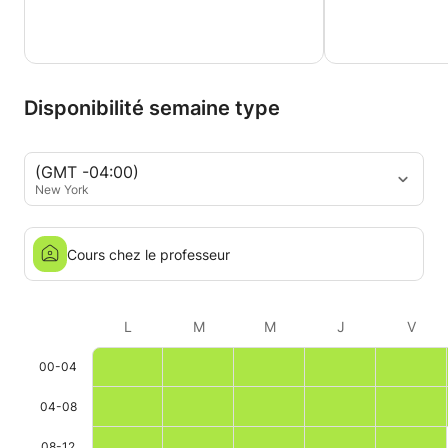
Disponibilité semaine type
(GMT -04:00)
New York
Cours chez le professeur
L
M
M
J
V
00-04
04-08
08-12