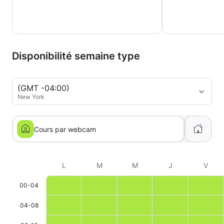
Disponibilité semaine type
(GMT -04:00)
New York
Cours par webcam
L
M
M
J
V
00-04
04-08