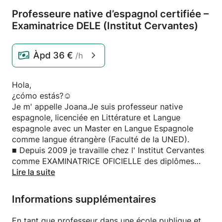
Professeure native d’espagnol certifiée –
Examinatrice DELE (Institut Cervantes)
Àpd
36 €
/h
Hola,
¿cómo estás?☺️
Je m' appelle Joana.Je suis professeur native
espagnole, licenciée en Littérature et Langue
espagnole avec un Master en Langue Espagnole
comme langue étrangère (Faculté de la UNED).
■ Depuis 2009 je travaille chez l' Institut Cervantes
comme EXAMINATRICE OFICIELLE des diplômes
DELE (diplôme d'espagnol comme langue
Lire la suite
étrangère)
(Je maîtrise la langue française, alors pendant le
Informations supplémentaires
cours je donne toutes les explications nécessaires
en français sur les règles grammaticales ou le
En tant que professeur dans une école publique et