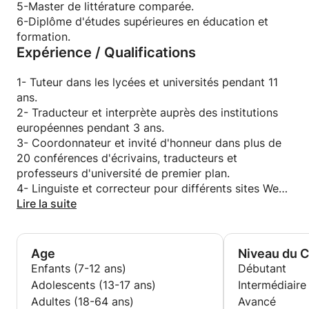
service et de répondre à vos questions.
5-Master de littérature comparée.
Je peux vous guider pour atteindre votre objectif.
6-Diplôme d'études supérieures en éducation et
Cours privés à prix compétitifs.
formation.
Expérience / Qualifications
Tout âge ou niveau est le bienvenu.
Je peux également m'occuper de différents types
d'étudiants et avoir une formation en éducation des
1- Tuteur dans les lycées et universités pendant 11
adultes.
ans.
Patience et interaction avec les idées et les
2- Traducteur et interprète auprès des institutions
questions des apprenants.
européennes pendant 3 ans.
Connaissance suffisante du système éducatif local
3- Coordonnateur et invité d'honneur dans plus de
et international.
20 conférences d'écrivains, traducteurs et
Expérience avec une éducation et des missions
professeurs d'université de premier plan.
scientifiques de haute qualité.
4- Linguiste et correcteur pour différents sites Web
et maisons d'édition.
Lire la suite
Excellentes compétences en
5- Voyageur ayant vécu pendant des années dans
communication/hautement adaptable/discipliné et
des pays francophones et anglophones.
professionnel/amical.
6 - Tuteur privé pour groupes et individuels de
Age
Niveau du 
Je mets à votre disposition du matériel et des
plusieurs horizons depuis 15 ans.
Enfants (7-12 ans)
Débutant
ressources pour apprendre rapidement.
Adolescents (13-17 ans)
Intermédiaire
Adultes (18-64 ans)
Avancé