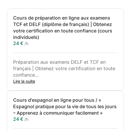
Cours de préparation en ligne aux examens
TCF et DELF (diplôme de français) | Obtenez
votre certification en toute confiance (cours
individuels)
24 €
/h
Préparation aux examens DELF et TCF en
français | Obtenez votre certification en toute
confiance
Lire la suite
Vous préparez-vous à l'examen de français
DELF ou TCF pour des études, du travail ou
Cours d'espagnol en ligne pour tous / «
l'immigration ?
Espagnol pratique pour la vie de tous les jours
Je propose une préparation professionnelle et
– Apprenez à communiquer facilement »
axée sur les résultats pour vous aider à
24 €
/h
atteindre votre score cible en toute confiance.