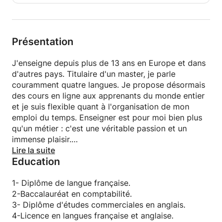
Présentation
J'enseigne depuis plus de 13 ans en Europe et dans
d'autres pays. Titulaire d'un master, je parle
couramment quatre langues. Je propose désormais
des cours en ligne aux apprenants du monde entier
et je suis flexible quant à l'organisation de mon
emploi du temps. Enseigner est pour moi bien plus
qu'un métier : c'est une véritable passion et un
immense plaisir.
Donc:
Lire la suite
Education
Les étudiants universitaires et scolaires sont
également les bienvenus.
Apprendre une nouvelle langue peut ouvrir des
1- Diplôme de langue française.
portes supplémentaires pour votre cheminement de
2-Baccalauréat en comptabilité.
carrière.
3- Diplôme d'études commerciales en anglais.
Je suis heureux de mettre mon expérience à votre
4-Licence en langues française et anglaise.