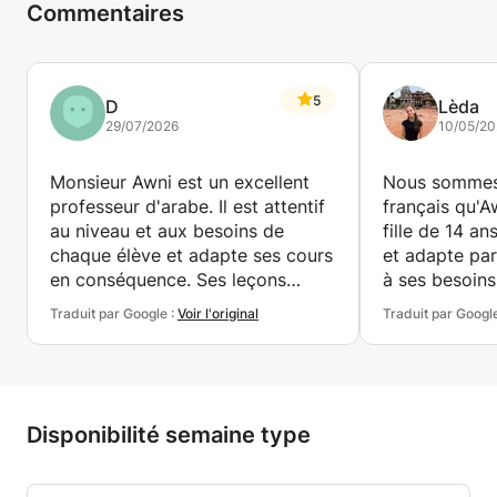
Commentaires
5
D
Lèda
29/07/2026
10/05/20
Monsieur Awni est un excellent
Nous sommes 
professeur d'arabe. Il est attentif
français qu'A
au niveau et aux besoins de
fille de 14 ans
chaque élève et adapte ses cours
et adapte par
en conséquence. Ses leçons
à ses besoins
couvrent tous les aspects, de la
Traduit par Google :
Voir l'original
Traduit par Googl
grammaire et l'écriture à
Il accorde u
l'expression orale et la lecture.
particulière à
Les ressources qu'il fournit sont
vocabulaire, 
extrêmement utiles pour les
orale et à la 
révisions. J'ai beaucoup appris et
abordant des 
Disponibilité semaine type
je le recommande sans hésiter
qui rendent l
comme professeur d'arabe.
et agréables.