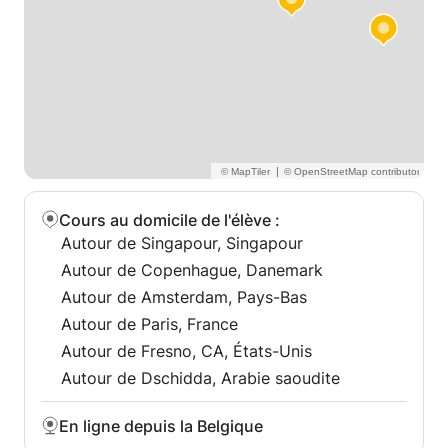
Réservez votre premier cours dès aujourd'hui !
Ma méthode vous guidera étape par étape pour
atteindre votre objectif ! Je suis dynamique, facile à
vivre et pleine d'énergie !
Tous les documents vous seront fournis par e-mail.
Les cours sont bien organisés
Je peux suggérer une tâche hebdomadaire
Mes élèves ont amélioré leurs notes de 40 %. Vous
|
pouvez consulter les témoignages sur mon profil.
De plus, je peux vous aider en matière de traduction
Cours au domicile de l'élève
:
et de relecture.
Autour de Singapour, Singapour
J'effectue également un suivi individuel de votre
Autour de Copenhague, Danemark
style de travail, notamment en ce qui concerne la
Autour de Amsterdam, Pays-Bas
compréhension des consignes et le planning de
Autour de Paris, France
travail. Si vous avez besoin d'un coup de main, je
Autour de Fresno, CA, États-Unis
suis là pour vous écouter.
Autour de Dschidda, Arabie saoudite
En ligne depuis la Belgique