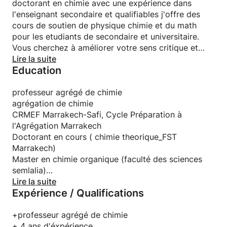
doctorant en chimie avec une expérience dans
l'enseignant secondaire et qualifiables j'offre des
cours de soutien de physique chimie et du math
pour les etudiants de secondaire et universitaire.
Vous cherchez à améliorer votre sens critique et
votre raisonnement logique pour faire face à tout
Lire la suite
Education
type d'exercice ? Mon cours de préparation est là
pour vous accompagner dans votre entraînement !
Avec moi, vous apprendrez à vous baser sur vos
professeur agrégé de chimie
connaissances et à suivre des raisonnements
agrégation de chimie
logiques pour atteindre vos objectifs. Je ne me
CRMEF Marrakech-Safi, Cycle Préparation à
contente pas de travailler seulement les cours, je
l'Agrégation Marrakech
vous donne également la chance et le temps de
Doctorant en cours ( chimie theorique_FST
vous défier pour dépasser vos limites. Je ne jugerai
Marrakech)
pas vos faiblesses, mais je serai là pour vous aider à
Master en chimie organique (faculté des sciences
les surmonter et à avoir confiance en vous. Prêt à
semlalia)
vous lancer dans un nouvel entraînement ? N'hésitez
Licence en chimie des matériaux (faculté des
Lire la suite
Expérience / Qualifications
pas à me contacter pour plus d'informations
sciences semlalia)
+professeur agrégé de chimie
+ 4 ans d'éxpérience