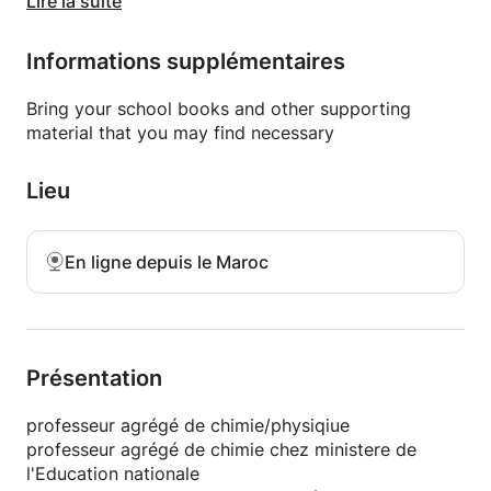
Les cours sont basés sur des explications claires,
Lire la suite
des résumés efficaces et des exercices
d’application. Nous travaillons notamment sur les
Informations supplémentaires
notions fondamentales de chimie analytique, les
dosages, l’analyse des résultats ainsi que les
Bring your school books and other supporting
principes des principales techniques
material that you may find necessary
spectroscopiques.
Lieu
Pour toute question ou pour réserver un cours,
n’hésitez pas à me contacter.
En ligne depuis le Maroc
Présentation
professeur agrégé de chimie/physiqiue
professeur agrégé de chimie chez ministere de
l'Education nationale