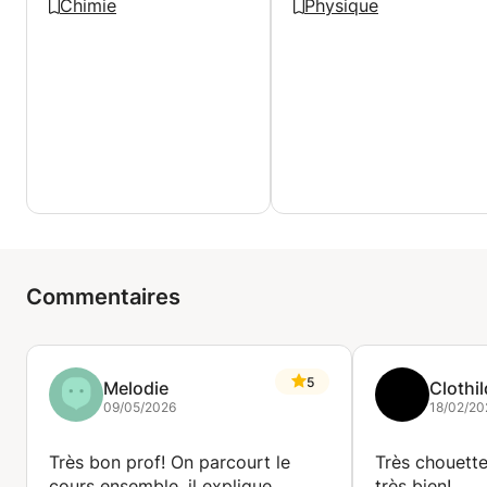
Chimie
Physique
Commentaires
5
Melodie
Clothi
09/05/2026
18/02/20
Très bon prof! On parcourt le
Très chouette
cours ensemble, il explique
très bien!