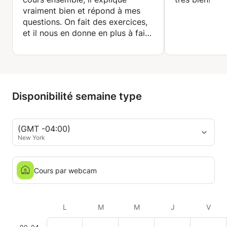
vraiment bien et répond à mes
questions. On fait des exercices,
et il nous en donne en plus à faire
seul, ce qui permet d'appliquer
les notions vues en cours.J'avais
beaucoup de peine avec la chimie
organique et je commençais à
croire que je ne comprendrais
Disponibilité semaine type
jamais avant de l'avoir comme
prof."
(GMT -04:00)
New York
Cours par webcam
L
M
M
J
V