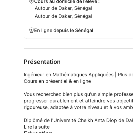
Cours au domicile de l'élève
:
Autour de Dakar, Sénégal
Autour de Dakar, Sénégal
En ligne depuis le Sénégal
Présentation
Ingénieur en Mathématiques Appliquées | Plus d
Cours en présentiel & en ligne
Vous recherchez bien plus qu'un simple professe
progresser durablement et atteindre vos object
rigoureuse, adaptée à votre niveau et à vos ambi
Diplômé de l'Université Cheikh Anta Diop de Da
le soutien scolaire, j'accompagne chaque année 
Lire la suite