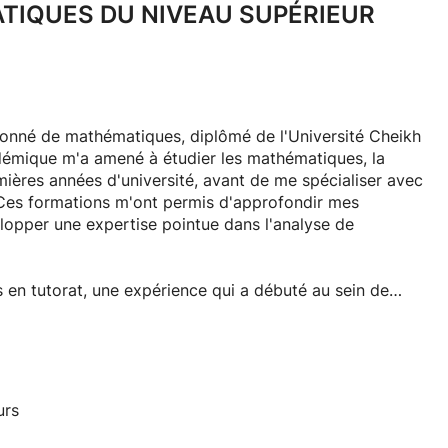
TIQUES DU NIVEAU SUPÉRIEUR
ssionné de mathématiques, diplômé de l'Université Cheikh
émique m'a amené à étudier les mathématiques, la
mières années d'université, avant de me spécialiser avec
Ces formations m'ont permis d'approfondir mes
opper une expertise pointue dans l'analyse de
 en tutorat, une expérience qui a débuté au sein de
l du temps grâce à une formation pédagogique adaptée aux
 des cours en ligne entièrement personnalisés, débutant
s de chaque élève afin d'identifier précisément leurs
e me permet de concevoir un programme de remédiation
pécifiques.
urs
ec des élèves désireux de réussir. Leur engagement et