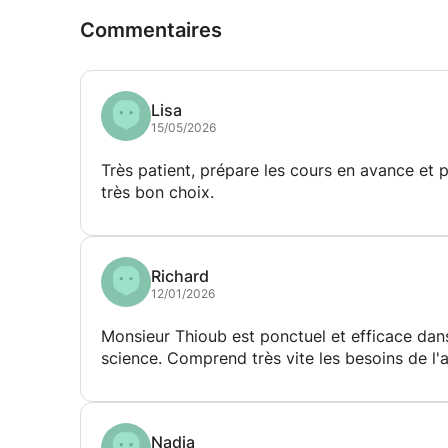
-- Équations différentielles
Commentaires
-- Optimisation
✅ Statistiques & Probabilités
Lisa
-- Statistiques descriptives
15/05/2026
-- Probabilités
-- Inférence statistique
Très patient, prépare les cours en avance et prends son temps pour que je comp
-- Tests d'hypothèses
très bon choix.
-- Régression
-- Analyse de données
✅ Modélisation Mathématique
Richard
12/01/2026
-- Modélisation de phénomènes réels
Monsieur Thioub est ponctuel et efficace dans 
-- Simulation numérique
science. Comprend très vite les besoins de 
-- Biomathématiques
-- Optimisation
-- Recherche opérationnelle
Nadia
✅ Physique-Chimie