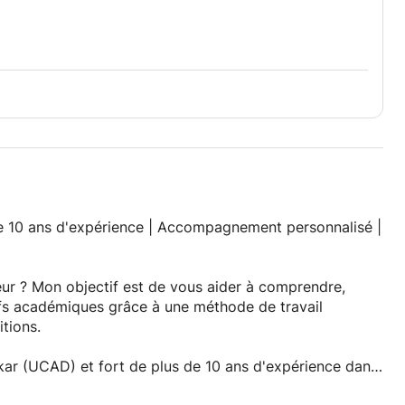
e 10 ans d'expérience | Accompagnement personnalisé |
ur ? Mon objectif est de vous aider à comprendre,
ifs académiques grâce à une méthode de travail
tions.
kar (UCAD) et fort de plus de 10 ans d'expérience dans
des élèves et étudiants issus des systèmes scolaires