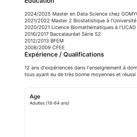
Education
sénégalais, français et canadien, du collège jusqu
Que vous souhaitiez améliorer vos résultats, pr
2024/2025 Master en Data Science chez GOM
des notions de mathématiques appliquées, de sta
2021/2022 Master 2 Biostatistique à l'Universit
disposition une pédagogie claire, des outils prof
2020/2021 Licence Biomathématiques à l'UCAD
2016/2017 Baccalauréat Série S2
📌 Mon approche pédagogique
2012/2013 BFEM
2008/2009 CFEE
Expérience / Qualifications
Ma méthode repose sur quatre piliers essentiels 
🧠 Comprendre avant d'apprendre
12 ans d'expériences dans l'enseignement à domi
tous ayant eu de très bonne moyennes et réussi
Je privilégie une compréhension approfondie des
chaque élève sache pourquoi une méthode foncti
contextes.
Age
Adultes (18-64 ans)
📈 Faire le lien entre la théorie et la pratique
Les mathématiques prennent tout leur sens lorsqu'
chaque notion par des applications issues de la 
de l'analyse de données afin de rendre les concep