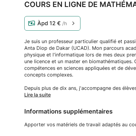
COURS EN LIGNE DE MATHÉMA
Àpd
12 €
/h
Je suis un professeur particulier qualifié et pa
Anta Diop de Dakar (UCAD). Mon parcours acad
physique et l'informatique lors de mes deux pre
une licence et un master en biomathématiques. 
compétences en sciences appliquées et de dével
concepts complexes.
Depuis plus de dix ans, j'accompagne des élèves
mon cercle familial et qui s'est enrichie au fi
Lire la suite
environnements numériques. Aujourd'hui, j'offre
toujours par un bilan approfondi des compétence
Informations supplémentaires
points forts et leurs difficultés. Cette analys
sur mesure, ciblant efficacement leurs besoins s
Apporter vos matériels de travail adaptés au co
Je trouve une grande motivation à travailler av