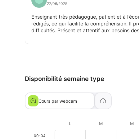
22/06/2025
-- Collège
Enseignant très pédagogue, patient et à l’écou
-- Lycée
rédigés, ce qui facilite la compréhension. Il p
-- Enseignement supérieur
difficultés. Présent et attentif aux besoins de
✅ Programmation scientifique
-- Language R
-- Python
-- Analyse de données
-- Visualisation
Disponibilité semaine type
-- Calcul scientifique
💻 Des cours modernes et interactifs
Cours par webcam
Les cours en ligne sont conçus pour offrir une e
J'utilise notamment :
L
M
M
🖊️ une tablette graphique professionnelle avec st
00-04