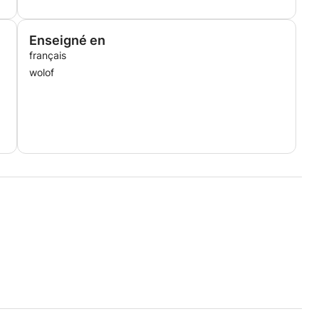
sé
Enseigné en
français
tic des acquis et des difficultés afin de construire un
ythme et ses objectifs (examens, concours, remise à
wolof
 la rigueur, l'écoute et la bienveillance. Les progrès
hode de travail et de garantir une progression constante.