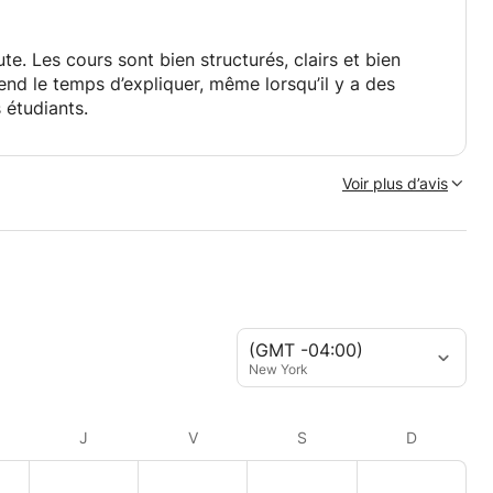
te. Les cours sont bien structurés, clairs et bien
rend le temps d’expliquer, même lorsqu’il y a des
s étudiants.
Voir plus d’avis
(GMT -04:00)
xpérience aussi efficace qu'un cours en présentiel.
New York
J
V
S
D
ylet ;