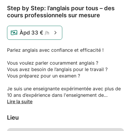
Step by Step: l’anglais pour tous – des
cours professionnels sur mesure
Àpd
33 €
/h
Parlez anglais avec confiance et efficacité !
Vous voulez parler couramment anglais ?
Vous avez besoin de l’anglais pour le travail ?
Vous préparez pour un examen ?
Je suis une enseignante expérimentée avec plus de
10 ans d’expérience dans l'enseignement de
l'anglais. Actuellement, j’enseigne dans un lycée et je
Lire la suite
travaille avec des enfants, des adolescents et des
adultes.
Lieu
Pourquoi choisir mes cours ?