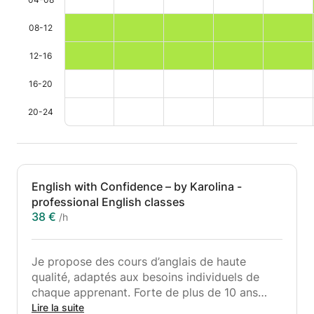
08-12
12-16
16-20
20-24
English with Confidence – by Karolina -
professional English classes
38 €
/h
Je propose des cours d’anglais de haute
qualité, adaptés aux besoins individuels de
chaque apprenant. Forte de plus de 10 ans
d’expérience dans l’enseignement, d’une solide
Lire la suite