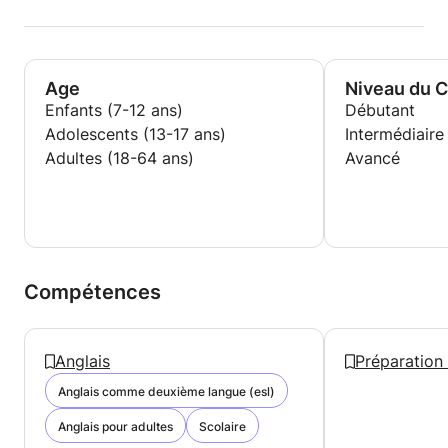
- Anglais pour les voyages – expressions et
situations pratiques
🔹 Que vous souhaitiez améliorer votre anglais
Age
Niveau du 
général, professionnel ou préparer un examen, je
Enfants (7-12 ans)
Débutant
vous guiderai avec une approche efficace et
motivante.
Adolescents (13-17 ans)
Intermédiaire
Adultes (18-64 ans)
Avancé
📩 Contactez-moi et commencez votre aventure
linguistique dès aujourd’hui !
Compétences
Anglais
Préparation 
Anglais comme deuxième langue (esl)
Anglais pour adultes
Scolaire