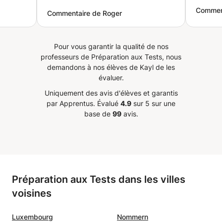
universitaire. N’hésitez pas à me préciser si vous
et très
tunisienne est contagieuse, sa
Comment
souhaitez travailler une compétence particulière ou si
Commentaire de Roger
de tous
méthode me garde motivé, ce qui
vous préférez un style d’enseignement spécifique.
me permet de progresser
Chaque programme est soigneusement conçu en fonction
prendre
rapidement. Bref, c'est une
de vos objectifs, intérêts et préférences d’apprentissage.
Pour vous garantir la qualité de nos
nce. Je
excellente professeure que je
J’enseigne en ligne depuis le Japon avec un emploi du
professeurs de Préparation aux Tests, nous
”
recommande fortement.
”
temps très flexible, et je serai ravie d’adapter les cours à
demandons à nos élèves de Kayl de les
vos disponibilités tout en vous guidant vers des progrès
évaluer.
solides et mesurables.
Uniquement des avis d'élèves et garantis
par Apprentus.
Évalué
4.9
sur 5 sur une
base de
99
avis.
Préparation aux Tests dans les villes
voisines
Luxembourg
Nommern