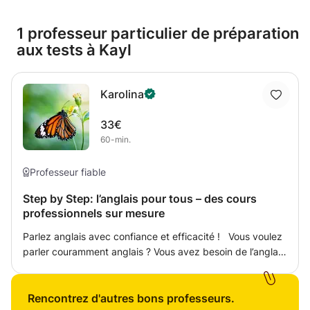
1 professeur particulier de préparation
aux tests à Kayl
Karolina
33€
60-min.
Professeur fiable
Step by Step: l’anglais pour tous – des cours
professionnels sur mesure
Parlez anglais avec confiance et efficacité ! Vous voulez
parler couramment anglais ? Vous avez besoin de l’anglais
pour le travail ? Vous préparez pour un examen ? Je suis
une enseignante expérimentée avec plus de 10 ans
d’expérience dans l'enseignement de l'anglais.
Rencontrez d'autres bons professeurs.