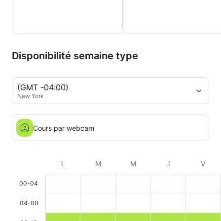
Disponibilité semaine type
(GMT -04:00)
New York
Cours par webcam
L
M
M
J
V
00-04
04-08