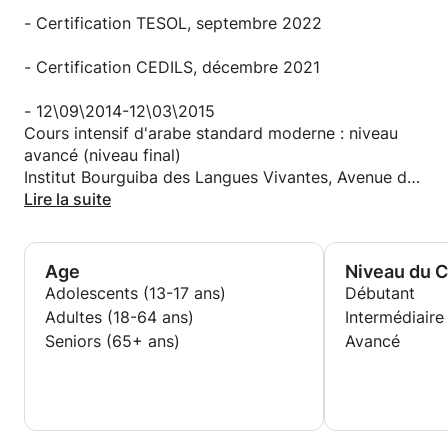
J'adore enseigner l'italien aux étrangers et je
participe à des webinaires et à des cours en ligne
- Certification TESOL, septembre 2022
pour approfondir mes connaissances sur les
méthodes innovantes d'enseignement de ma langue
- Certification CEDILS, décembre 2021
maternelle en ligne. Récemment, j'ai également
obtenu le certificat d'enseignement CEDILS de
- 12\09\2014-12\03\2015
l'Université Ca' Foscari de Venise.
Cours intensif d'arabe standard moderne : niveau
avancé (niveau final)
Institut Bourguiba des Langues Vivantes, Avenue de
la Liberté 47, 1001, Tunis (TN)
Lire la suite
- 11\07\2010 – 05\08\2010
Cours d'arabe standard
Age
Niveau du 
Ecole arabe pour étrangers Ahlan Egypt , 8 el-
Adolescents (13-17 ans)
Débutant
Ghorfa el-Toghareyya , Alexandrie (ET)
Adultes (18-64 ans)
Intermédiaire
Seniors (65+ ans)
Avancé