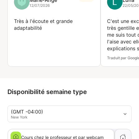
12/07/2026
22/05/20
Très à l'écoute et grande
C'est une exc
adaptabilité
très gentille
me suis tout 
l'aise avec ell
explications s
pense qu'avec
Traduit par Googl
beaucoup pro
m'améliorer 
suis ravie de 
Disponibilité semaine type
(GMT -04:00)
New York
Cours chez le professeur et par webcam