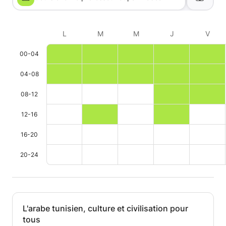
L
M
M
J
V
00-04
04-08
08-12
12-16
16-20
20-24
L'arabe tunisien, culture et civilisation pour
tous