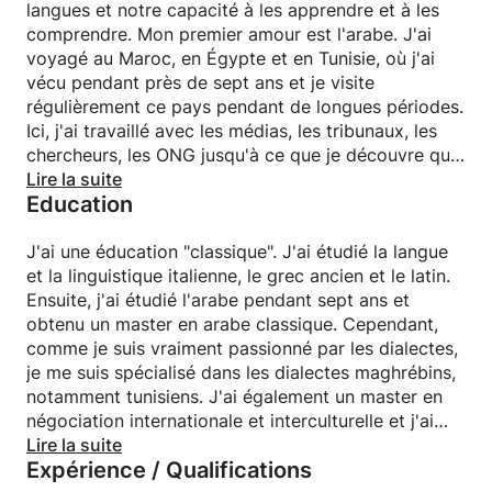
langues et notre capacité à les apprendre et à les
comprendre. Mon premier amour est l'arabe. J'ai
voyagé au Maroc, en Égypte et en Tunisie, où j'ai
vécu pendant près de sept ans et je visite
régulièrement ce pays pendant de longues périodes.
Ici, j'ai travaillé avec les médias, les tribunaux, les
chercheurs, les ONG jusqu'à ce que je découvre que
ma véritable vocation est d'enseigner. Je crois
Lire la suite
Education
profondément que l'éducation est la clé pour
améliorer l'humanité. J'aime aussi le glam rock, les
contes folkloriques et la musique.
J'ai une éducation "classique". J'ai étudié la langue
et la linguistique italienne, le grec ancien et le latin.
Ensuite, j'ai étudié l'arabe pendant sept ans et
obtenu un master en arabe classique. Cependant,
comme je suis vraiment passionné par les dialectes,
je me suis spécialisé dans les dialectes maghrébins,
notamment tunisiens. J'ai également un master en
négociation internationale et interculturelle et j'ai
voyagé en Afrique du Nord pour étudier dans
Lire la suite
Expérience / Qualifications
plusieurs écoles arabes pour étrangers accréditées.