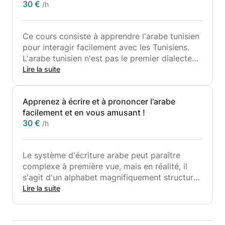
30 €
/h
Ce cours consiste à apprendre l'arabe tunisien
pour interagir facilement avec les Tunisiens.
L'arabe tunisien n'est pas le premier dialecte
dont vous entendez parler lorsque vous
Lire la suite
commencez à apprendre l'arabe, mais c'est en
effet l'un des plus fascinants et utiles, surtout
Apprenez à écrire et à prononcer l'arabe
si vous travaillez en Tunisie, que votre
facilement et en vous amusant !
partenaire est tunisien ou que vous êtes en
30 €
/h
études sociales nord-africaines.
Il vous est venu à l'esprit que l'arabe tunisien
n'a pas de règles grammaticales ou
Le système d'écriture arabe peut paraître
syntaxiques parce que ce n'est pas du vrai
complexe à première vue, mais en réalité, il
arabe? Eh bien, ce n'est pas vrai! Je peux vous
s'agit d'un alphabet magnifiquement structuré
révéler quelques astuces pour parler et
que tout le monde peut apprendre. Avec la
Lire la suite
paraître tunisien même si vous ne connaissez
bonne approche et un peu de dévouement, le
rien à l'arabe. Nous parlerons, jouerons,
maîtriser prend moins de temps que vous ne le
regarderons des vidéos d'émissions de
pensez.
télévision tunisiennes et découvrirons la langue