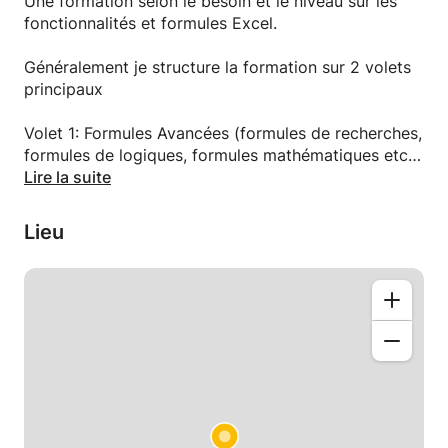
Une formation selon le besoin et le niveau sur les
fonctionnalités et formules Excel.
Généralement je structure la formation sur 2 volets
principaux
Volet 1: Formules Avancées (formules de recherches,
formules de logiques, formules mathématiques etc)
Volet 2 : Cas pratique et création de dashboard
Lire la suite
A la suite de ce cours, vous saurez utiliser les
Lieu
formules avancées que vous garderez dans votre
boîte à outils, mais aussi pouvoir les pratiquer dans
la création de vos magnifiques dashboards !!