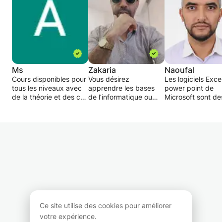
Ms
Zakaria
Naoufal
Cours disponibles pour
Vous désirez
Les logiciels Exce
tous les niveaux avec
apprendre les bases
power point de
de la théorie et des cas
de l’informatique ou
Microsoft sont de
pratiques
l’utilisation de logiciels
outilles indispens
Vous allez apprendre à
tels que Word, Excel ou
pour réussir sa ca
manipuler Excel,
Powerpoint ?
professionnelle d
Powerpoint, Word...
n’importe quel
facilement et
Je peux vous donner
domaine.
rapidement
les compétences
L'objectif est de
nécessaires afin de
Je propose des c
maitriser les travaux de
mieux comprendre les
de ces deux logic
bureautique ou encore
fonctionnalités de ces
pour les débutant
des cas plus
logiciels pour rédiger,
les avancées,
compliqués
par exemple, un
pourlèche les étu
document, une
et les professionn
Ce site utilise des cookies pour améliorer
demande, une lettre
votre expérience.
administrative, de