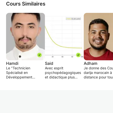
Cours Similaires
Hamdi
Said
Adham
Le "Technicien
Avec esprit
Je donne des Cou
Spécialisé en
psychopédagogiques
darija marocain à
Développement
et didactique plus
distance pour tou
Informatique" est un
avancé, le professeur
niveaux.
professionnel en
agrégé et docteur Said
charge du
de Casablanca, +16
J'offre des séanc
développement et de
ans de
darija marocain à
la maintenance des
professionnalisme et
distance pour tou
applications
d'expertise dans le
niveaux.
informatiques. Il
domaine de