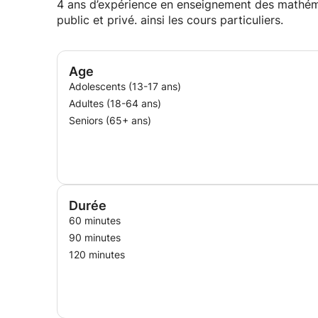
J’accompagne aussi bien les élèves qui rencontre
4 ans d’expérience en enseignement des mathéma
que ceux qui souhaitent se perfectionner et viser
public et privé. ainsi les cours particuliers.
élèves à surmonter leur appréhension des mathé
🔑 Méthodes d’enseignement
Age
Adolescents (13-17 ans)
Explications simples et structurées
Adultes (18-64 ans)
Seniors (65+ ans)
Exercices adaptés au niveau et aux objectifs de 
Révisions régulières pour consolider les acquis
Conseils de méthodologie et d’organisation du tr
Durée
60 minutes
90 minutes
120 minutes