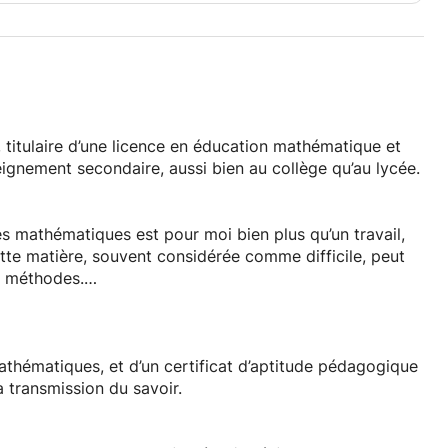
titulaire d’une licence en éducation mathématique et
eignement secondaire, aussi bien au collège qu’au lycée.
les mathématiques est pour moi bien plus qu’un travail,
ette matière, souvent considérée comme difficile, peut
s méthodes.
nds le temps de comprendre les besoins et les difficultés
Mon objectif est de rendre les cours interactifs, clairs
mathématiques, et d’un certificat d’aptitude pédagogique
 la confiance en soi.
 transmission du savoir.