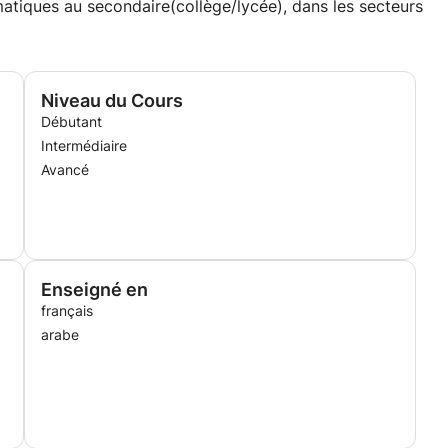
nt des difficultés et cherchent à renforcer leurs bases,
tiques au secondaire(collège/lycée), dans les secteurs
 l’excellence. J’apprécie particulièrement d’aider les
matiques et à progresser à leur rythme.
Niveau du Cours
Débutant
Intermédiaire
Avancé
l’élève
avail
Enseigné en
français
arabe