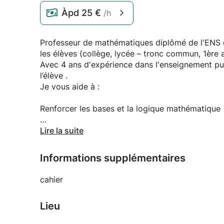
Àpd
25 €
/h
Professeur de mathématiques diplômé de l'ENS 
les élèves (collège, lycée – tronc commun, 1ère
Avec 4 ans d'expérience dans l'enseignement pub
l’élève .
Je vous aide à :
Renforcer les bases et la logique mathématique
Réussir les contrôles continus et les examens r
Lire la suite
Développer une méthode de travail efficace et 
Informations supplémentaires
Les cours sont interactifs, structurés et centré
cahier
Lieu