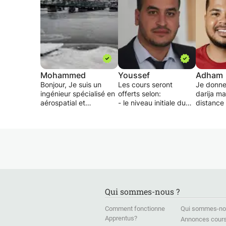
Mohammed
Youssef
Adham
Bonjour, Je suis un
Les cours seront
Je donne
ingénieur spécialisé en
offerts selon:
darija ma
aérospatial et
- le niveau initiale du
distance 
aéronautique, double
client
niveaux.
diplômé de l'école
-l'objectif pour le quel
polytechnique en
le client souhaite
J'offre 
France et de
apprendre les cours,
darija ma
l'université de
les supports seront
distance 
Concordia au Canada.
préparé sur la base de
niveaux.
J’ai également étudié à
ceci et avec une
Mc Gill et était
approche participative
J'assure 
professeur assistant
avant le
approfon
Qui sommes-nous ?
pour chacune de ces
commencement
supporté 
universités. Je suis
- la cadence avec
d'appren
Comment fonctionne
Qui sommes-no
actuellement en double
laquelle vous voulez les
plus effi
Apprentus?
Annonces cour
doctorat avec la
apprendre.