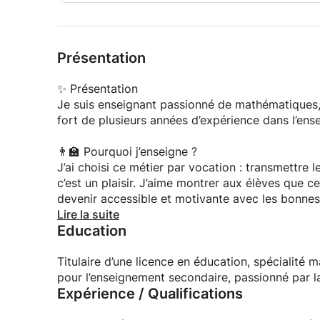
Présentation
✨ Présentation
Je suis enseignant passionné de mathématiques, 
fort de plusieurs années d’expérience dans l’ens
👨‍🏫 Pourquoi j’enseigne ?
J’ai choisi ce métier par vocation : transmettre 
c’est un plaisir. J’aime montrer aux élèves que c
devenir accessible et motivante avec les bonne
Lire la suite
Education
📚 Quel type de professeur je suis ?
Je suis patient, pédagogue et à l’écoute. Je pre
de chaque élève afin d’adapter mes explications. 
Titulaire d’une licence en éducation, spécialité 
et motivants, tout en développant l’autonomie et
pour l’enseignement secondaire, passionné par la
Expérience / Qualifications
🎯 Quels élèves j’accompagne ?