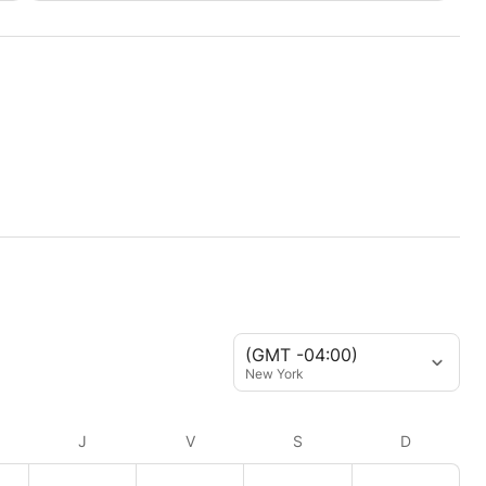
(GMT -04:00)
New York
J
V
S
D