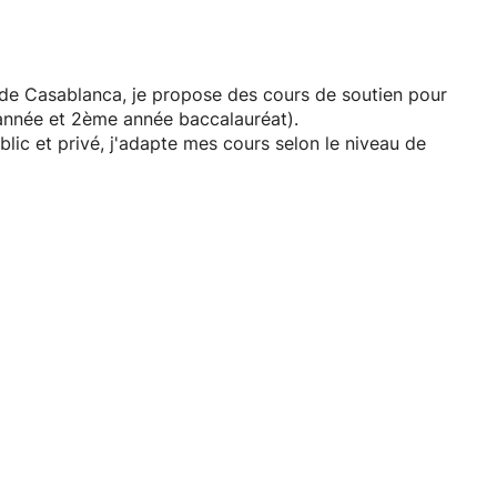
de Casablanca, je propose des cours de soutien pour
 année et 2ème année baccalauréat).
lic et privé, j'adapte mes cours selon le niveau de
égionaux/nationaux
progressive
s sur la compréhension avant la mémorisation.